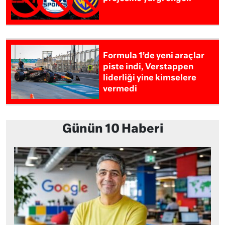
Formula 1’de yeni araçlar
piste indi, Verstappen
liderliği yine kimselere
vermedi
Günün 10 Haberi