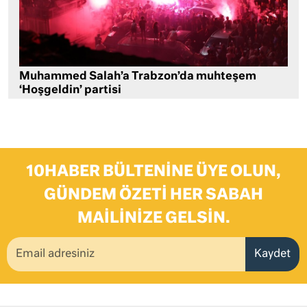
Muhammed Salah’a Trabzon’da muhteşem
‘Hoşgeldin’ partisi
10HABER BÜLTENINE ÜYE OLUN,
GÜNDEM ÖZETI HER SABAH
MAILINIZE GELSIN.
Kaydet