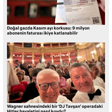
Doğal gazda Kasım ayı korkusu: 9 milyon
abonenin faturası ikiye katlanabilir
Wagner sahnesindeki bir ‘DJ Tavşan’ operadaki
Hitler hayaletini nasıl kovdu?