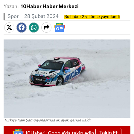
Yazan:
10Haber Haber Merkezi
Spor
28 Şubat 2024
Bu haber 2 yıl önce yayınlandı
Türkiye Ralli Şampiyonası'nda ilk ayak geride kaldı.
Takip Et
10Haber'i Google'da takip edin