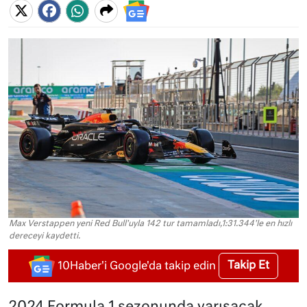
Max Verstappen yeni Red Bull'uyla 142 tur tamamladı,1:31.344'le en hızlı
dereceyi kaydetti.
Takip Et
10Haber'i Google'da takip edin