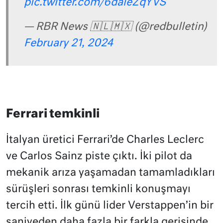
pic.twitter.com/6daieZqYVS
— RBR News 🇳🇱🇲🇽 (@redbulletin)
February 21, 2024
Ferrari temkinli
İtalyan üretici Ferrari’de Charles Leclerc
ve Carlos Sainz piste çıktı. İki pilot da
mekanik arıza yaşamadan tamamladıkları
sürüşleri sonrası temkinli konuşmayı
tercih etti. İlk günü lider Verstappen’in bir
saniyeden daha fazla bir farkla gerisinde