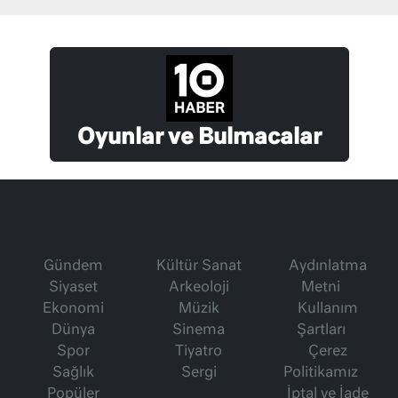
Oyunlar ve Bulmacalar
Gündem
Kültür Sanat
Aydınlatma
Siyaset
Arkeoloji
Metni
Ekonomi
Müzik
Kullanım
Dünya
Sinema
Şartları
Spor
Tiyatro
Çerez
Sağlık
Sergi
Politikamız
Popüler
İptal ve İade