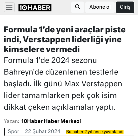
Abone ol
Giriş
Formula 1’de yeni araçlar piste
indi, Verstappen liderliği yine
kimselere vermedi
Formula 1'de 2024 sezonu
Bahreyn'de düzenlenen testlerle
başladı. İlk günü Max Verstappen
lider tamamlarken pek çok isim
dikkat çeken açıklamalar yaptı.
Yazan:
10Haber Haber Merkezi
Spor
22 Şubat 2024
Bu haber 2 yıl önce yayınlandı