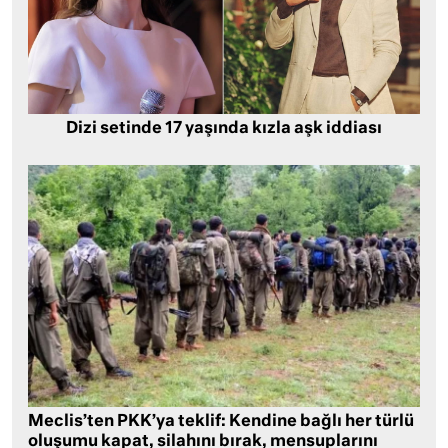
Dizi setinde 17 yaşında kızla aşk iddiası
Meclis’ten PKK’ya teklif: Kendine bağlı her türlü
oluşumu kapat, silahını bırak, mensuplarını