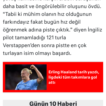
daha basit ve öngörülebilir oluşunu övdü.
“Tabii ki mühim olanın hız olduğunun
farkındayız fakat bugün hız değil
öğrenmek adına piste çıktık.” diyen İngiliz
pilot tamamladığı 121 turla
Verstappen’den sonra pistte en çok
turlayan isim olmayı başardı.
Erling Haaland tarih yazdı,
ligdeki tüm takımlara gol
attı
Günün 10 Haberi