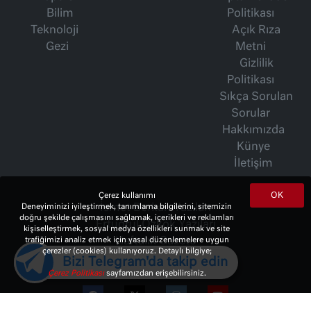
Bilim
Politikası
Teknoloji
Açık Rıza
Gezi
Metni
Gizlilik
Politikası
Sıkça Sorulan
Sorular
Hakkımızda
Künye
İletişim
OK
Çerez kullanımı
Deneyiminizi iyileştirmek, tanımlama bilgilerini, sitemizin
İsmet Berkan Yazıları
doğru şekilde çalışmasını sağlamak, içerikleri ve reklamları
Ertuğrul Özkök Yazıları
kişiselleştirmek, sosyal medya özellikleri sunmak ve site
trafiğimizi analiz etmek için yasal düzenlemelere uygun
Haftalık Gazete
çerezler (cookies) kullanıyoruz. Detaylı bilgiye;
Bizi Telegram'da takip edin
Çerez Politikası
sayfamızdan erişebilirsiniz.