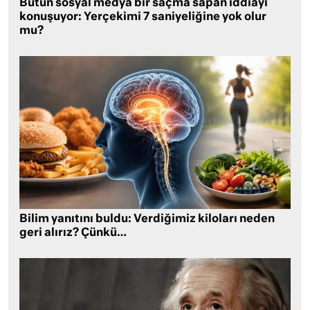
Bütün sosyal medya bir saçma sapan iddiayı
konuşuyor: Yerçekimi 7 saniyeliğine yok olur
mu?
Bilim yanıtını buldu: Verdiğimiz kiloları neden
geri alırız? Çünkü…