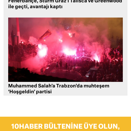
Fenerbahçe, Sturm Graz’ı Talisca ve Greenwood
ile geçti, avantajı kaptı
Muhammed Salah’a Trabzon’da muhteşem
‘Hoşgeldin’ partisi
10HABER BÜLTENINE ÜYE OLUN,