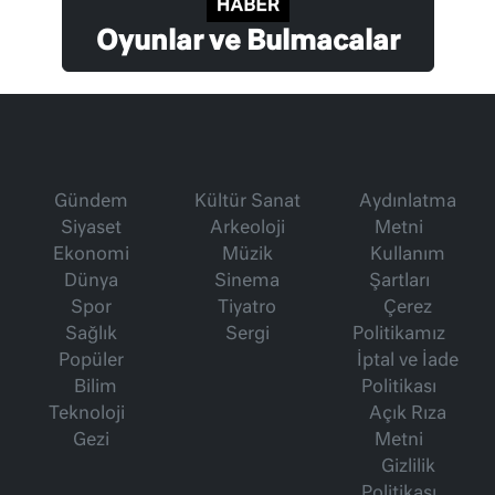
Oyunlar ve Bulmacalar
Gündem
Kültür Sanat
Aydınlatma
Siyaset
Arkeoloji
Metni
Ekonomi
Müzik
Kullanım
Dünya
Sinema
Şartları
Spor
Tiyatro
Çerez
Sağlık
Sergi
Politikamız
Popüler
İptal ve İade
Bilim
Politikası
Teknoloji
Açık Rıza
Gezi
Metni
Gizlilik
Politikası