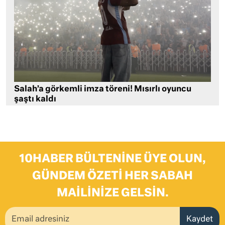
Salah’a görkemli imza töreni! Mısırlı oyuncu
şaştı kaldı
10HABER BÜLTENINE ÜYE OLUN,
GÜNDEM ÖZETI HER SABAH
MAILINIZE GELSIN.
Kaydet