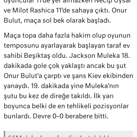
oyuncular 11’de yer almazken Necip Uysal
ve Milot Rashica 11’de sahaya çıktı. Onur
Bulut, maça sol bek olarak başladı.
Maça topa daha fazla hakim olup oyunun
temposunu ayarlayarak başlayan taraf ev
sahibi Beşiktaş oldu. Jackson Muleka 18.
dakikada gole çok yaklaştı ancak bu şut
Onur Bulut’a çarptı ve şans Kiev ekibinden
yanaydı. 19. dakikada yine Muleka’nın
şutu bu kez de direğe takıldı. İlk yarı
boyunca belki de en tehlikeli pozisyonlar
bunlardı. Devre 0-0 berabere bitti.