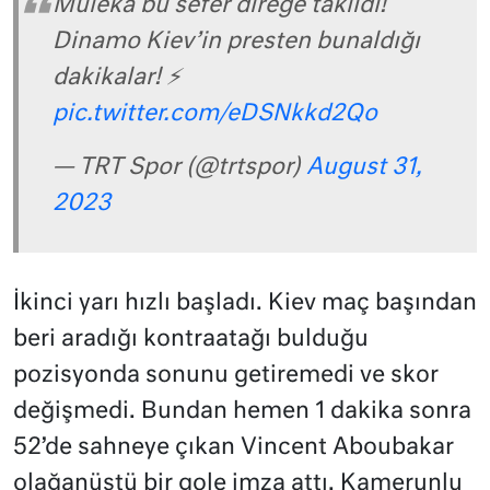
Muleka bu sefer direğe takıldı!
Dinamo Kiev’in presten bunaldığı
dakikalar! ⚡️
pic.twitter.com/eDSNkkd2Qo
— TRT Spor (@trtspor)
August 31,
2023
İkinci yarı hızlı başladı. Kiev maç başından
beri aradığı kontraatağı bulduğu
pozisyonda sonunu getiremedi ve skor
değişmedi. Bundan hemen 1 dakika sonra
52’de sahneye çıkan Vincent Aboubakar
olağanüstü bir gole imza attı. Kamerunlu