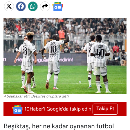
Aboubakar attı, Beşiktaş gruplara gitti.
Takip Et
10Haber'i Google'da takip edin
Beşiktaş, her ne kadar oynanan futbol