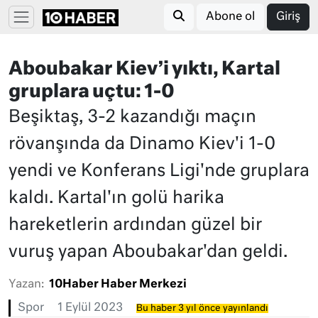
Abone ol
Giriş
Aboubakar Kiev’i yıktı, Kartal
gruplara uçtu: 1-0
Beşiktaş, 3-2 kazandığı maçın
rövanşında da Dinamo Kiev'i 1-0
yendi ve Konferans Ligi'nde gruplara
kaldı. Kartal'ın golü harika
hareketlerin ardından güzel bir
vuruş yapan Aboubakar'dan geldi.
Yazan:
10Haber Haber Merkezi
Spor
1 Eylül 2023
Bu haber 3 yıl önce yayınlandı