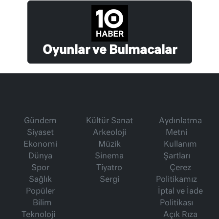
Oyunlar ve Bulmacalar
Gündem
Kültür Sanat
Aydınlatma
Siyaset
Arkeoloji
Metni
Ekonomi
Müzik
Kullanım
Dünya
Sinema
Şartları
Spor
Tiyatro
Çerez
Sağlık
Sergi
Politikamız
Popüler
İptal ve İade
Bilim
Politikası
Teknoloji
Açık Rıza