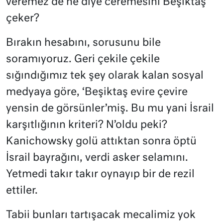
veremez de ne diye ceremesini Beşiktaş
çeker?
Bırakın hesabını, sorusunu bile
soramıyoruz. Geri çekile çekile
sığındığımız tek şey olarak kalan sosyal
medyaya göre, ‘Beşiktaş evire çevire
yensin de görsünler’miş. Bu mu yani İsrail
karşıtlığının kriteri? N’oldu peki?
Kanichowsky golü attıktan sonra öptü
İsrail bayrağını, verdi asker selamını.
Yetmedi takır takır oynayıp bir de rezil
ettiler.
Tabii bunları tartışacak mecalimiz yok