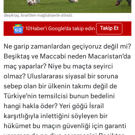
Beşiktaş, İsrail'den mağlubiyetle döndü.
Takip Et
10Haber'i Google'da takip edin
Ne garip zamanlardan geçiyoruz değil mi?
Beşiktaş ve Maccabi neden Macaristan’da
maç yaparlar? Niye bu maçta seyirci
olmaz? Uluslararası siyasal bir soruna
sebep olan bir ülkenin takımı değil de
Türkiye’nin temsilcisi bunun bedelini
hangi hakla öder? Yeri göğü İsrail
karşıtlığıyla inlettiğini söyleyen bir
hükümet bu maçın güvenliği için garanti