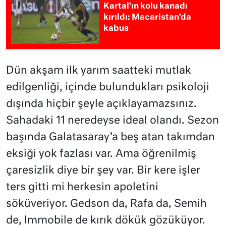
Kartal’ın kolu kanadı
kırıldı: Macaristan’da
kabus
Dün akşam ilk yarım saatteki mutlak
edilgenliği, içinde bulundukları psikoloji
dışında hiçbir şeyle açıklayamazsınız.
Sahadaki 11 neredeyse ideal olandı. Sezon
başında Galatasaray’a beş atan takımdan
eksiği yok fazlası var. Ama öğrenilmiş
çaresizlik diye bir şey var. Bir kere işler
ters gitti mi herkesin apoletini
söküveriyor. Gedson da, Rafa da, Semih
de, Immobile de kırık dökük gözüküyor.