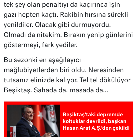
tek şey olan penaltıyı da kaçırınca işin
gazı hepten kaçtı. Rakibin hırsına sürekli
yenildiler. Olacak gibi durmuyordu.
Olmadı da nitekim. Bırakın yenip günlerini
göstermeyi, fark yediler.
Bu sezonki en aşağılayıcı
mağlubiyetlerden biri oldu. Neresinden
tutsanız elinizde kalıyor. Tel tel dökülüyor
Beşiktaş. Sahada da, masada da…
Beşiktaş’taki depremde
koltuklar devrildi, başkan
Hasan Arat A.Ş.’den çekildi