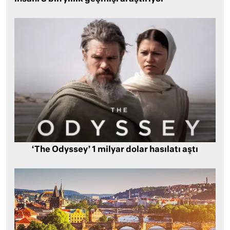
‘The Odyssey’ 1 milyar dolar hasılatı aştı