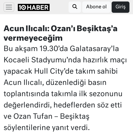
Abone ol
Giriş
Acun Ilıcalı: Ozan’ı Beşiktaş’a
vermeyeceğim
Bu akşam 19.30’da Galatasaray’la
Kocaeli Stadyumu’nda hazırlık maçı
yapacak Hull City’de takım sahibi
Acun Ilıcalı, düzenlediği basın
toplantısında takımla ilk sezonunu
değerlendirdi, hedeflerden söz etti
ve Ozan Tufan – Beşiktaş
söylentilerine yanıt verdi.