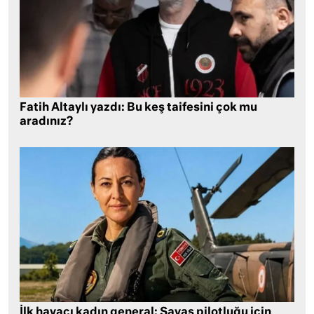
Fatih Altaylı yazdı: Bu keş taifesini çok mu
aradınız?
İlk havacı kadın general: Savaş pilotluğu için