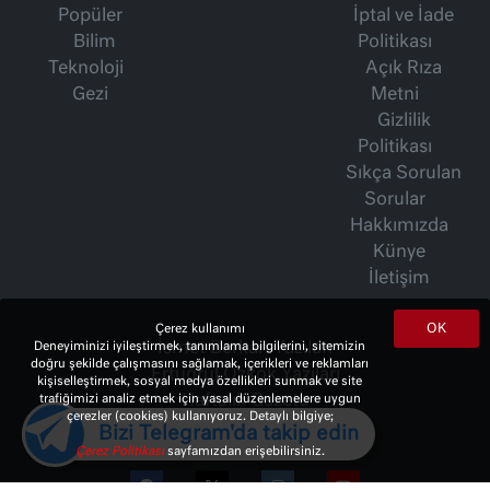
Popüler
İptal ve İade
Bilim
Politikası
Teknoloji
Açık Rıza
Gezi
Metni
Gizlilik
Politikası
Sıkça Sorulan
Sorular
Hakkımızda
Künye
İletişim
OK
Çerez kullanımı
Deneyiminizi iyileştirmek, tanımlama bilgilerini, sitemizin
İsmet Berkan Yazıları
doğru şekilde çalışmasını sağlamak, içerikleri ve reklamları
Ertuğrul Özkök Yazıları
kişiselleştirmek, sosyal medya özellikleri sunmak ve site
trafiğimizi analiz etmek için yasal düzenlemelere uygun
Haftalık Gazete
çerezler (cookies) kullanıyoruz. Detaylı bilgiye;
Bizi Telegram'da takip edin
Çerez Politikası
sayfamızdan erişebilirsiniz.