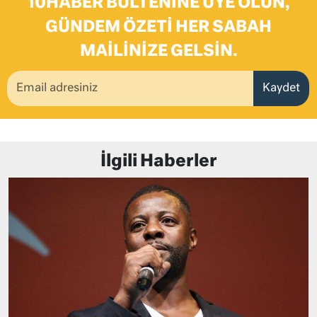
10HABER BÜLTENINE ÜYE OLUN,
GÜNDEM ÖZETI HER SABAH
MAILINIZE GELSIN.
Kaydet
İlgili Haberler