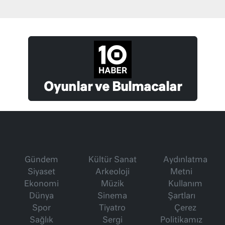
Oyunlar ve Bulmacalar
Gündem
Kültür Sanat
Aydınlatma
Siyaset
Arkeoloji
Metni
Ekonomi
Müzik
Kullanım
Dünya
Sinema
Şartları
Spor
Tiyatro
Çerez
Sağlık
Sergi
Politikamız