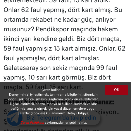
etkilemektedir. 59 faul, 15 kart aldık.
Onlar 62 faul yapmış, dört kart almış. Bu
ortamda rekabet ne kadar güç, anlıyor
musunuz? Pendikspor maçında hakem
ikinci yarı kendine geldi. Biz dört maçta,
59 faul yapmışız 15 kart almışız. Onlar, 62
faul yapmışlar, dört kart almışlar.
Galatasaray son sekiz maçında 99 faul
yapmış, 10 sarı kart görmüş. Biz dört
maçta, 59 faul, 15 sarı kart.
OK
Çerez kullanımı
Deneyiminizi iyileştirmek, tanımlama bilgilerini, sitemizin
doğru şekilde çalışmasını sağlamak, içerikleri ve reklamları
Bunu kimseye anlatamazsınız:
kişiselleştirmek, sosyal medya özellikleri sunmak ve site
trafiğimizi analiz etmek için yasal düzenlemelere uygun
Sekiz kırmızı kart verilmeyen pozisyon..
çerezler (cookies) kullanıyoruz. Detaylı bilgiye;
Bizi Telegram'da takip edin
Şampiyonluk yarışını bu kart
Çerez Politikası
sayfamızdan erişebilirsiniz.