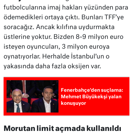
futbolcularına imaj hakları yüzünden para
ödemedikleri ortaya çıktı. Bunları TFF’ye
soracağız. Ancak kılıfına uydurmakta
üstlerine yoktur. Bizden 8-9 milyon euro
isteyen oyuncuları, 3 milyon euroya
oynatıyorlar. Herhalde İstanbul’un o
yakasında daha fazla oksijen var.
Fenerbahçe’den suçlama:
Mehmet Büyükekşi yalan
konuşuyor
Morutan limit açmada kullanıldı