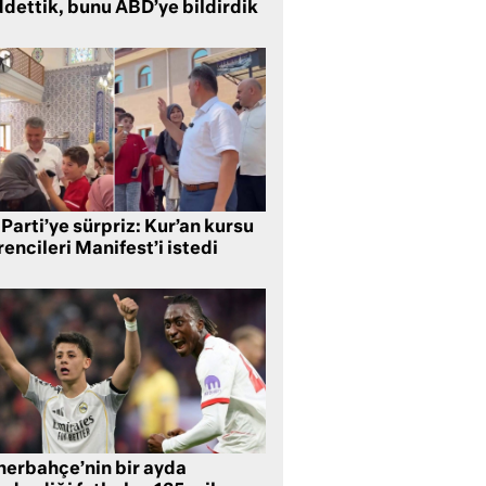
ddettik, bunu ABD’ye bildirdik
Parti’ye sürpriz: Kur’an kursu
encileri Manifest’i istedi
nerbahçe’nin bir ayda