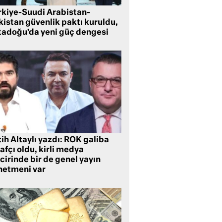
rkiye-Suudi Arabistan-
kistan güvenlik paktı kuruldu,
tadoğu’da yeni güç dengesi
ih Altaylı yazdı: ROK galiba
rafçı oldu, kirli medya
cirinde bir de genel yayın
netmeni var