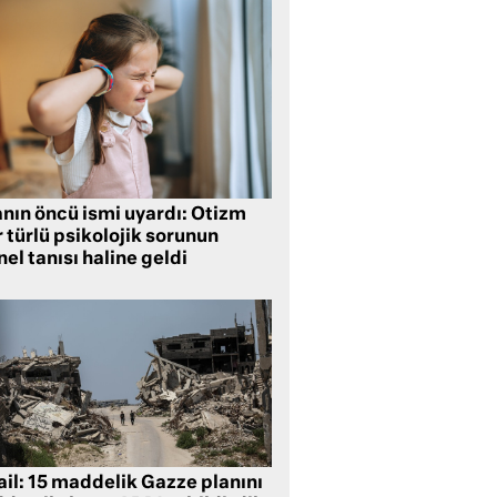
anın öncü ismi uyardı: Otizm
 türlü psikolojik sorunun
el tanısı haline geldi
ail: 15 maddelik Gazze planını