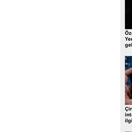
Öz
Yen
ge
Çin
in
ilg