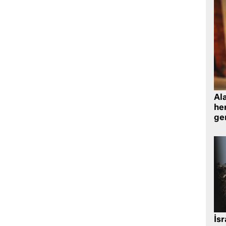
Al
her
gen
İsr