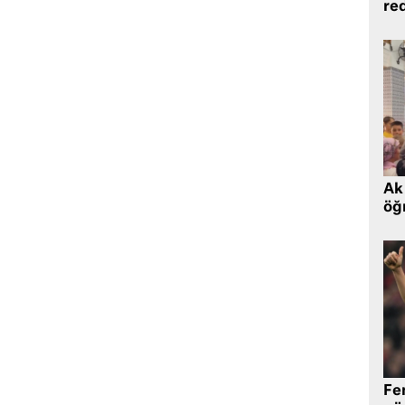
re
Ak 
öğr
Fe