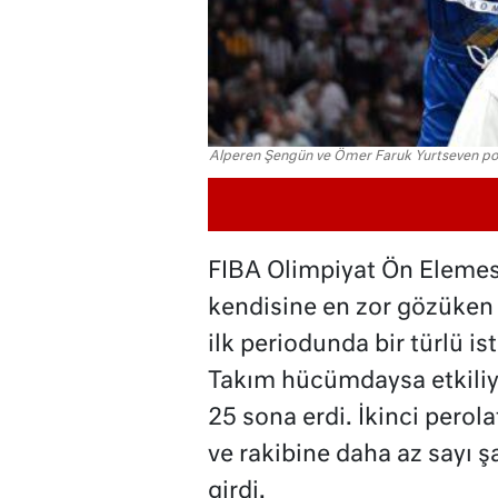
Alperen Şengün ve Ömer Faruk Yurtseven pot
FIBA Olimpiyat Ön Elemes
kendisine en zor gözüken 
ilk periodunda bir türlü i
Takım hücümdaysa etkiliyd
25 sona erdi. İkinci pero
ve rakibine daha az sayı ş
girdi.