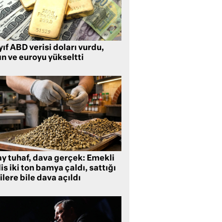
ıf ABD verisi doları vurdu,
ın ve euroyu yükseltti
ay tuhaf, dava gerçek: Emekli
is iki ton bamya çaldı, sattığı
ilere bile dava açıldı