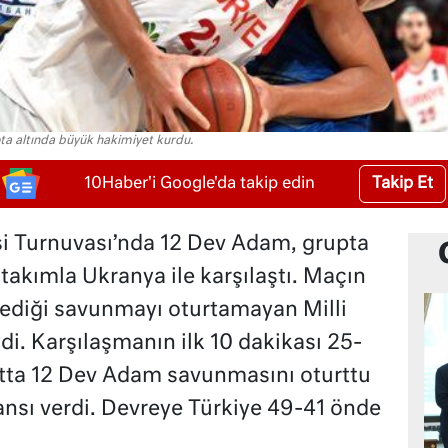
a altında büyük hakimiyet kurdu.
Takip Et
10Haber'i Google'da takip edin
i Turnuvası’nda 12 Dev Adam, grupta
takımla Ukranya ile karşılaştı. Maçın
stediği savunmayı oturtamayan Milli
i. Karşılaşmanın ilk 10 dakikası 25-
latta 12 Dev Adam savunmasını oturttu
ansı verdi. Devreye Türkiye 49-41 önde