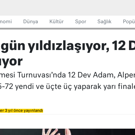
nomi
Dünya
Kültür
Spor
Sağlık
Popü
gün yıldızlaşıyor, 12
ıyor
mesi Turnuvası’nda 12 Dev Adam, Alpe
72 yendi ve üçte üç yaparak yarı finale
r 3 yıl önce yayınlandı