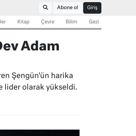
Abone ol
Giriş
ler
Kitap
Çevre
Bilim
Gezi
 Dev Adam
ren Şengün'ün harika
 lider olarak yükseldi.