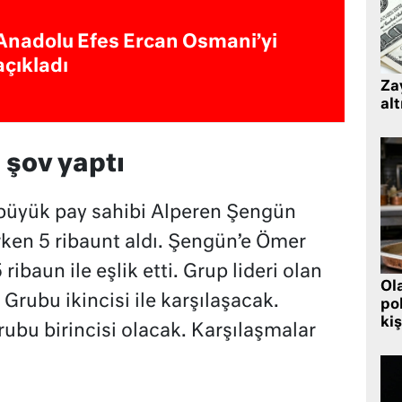
Anadolu Efes Ercan Osmani’yi
açıkladı
Zay
alt
 şov yaptı
 büyük pay sahibi Alperen Şengün
rken 5 ribaunt aldı. Şengün’e Ömer
ribaun ile eşlik etti. Grup lideri olan
Ol
D Grubu ikincisi ile karşılaşacak.
pol
kiş
rubu birincisi olacak. Karşılaşmalar