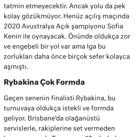
tatmin etmeyecektir. Ancak yolu da pek
kolay gözükmüyor. Henüz açılış maçında
2020 Avustralya Açık şampiyonu Sofia
Kenin ile oynayacak. Önünde oldukça zor
ve engebeli bir yol var ama Iga bu
zorlukları daha önce birçok sefer kolayca
aşmıştı.
Rybakina Çok Formda
Geçen senenin finalisti Rybakina, bu
turnuvaya oldukça istekli ve formda
geliyor. Brisbane’da olağanüstü
servislerle, rakiplerine set vermeden