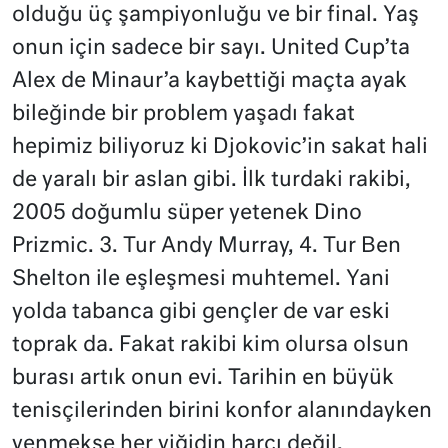
olduğu üç şampiyonluğu ve bir final. Yaş
onun için sadece bir sayı. United Cup’ta
Alex de Minaur’a kaybettiği maçta ayak
bileğinde bir problem yaşadı fakat
hepimiz biliyoruz ki Djokovic’in sakat hali
de yaralı bir aslan gibi. İlk turdaki rakibi,
2005 doğumlu süper yetenek Dino
Prizmic. 3. Tur Andy Murray, 4. Tur Ben
Shelton ile eşleşmesi muhtemel. Yani
yolda tabanca gibi gençler de var eski
toprak da. Fakat rakibi kim olursa olsun
burası artık onun evi. Tarihin en büyük
tenisçilerinden birini konfor alanındayken
yenmekse her yiğidin harcı değil.