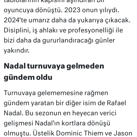
tablolarının kapısını aşındıran bir
oyuncuya dönüştü. 2023 onun yılıydı.
2024’te umarız daha da yukarıya çıkacak.
Disiplini, iş ahlakı ve profesyonelliği ile
bizi daha da gururlandıracağı günler
yakındır.
Nadal turnuvaya gelmeden
gündem oldu
Turnuvaya gelememesine rağmen
gündem yaratan bir diğer isim de Rafael
Nadal. Bu sezonun en heyecan verici
gelişmesi Nadal’ın kortlara dönüşü
olmuştu. Üstelik Dominic Thiem ve Jason