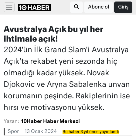
Abone ol
Giriş
Avustralya Açık bu yıl her
ihtimale açık!
2024'ün İlk Grand Slam'i Avustralya
Açık'ta rekabet yeni sezonda hiç
olmadığı kadar yüksek. Novak
Djokovic ve Aryna Sabalenka unvan
korumanın peşinde. Rakiplerinin ise
hırsı ve motivasyonu yüksek.
Yazan:
10Haber Haber Merkezi
Spor
13 Ocak 2024
Bu haber 3 yıl önce yayınlandı