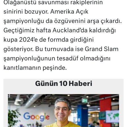
Olağanüstü savunması rakiplerinin
sinirini bozuyor. Amerika Açık
şampiyonluğu da özgüvenini arşa çıkardı.
Geçtiğimiz hafta Auckland’da kaldırdığı
kupa 2024’e de formda girdiğini
gösteriyor. Bu turnuvada ise Grand Slam
şampiyonluğunun tesadüf olmadığını
kanıtlamanın peşinde.
Günün 10 Haberi