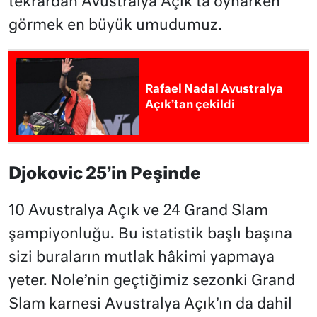
tekrardan Avustralya Açık’ta oynarken
görmek en büyük umudumuz.
Rafael Nadal Avustralya
Açık’tan çekildi
Djokovic 25’in Peşinde
10 Avustralya Açık ve 24 Grand Slam
şampiyonluğu. Bu istatistik başlı başına
sizi buraların mutlak hâkimi yapmaya
yeter. Nole’nin geçtiğimiz sezonki Grand
Slam karnesi Avustralya Açık’ın da dahil