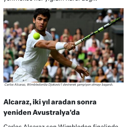
Carlos Alcaraz, Wimbledon’da Djokovic’i devirerek şampiyon olmayı başardı.
Alcaraz, iki yıl aradan sonra
yeniden Avustralya’da