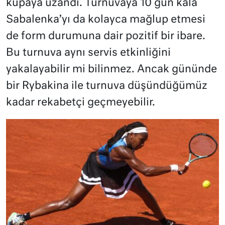
kupaya uzandı. Turnuvaya 10 gün kala
Sabalenka’yı da kolayca mağlup etmesi
de form durumuna dair pozitif bir ibare.
Bu turnuva aynı servis etkinliğini
yakalayabilir mi bilinmez. Ancak gününde
bir Rybakina ile turnuva düşündüğümüz
kadar rekabetçi geçmeyebilir.