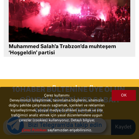
Muhammed Salah’a Trabzon’da muhteşem
‘Hoşgeldin’ partisi
10HABER BÜLTENINE ÜYE OLUN,
OK
Çerez kullanımı
GÜNDEM ÖZETI HER SABAH
Deneyiminizi iyileştirmek, tanımlama bilgilerini, sitemizin
doğru şekilde çalışmasını sağlamak, içerikleri ve reklamları
MAILINIZE GELSIN.
kişiselleştirmek, sosyal medya özellikleri sunmak ve site
trafiğimizi analiz etmek için yasal düzenlemelere uygun
çerezler (cookies) kullanıyoruz. Detaylı bilgiye;
Bizi Telegram'da takip edin
Kaydet
Çerez Politikası
sayfamızdan erişebilirsiniz.