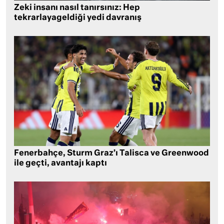
Zeki insanı nasıl tanırsınız: Hep
tekrarlayageldiği yedi davranış
Fenerbahçe, Sturm Graz’ı Talisca ve Greenwood
ile geçti, avantajı kaptı