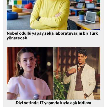
Nobel ödüllü yapay zeka laboratuvarını bir Türk
yönetecek
Dizi setinde 17 yaşında kızla aşk iddiası