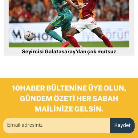
Seyircisi Galatasaray’dan çok mutsuz
10HABER BÜLTENINE ÜYE OLUN,
GÜNDEM ÖZETI HER SABAH
MAILINIZE GELSIN.
Kaydet