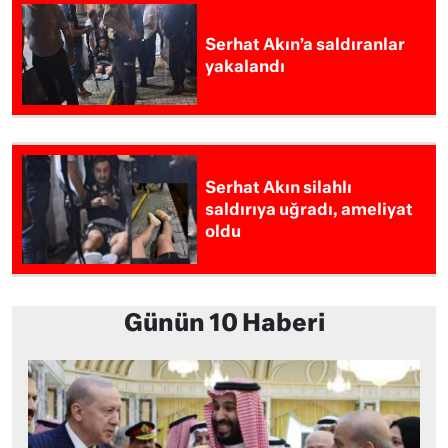
Serhat Akın’a saldıranlar
yakalandı
Serhat Akın silahlı
saldırıya uğradı, ameliyat
oldu
Günün 10 Haberi