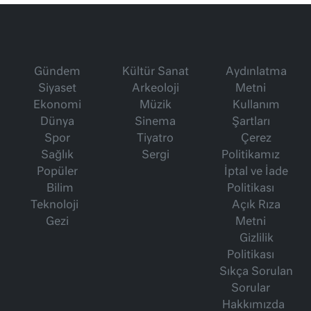
Gündem
Kültür Sanat
Aydınlatma
Siyaset
Arkeoloji
Metni
Ekonomi
Müzik
Kullanım
Dünya
Sinema
Şartları
Spor
Tiyatro
Çerez
Sağlık
Sergi
Politikamız
Popüler
İptal ve İade
Bilim
Politikası
Teknoloji
Açık Rıza
Gezi
Metni
Gizlilik
Politikası
Sıkça Sorulan
Sorular
Hakkımızda