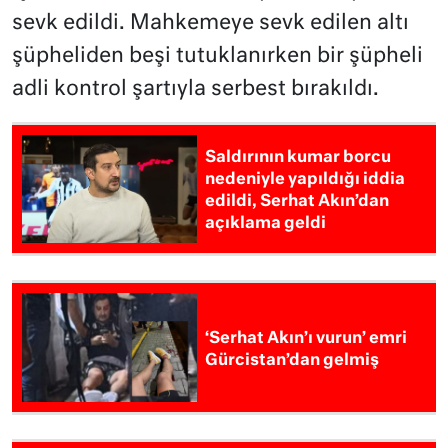
sevk edildi. Mahkemeye sevk edilen altı
şüpheliden beşi tutuklanırken bir şüpheli
adli kontrol şartıyla serbest bırakıldı.
Saldırının kumar borcu
nedeniyle yapıldığı iddia
edildi, Serhat Akın’dan
açıklama geldi
‘Serhat Akın’ı vurun’ emri
Gürcistan’dan gelmiş