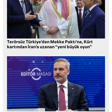
Terörsüz Türkiye’den Mekke Paktı’na, Kürt
kartından İran’a uzanan “yeni büyük oyun”