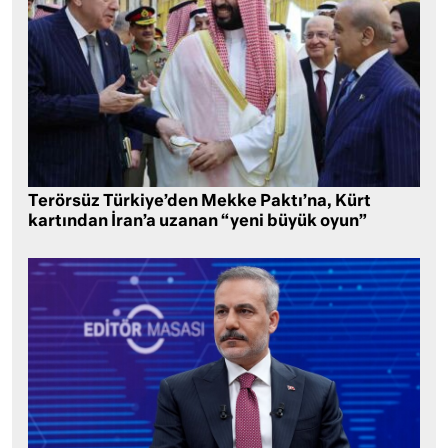
Terörsüz Türkiye’den Mekke Paktı’na, Kürt
kartından İran’a uzanan “yeni büyük oyun”