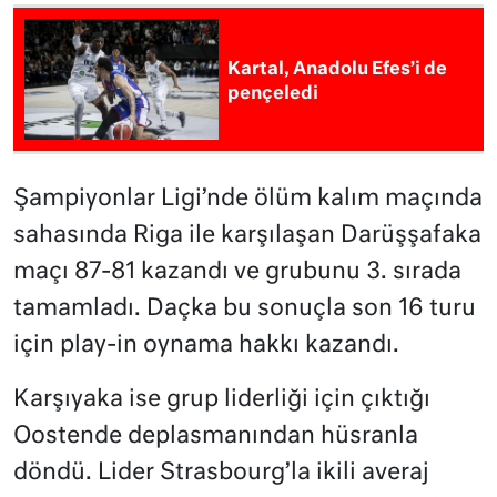
Kartal, Anadolu Efes’i de
pençeledi
Şampiyonlar Ligi’nde ölüm kalım maçında
sahasında Riga ile karşılaşan Darüşşafaka
maçı 87-81 kazandı ve grubunu 3. sırada
tamamladı. Daçka bu sonuçla son 16 turu
için play-in oynama hakkı kazandı.
Karşıyaka ise grup liderliği için çıktığı
Oostende deplasmanından hüsranla
döndü. Lider Strasbourg’la ikili averaj