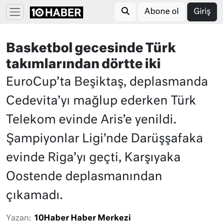
Abone ol
Giriş
Basketbol gecesinde Türk
takımlarından dörtte iki
EuroCup’ta Beşiktaş, deplasmanda
Cedevita’yı mağlup ederken Türk
Telekom evinde Aris’e yenildi.
Şampiyonlar Ligi’nde Darüşşafaka
evinde Riga’yı geçti, Karşıyaka
Oostende deplasmanından
çıkamadı.
Yazan:
10Haber Haber Merkezi