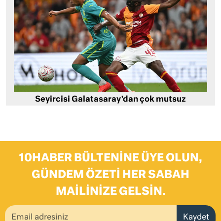
Seyircisi Galatasaray’dan çok mutsuz
10HABER BÜLTENINE ÜYE OLUN,
GÜNDEM ÖZETI HER SABAH
MAILINIZE GELSIN.
Kaydet