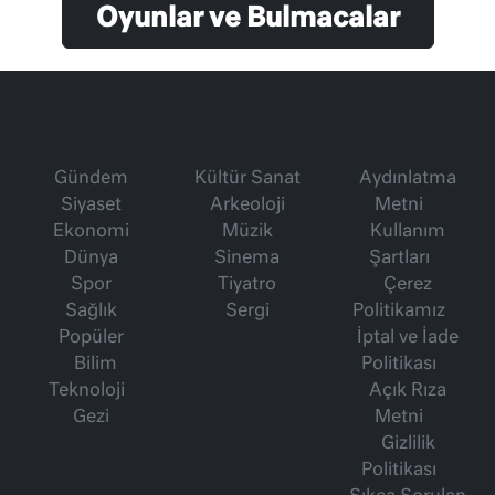
Oyunlar ve Bulmacalar
Gündem
Kültür Sanat
Aydınlatma
Siyaset
Arkeoloji
Metni
Ekonomi
Müzik
Kullanım
Dünya
Sinema
Şartları
Spor
Tiyatro
Çerez
Sağlık
Sergi
Politikamız
Popüler
İptal ve İade
Bilim
Politikası
Teknoloji
Açık Rıza
Gezi
Metni
Gizlilik
Politikası