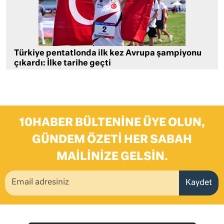
Türkiye pentatlonda ilk kez Avrupa şampiyonu
çıkardı: İlke tarihe geçti
10HABER BÜLTENINE ÜYE OLUN,
GÜNDEM ÖZETI HER SABAH
MAILINIZE GELSIN.
Kaydet