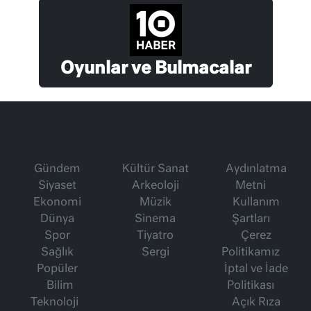
Oyunlar ve Bulmacalar
Gündem
Kültür Sanat
Aydınlatma
Siyaset
Arkeoloji
Metni
Ekonomi
Müzik
Kullanım
Dünya
Sinema
Şartları
Spor
Tiyatro
Çerez
Sağlık
Sergi
Politikamız
Popüler
İptal ve İade
Bilim
Politikası
Teknoloji
Açık Rıza