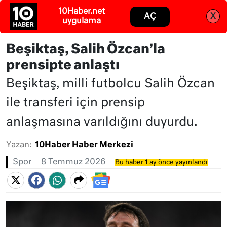
Abone ol
Giriş
Beşiktaş, Salih Özcan’la
prensipte anlaştı
Beşiktaş, milli futbolcu Salih Özcan
ile transferi için prensip
anlaşmasına varıldığını duyurdu.
Yazan:
10Haber Haber Merkezi
Spor
8 Temmuz 2026
Bu haber 1 ay önce yayınlandı