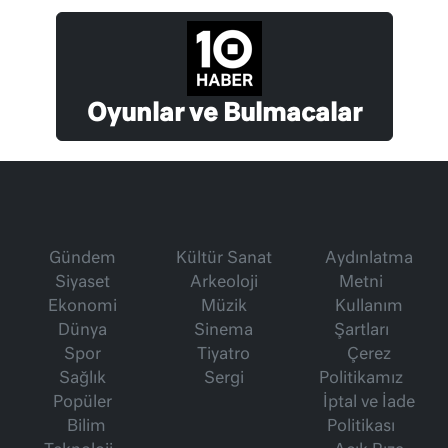
Oyunlar ve Bulmacalar
Gündem
Kültür Sanat
Aydınlatma
Siyaset
Arkeoloji
Metni
Ekonomi
Müzik
Kullanım
Dünya
Sinema
Şartları
Spor
Tiyatro
Çerez
Sağlık
Sergi
Politikamız
Popüler
İptal ve İade
Bilim
Politikası