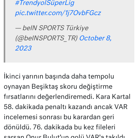
#TrendyolSüperLig
pic.twitter.com/1j7OvbFGcz
— beIN SPORTS Türkiye
(@beINSPORTS_TR)
October 8,
2023
İkinci yarının başında daha tempolu
oynayan Beşiktaş skoru değiştirme
fırsatlarını değerlendiremedi. Kara Kartal
58. dakikada penaltı kazandı ancak VAR
incelemesi sonrası bu karardan geri
dönüldü. 76. dakikada bu kez fileleri
sarsan Onur Bulut’un golü VAR’a takıldı.