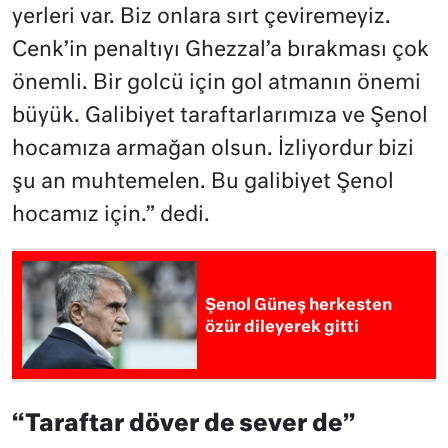
yerleri var. Biz onlara sırt çeviremeyiz.
Cenk’in penaltıyı Ghezzal’a bırakması çok
önemli. Bir golcü için gol atmanın önemi
büyük. Galibiyet taraftarlarımıza ve Şenol
hocamıza armağan olsun. İzliyordur bizi
şu an muhtemelen. Bu galibiyet Şenol
hocamız için.” dedi.
Şenol Güneş herkesten
özür dileyerek gitti
“Taraftar döver de sever de”