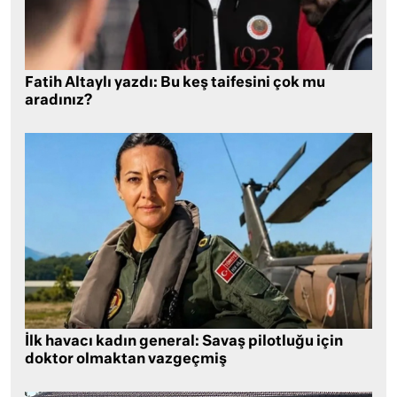
Fatih Altaylı yazdı: Bu keş taifesini çok mu
aradınız?
İlk havacı kadın general: Savaş pilotluğu için
doktor olmaktan vazgeçmiş