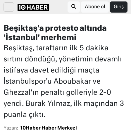
Abone ol
Giriş
Beşiktaş’a protesto altında
‘İstanbul’ merhemi
Beşiktaş, taraftarın ilk 5 dakika
sırtını döndüğü, yönetimin devamlı
istifaya davet edildiği maçta
İstanbulspor'u Aboubakar ve
Ghezzal'ın penaltı golleriyle 2-0
yendi. Burak Yılmaz, ilk maçından 3
puanla çıktı.
Yazan:
10Haber Haber Merkezi