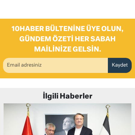
10HABER BÜLTENINE ÜYE OLUN,
GÜNDEM ÖZETI HER SABAH
MAILINIZE GELSIN.
Kaydet
İlgili Haberler