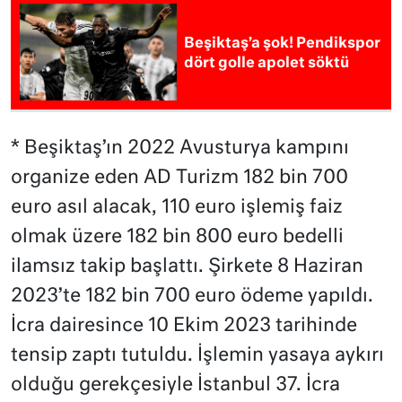
Beşiktaş’a şok! Pendikspor
dört golle apolet söktü
* Beşiktaş’ın 2022 Avusturya kampını
organize eden AD Turizm 182 bin 700
euro asıl alacak, 110 euro işlemiş faiz
olmak üzere 182 bin 800 euro bedelli
ilamsız takip başlattı. Şirkete 8 Haziran
2023’te 182 bin 700 euro ödeme yapıldı.
İcra dairesince 10 Ekim 2023 tarihinde
tensip zaptı tutuldu. İşlemin yasaya aykırı
olduğu gerekçesiyle İstanbul 37. İcra