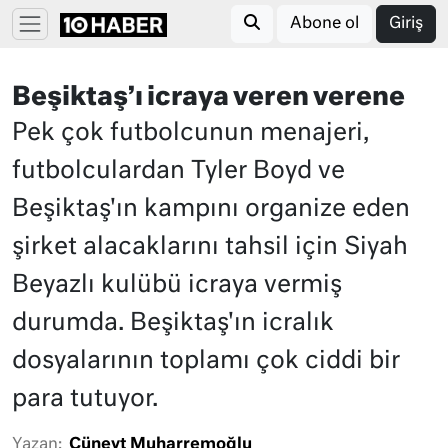
Abone ol
Giriş
Beşiktaş’ı icraya veren verene
Pek çok futbolcunun menajeri,
futbolculardan Tyler Boyd ve
Beşiktaş'ın kampını organize eden
şirket alacaklarını tahsil için Siyah
Beyazlı kulübü icraya vermiş
durumda. Beşiktaş'ın icralık
dosyalarının toplamı çok ciddi bir
para tutuyor.
Yazan:
Cüneyt Muharremoğlu