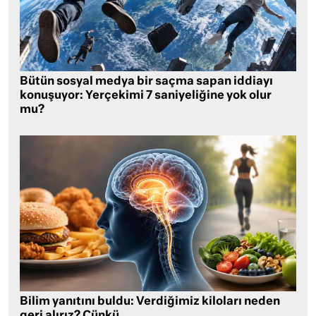
Bütün sosyal medya bir saçma sapan iddiayı
konuşuyor: Yerçekimi 7 saniyeliğine yok olur
mu?
Bilim yanıtını buldu: Verdiğimiz kiloları neden
geri alırız? Çünkü…