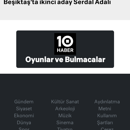
Beşiktaş’ta ikinci aday Serdal Adalı
Oyunlar ve Bulmacalar
Gündem
Kültür Sanat
Aydınlatma
Siyaset
Arkeoloji
Metni
Ekonomi
Müzik
Kullanım
Dünya
Sinema
Şartları