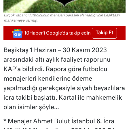
Birçok yabancı futbolcunun menajeri parasını alamadığı için Beşiktaş'ı
mahkemeye vermiş.
Takip Et
10Haber'i Google'da takip edin
Beşiktaş 1 Haziran – 30 Kasım 2023
arasındaki altı aylık faaliyet raporunu
KAP’a bildirdi. Rapora göre futbolcu
menajerleri kendilerine ödeme
yapılmadığı gerekçesiyle siyah beyazlılara
icra takibi başlattı. Kartal ile mahkemelik
olan isimler şöyle…
* Menajer Ahmet Bulut İstanbul 6. İcra