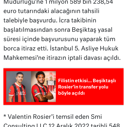
Müdürlüğü’ne 1 milyon 589 bin 238,54
euro tutarındaki alacağının tahsili
talebiyle başvurdu. İcra takibinin
başlatılmasından sonra Beşiktaş yasal
süresi içinde başvurusunu yaparak tüm
borca itiraz etti. İstanbul 5. Asliye Hukuk
Mahkemesi’ne itirazın iptali davası açıldı.
Filistin etkisi… Beşiktaşlı
Rosier’in transfer yolu
böyle açıldı
* Valentin Rosier’i temsil eden Smi
Consulting LLC 12 Aralık 2022 tarihli 548