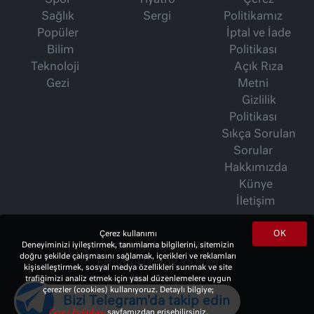
Spor
Tiyatro
Çerez
Sağlık
Sergi
Politikamız
Popüler
İptal ve İade
Bilim
Politikası
Teknoloji
Açık Rıza
Gezi
Metni
Gizlilik
Politikası
Sıkça Sorulan
Sorular
Hakkımızda
Künye
İletişim
OK
Çerez kullanımı
Deneyiminizi iyileştirmek, tanımlama bilgilerini, sitemizin
İsmet Berkan Yazıları
doğru şekilde çalışmasını sağlamak, içerikleri ve reklamları
Ertuğrul Özkök Yazıları
kişiselleştirmek, sosyal medya özellikleri sunmak ve site
trafiğimizi analiz etmek için yasal düzenlemelere uygun
Haftalık Gazete
çerezler (cookies) kullanıyoruz. Detaylı bilgiye;
Bizi Telegram'da takip edin
Çerez Politikası
sayfamızdan erişebilirsiniz.