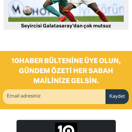
Seyircisi Galatasaray’dan çok mutsuz
10HABER BÜLTENINE ÜYE OLUN,
GÜNDEM ÖZETI HER SABAH
MAILINIZE GELSIN.
Kaydet