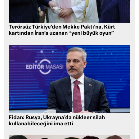
Terörsüz Türkiye’den Mekke Paktı’na, Kürt
kartından İran’a uzanan “yeni büyük oyun”
Fidan: Rusya, Ukrayna’da nükleer silah
kullanabileceğini ima etti