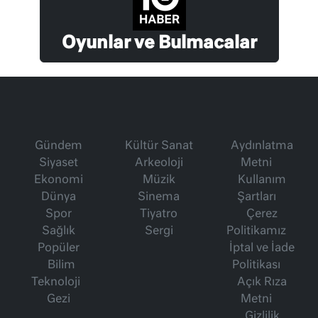
Oyunlar ve Bulmacalar
Gündem
Kültür Sanat
Aydınlatma
Siyaset
Arkeoloji
Metni
Ekonomi
Müzik
Kullanım
Dünya
Sinema
Şartları
Spor
Tiyatro
Çerez
Sağlık
Sergi
Politikamız
Popüler
İptal ve İade
Bilim
Politikası
Teknoloji
Açık Rıza
Gezi
Metni
Gizlilik