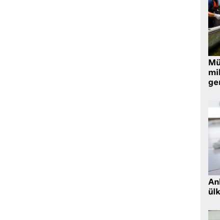
Müt
mi
ger
Ank
ül