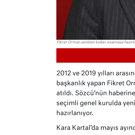
Fikret Orman yeniden kolları sıvamaya hazırla
2012 ve 2019 yılları arası
başkanlık yapan Fikret Orm
atıldı. Sözcü’nün haberin
seçimli genel kurulda yen
hazırlanıyor.
Kara Kartal’da mayıs ayınd