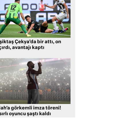
iktaş Çekya’da bir attı, on
ırdı, avantajı kaptı
lah’a görkemli imza töreni!
ırlı oyuncu şaştı kaldı