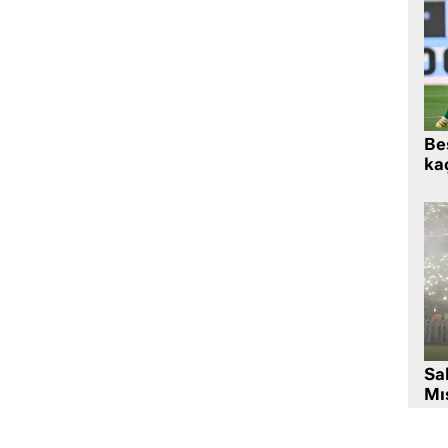
Beş
kaç
Sa
Mıs