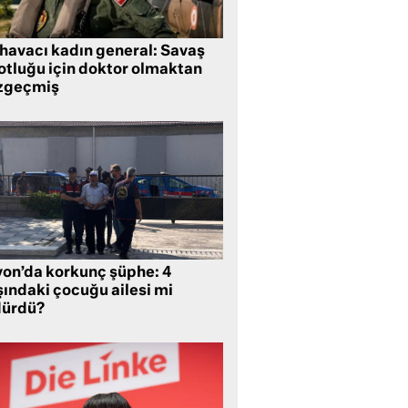
 havacı kadın general: Savaş
lotluğu için doktor olmaktan
zgeçmiş
yon’da korkunç şüphe: 4
şındaki çocuğu ailesi mi
dürdü?