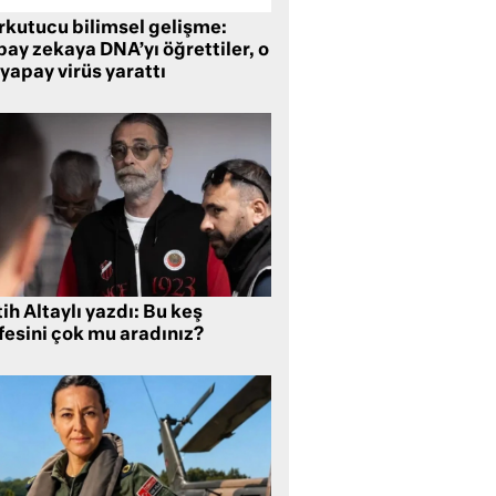
rkutucu bilimsel gelişme:
ay zekaya DNA’yı öğrettiler, o
yapay virüs yarattı
ih Altaylı yazdı: Bu keş
fesini çok mu aradınız?