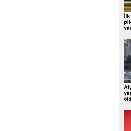
İlk
pi
va
Af
ya
öl