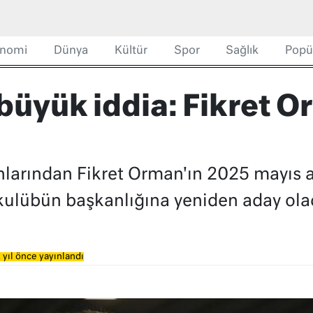
nomi
Dünya
Kültür
Spor
Sağlık
Popü
büyük iddia: Fikret O
anlarından Fikret Orman'ın 2025 mayıs 
kulübün başkanlığına yeniden aday olac
 yıl önce yayınlandı