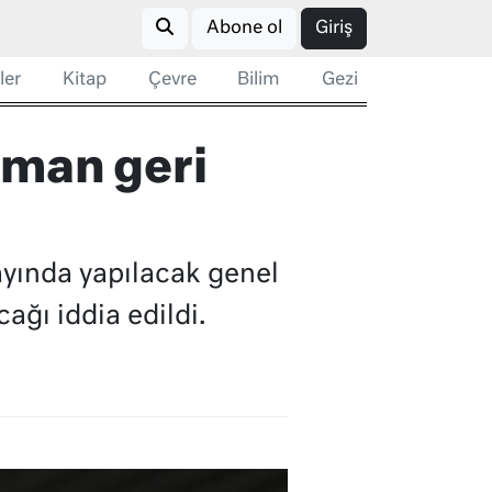
Abone ol
Giriş
ler
Kitap
Çevre
Bilim
Gezi
rman geri
ayında yapılacak genel
ağı iddia edildi.