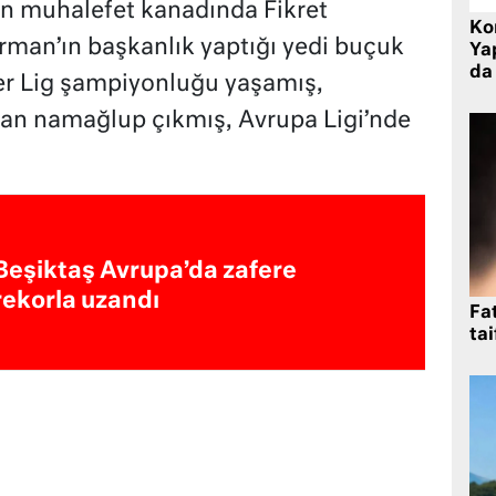
en muhalefet kanadında Fikret
Ko
Orman’ın başkanlık yaptığı yedi buçuk
Yap
da 
per Lig şampiyonluğu yaşamış,
an namağlup çıkmış, Avrupa Ligi’nde
Beşiktaş Avrupa’da zafere
rekorla uzandı
Fat
tai