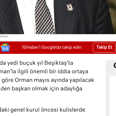
nıyor.
Takip Et
10Haber'i Google'da takip edin
nda yedi buçuk yıl Beşiktaş’ta
an’la ilgili önemli bir iddia ortaya
e göre Orman mayıs ayında yapılacak
iden başkan olmak için adaylığa
aki genel kurul öncesi kulislerde