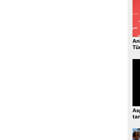
Ank
Tü
As
tan