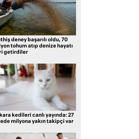
hiş deney başarılı oldu, 70
lyon tohum atıp denize hayatı
i getirdiler
ara kedileri canlı yayında: 27
kede milyona yakın takipçi var