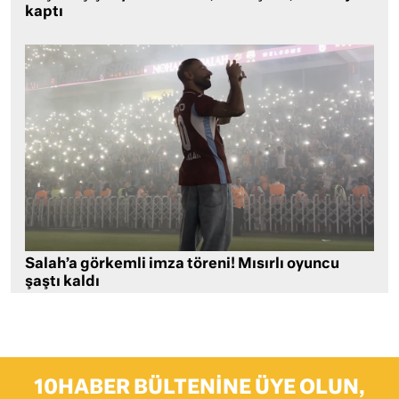
kaptı
Salah’a görkemli imza töreni! Mısırlı oyuncu
şaştı kaldı
10HABER BÜLTENINE ÜYE OLUN,