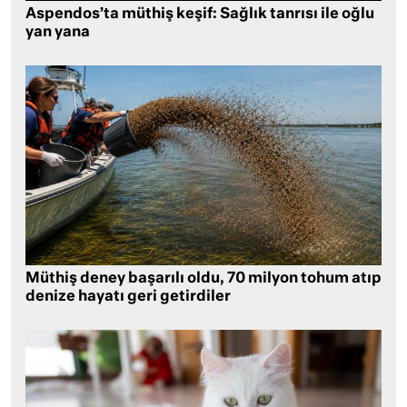
Aspendos’ta müthiş keşif: Sağlık tanrısı ile oğlu
yan yana
Müthiş deney başarılı oldu, 70 milyon tohum atıp
denize hayatı geri getirdiler