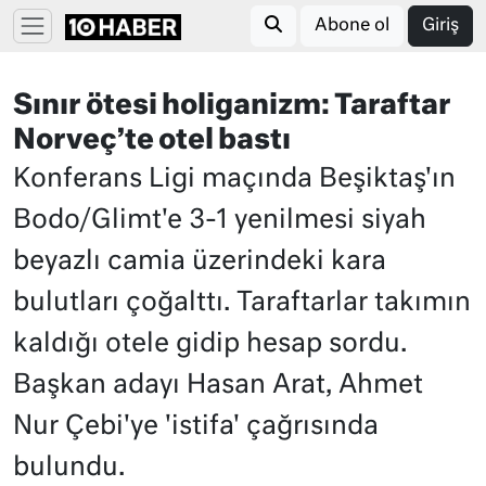
Abone ol
Giriş
Sınır ötesi holiganizm: Taraftar
Norveç’te otel bastı
Konferans Ligi maçında Beşiktaş'ın
Bodo/Glimt'e 3-1 yenilmesi siyah
beyazlı camia üzerindeki kara
bulutları çoğalttı. Taraftarlar takımın
kaldığı otele gidip hesap sordu.
Başkan adayı Hasan Arat, Ahmet
Nur Çebi'ye 'istifa' çağrısında
bulundu.