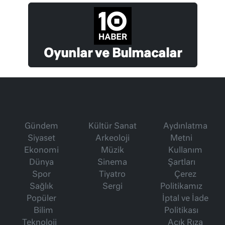
Oyunlar ve Bulmacalar
Gündem
Kültür Sanat
Aydınlatma
Siyaset
Arkeoloji
Metni
Ekonomi
Müzik
Kullanım
Dünya
Sinema
Şartları
Spor
Tiyatro
Çerez
Sağlık
Sergi
Politikamız
Popüler
İptal ve İade
Bilim
Politikası
Teknoloji
Açık Rıza