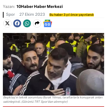
Yazan:
10Haber Haber Merkezi
Spor
27 Ekim 2023
Bu haber 3 yıl önce yayınlandı
Beşiktaş'ın teknik sorumlusu Burak Yılmaz, taraftarlarla konuşarak onları
sakinleştirdi. (Görüntü TRT Spor'dan alınmıştır)