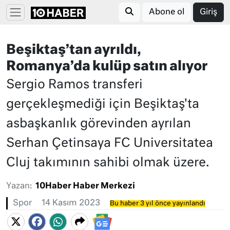
Abone ol
Giriş
Beşiktaş’tan ayrıldı,
Romanya’da kulüp satın alıyor
Sergio Ramos transferi
gerçekleşmediği için Beşiktaş'ta
asbaşkanlık görevinden ayrılan
Serhan Çetinsaya FC Universitatea
Cluj takımının sahibi olmak üzere.
Yazan:
10Haber Haber Merkezi
Spor
14 Kasım 2023
Bu haber 3 yıl önce yayınlandı