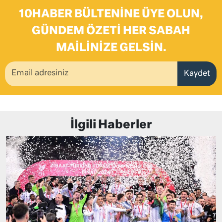
10HABER BÜLTENINE ÜYE OLUN,
GÜNDEM ÖZETI HER SABAH
MAILINIZE GELSIN.
Kaydet
İlgili Haberler