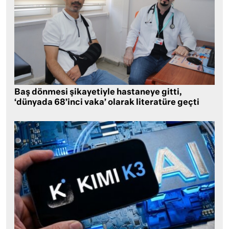
Baş dönmesi şikayetiyle hastaneye gitti,
‘dünyada 68’inci vaka’ olarak literatüre geçti