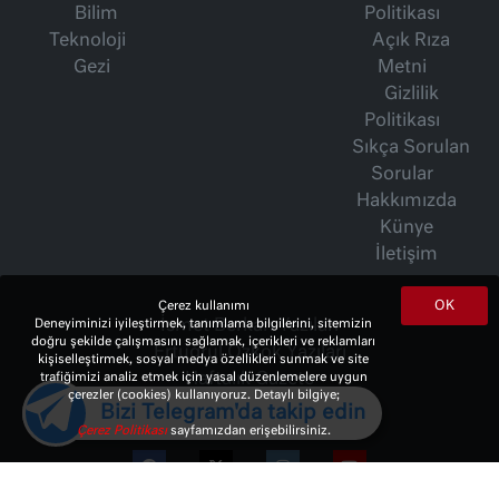
Bilim
Politikası
Teknoloji
Açık Rıza
Gezi
Metni
Gizlilik
Politikası
Sıkça Sorulan
Sorular
Hakkımızda
Künye
İletişim
OK
Çerez kullanımı
İsmet Berkan Yazıları
Deneyiminizi iyileştirmek, tanımlama bilgilerini, sitemizin
doğru şekilde çalışmasını sağlamak, içerikleri ve reklamları
Ertuğrul Özkök Yazıları
kişiselleştirmek, sosyal medya özellikleri sunmak ve site
Haftalık Gazete
trafiğimizi analiz etmek için yasal düzenlemelere uygun
çerezler (cookies) kullanıyoruz. Detaylı bilgiye;
Bizi Telegram'da takip edin
Çerez Politikası
sayfamızdan erişebilirsiniz.