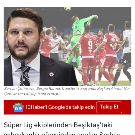
Serhan Çetinsaya, Sergio Ramos transferi konusunda Başkan Ahmet Nur
Çebi ile ters düşüp istifa etmişti.
Takip Et
10Haber'i Google'da takip edin
Süper Lig ekiplerinden Beşiktaş’taki