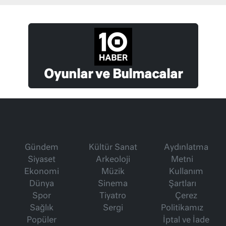
Oyunlar ve Bulmacalar
Gündem
Kültür Sanat
Aydınlatma
Siyaset
Arkeoloji
Metni
Ekonomi
Müzik
Kullanım
Dünya
Sinema
Şartları
Spor
Tiyatro
Çerez
Sağlık
Sergi
Politikamız
Popüler
İptal ve İade