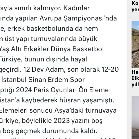
Kor
yla sınırlı kalmıyor. Kadınlar
yer
ında yapılan Avrupa Şampiyonası’nda
e, erkek basketbolunda da hem
m üst yapı turnuvalarında büyük
Yaş Altı Erkekler Dünya Basketbol
Türkiye, bunun dışında hayal
z geçirdi. 12 Dev Adam, son olarak 12-20
Hat
ülk
a İstanbul Sinan Erdem Spor
yıl
aptığı 2024 Paris Oyunları Ön Eleme
tistan’a kaybederek hüsran yaşamıştı.
lemeleri sonucu Asya’daki turnuvaya
rkiye, böylelikle 2023 yazını boş
da boş geçmek durumunda kaldı.