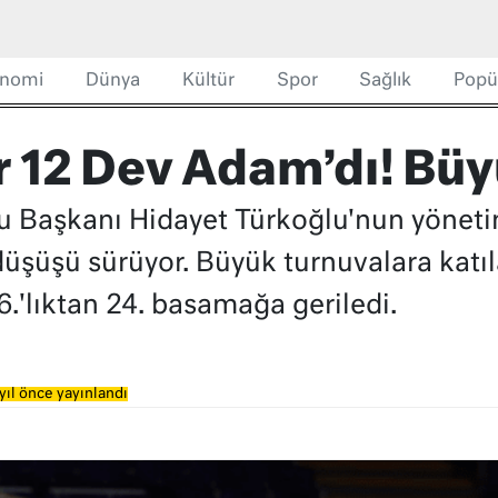
nomi
Dünya
Kültür
Spor
Sağlık
Popü
r 12 Dev Adam’dı! Bü
 Başkanı Hidayet Türkoğlu'nun yönetim
düşüşü sürüyor. Büyük turnuvalara kat
.'lıktan 24. basamağa geriledi.
yıl önce yayınlandı