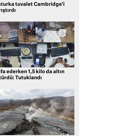
aturka tuvalet Cambridge’i
ıştırdı
ifa ederken 1,5 kilo da altın
türdü: Tutuklandı