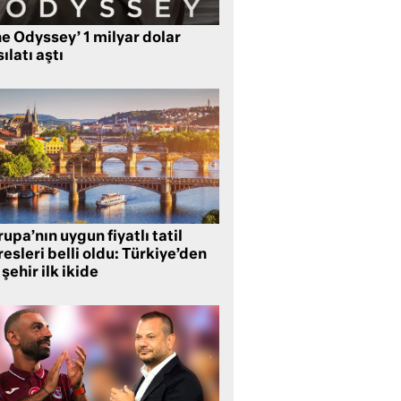
e Odyssey’ 1 milyar dolar
ılatı aştı
upa’nın uygun fiyatlı tatil
esleri belli oldu: Türkiye’den
 şehir ilk ikide