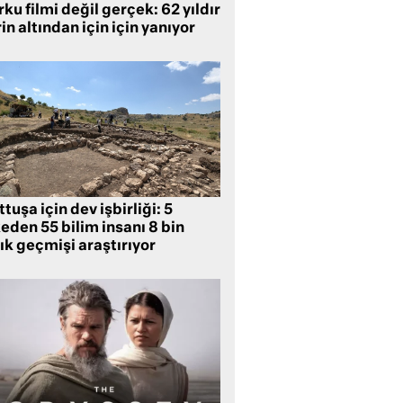
ku filmi değil gerçek: 62 yıldır
in altından için için yanıyor
tuşa için dev işbirliği: 5
eden 55 bilim insanı 8 bin
lık geçmişi araştırıyor