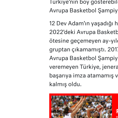
Türkiye’nin boy gösterebi
Avrupa Basketbol Şampiy
12 Dev Adam’ın yaşadığı hü
2022’deki Avrupa Basketb
ötesine geçemeyen ay-yıl
gruptan çıkamamıştı. 2017’
Avrupa Basketbol Şampiyo
veremeyen Türkiye, jener
başarıya imza atamamış ve
kalmış oldu.