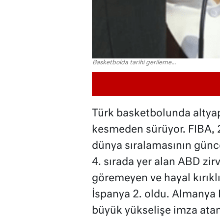
Basketbolda tarihi gerileme...
Türk basketbolunda altyap
kesmeden sürüyor. FIBA, 
dünya sıralamasının günce
4. sırada yer alan ABD zir
göremeyen ve hayal kırık
İspanya 2. oldu. Almanya 
büyük yükselişe imza atan 