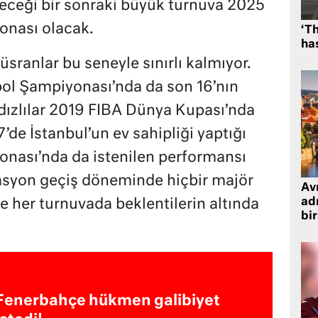
leceği bir sonraki büyük turnuva 2025
onası olacak.
‘Th
has
sranlar bu seneyle sınırlı kalmıyor.
ol Şampiyonası’nda da son 16’nın
dızlılar 2019 FIBA Dünya Kupası’nda
de İstanbul’un ev sahipliği yaptığı
nası’nda da istenilen performansı
asyon geçiş döneminde hiçbir majör
Avr
adr
 her turnuvada beklentilerin altında
bir
Fenerbahçe hükmen galibiyet