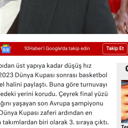
Takip Et
10Haber'i Google'da takip edin
ıdan üst yapıya kadar düşüş hız
2023 Dünya Kupası sonrası basketbol
l halini paylaştı. Buna göre turnuvayı
vedeki yerini korudu. Çeyrek final yüzü
lığını yaşayan son Avrupa şampiyonu
Dünya Kupası zaferi ardından en
takımlardan biri olarak 3. sıraya çıktı.
Te