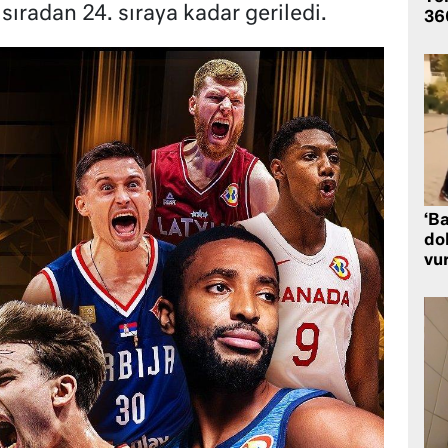
sıradan 24. sıraya kadar geriledi.
360
‘Ba
dol
vu