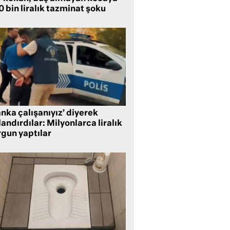
 bin liralık tazminat şoku
nka çalışanıyız’ diyerek
andırdılar: Milyonlarca liralık
rgun yaptılar