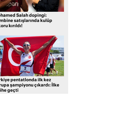
hamed Salah dopingi:
mbine satışlarında kulüp
oru kırıldı!
rkiye pentatlonda ilk kez
rupa şampiyonu çıkardı: İlke
ihe geçti