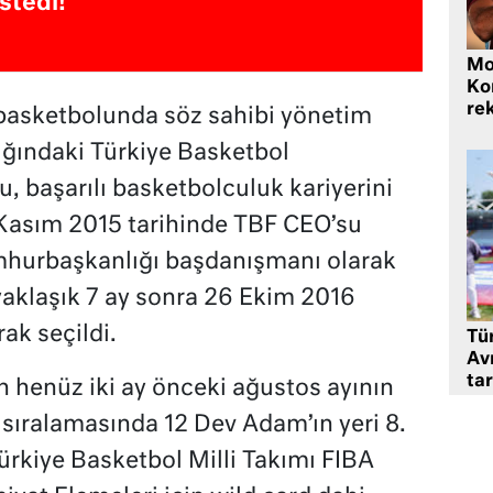
istedi!
Mo
Ko
rek
basketbolunda söz sahibi yönetim
ığındaki Türkiye Basketbol
, başarılı basketbolculuk kariyerini
 Kasım 2015 tarihinde TBF CEO’su
mhurbaşkanlığı başdanışmanı olarak
aklaşık 7 ay sonra 26 Ekim 2016
ak seçildi.
Tü
Av
tar
 henüz iki ay önceki ağustos ayının
sıralamasında 12 Dev Adam’ın yeri 8.
ürkiye Basketbol Milli Takımı FIBA