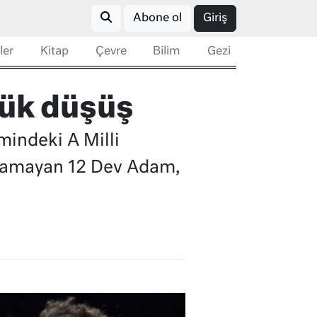
Abone ol
Giriş
ler
Kitap
Çevre
Bilim
Gezi
yük düşüş
indeki A Milli
ılamayan 12 Dev Adam,