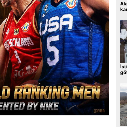
Al
kar
İst
gö