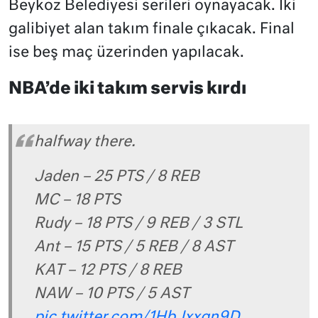
Beykoz Belediyesi serileri oynayacak. İki
galibiyet alan takım finale çıkacak. Final
ise beş maç üzerinden yapılacak.
NBA’de iki takım servis kırdı
halfway there.
Jaden – 25 PTS / 8 REB
MC – 18 PTS
Rudy – 18 PTS / 9 REB / 3 STL
Ant – 15 PTS / 5 REB / 8 AST
KAT – 12 PTS / 8 REB
NAW – 10 PTS / 5 AST
pic.twitter.com/1HbJxxgn9D