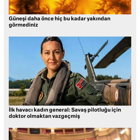
Güneşi daha önce hiç bu kadar yakından
görmediniz
İlk havacı kadın general: Savaş pilotluğu için
doktor olmaktan vazgeçmiş