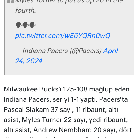
Myles Turner to put us up 20 in the
fourth.
🗣️🗣️🗣️
pic.twitter.com/wE6YQRn0wQ
— Indiana Pacers (@Pacers)
April
24, 2024
Milwaukee Bucks’ı 125-108 mağlup eden
Indiana Pacers, seriyi 1-1 yaptı. Pacers’ta
Pascal Siakam 37 sayı, 11 ribaunt, altı
asist, Myles Turner 22 sayı, yedi ribaunt,
altı asist, Andrew Nembhard 20 sayı, dört