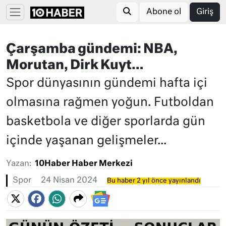
Abone ol
Giriş
Çarşamba gündemi: NBA,
Morutan, Dirk Kuyt…
Spor dünyasının gündemi hafta içi
olmasına rağmen yoğun. Futboldan
basketbola ve diğer sporlarda gün
içinde yaşanan gelişmeler...
Yazan:
10Haber Haber Merkezi
Spor
24 Nisan 2024
Bu haber 2 yıl önce yayınlandı