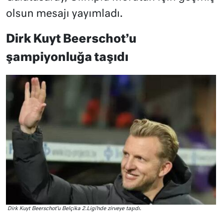
olsun mesajı yayımladı.
Dirk Kuyt Beerschot’u
şampiyonluğa taşıdı
Dirk Kuyt Beerschot’u Belçika 2.Ligi’nde zirveye taşıdı.