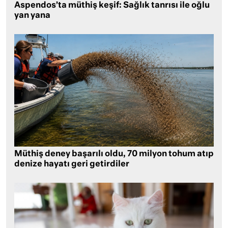
Aspendos’ta müthiş keşif: Sağlık tanrısı ile oğlu
yan yana
Müthiş deney başarılı oldu, 70 milyon tohum atıp
denize hayatı geri getirdiler