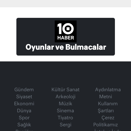
Oyunlar ve Bulmacalar
Gündem
Kültür Sanat
Aydınlatma
Siyaset
Arkeoloji
Metni
Ekonomi
Müzik
Kullanım
Dünya
Sinema
Şartları
Spor
Tiyatro
Çerez
Sağlık
Sergi
Politikamız