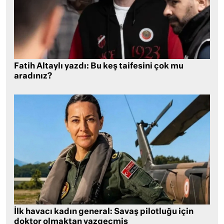
Fatih Altaylı yazdı: Bu keş taifesini çok mu
aradınız?
İlk havacı kadın general: Savaş pilotluğu için
doktor olmaktan vazgeçmiş