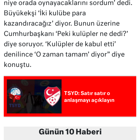
niye orada oynayacaklarını sordum’ dedi.
Büyükekşi ‘İki kulübe para
kazandıracağız’ diyor. Bunun üzerine
Cumhurbaşkanı ‘Peki kulüpler ne dedi?’
diye soruyor. ‘Kulüpler de kabul etti’
denilince ‘O zaman tamam’ diyor” diye
konuştu.
TSYD: Satır satır o
anlaşmayı açıklayın
Günün 10 Haberi