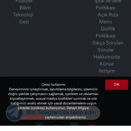
Popüler
İptal ve İade
Bilim
Politikası
Teknoloji
Açık Rıza
Gezi
Metni
Gizlilik
Politikası
Sıkça Sorulan
Sorular
Hakkımızda
Künye
İletişim
OK
Çerez kullanımı
İsmet Berkan Yazıları
Deneyiminizi iyileştirmek, tanımlama bilgilerini, sitemizin
doğru şekilde çalışmasını sağlamak, içerikleri ve reklamları
Ertuğrul Özkök Yazıları
kişiselleştirmek, sosyal medya özellikleri sunmak ve site
Haftalık Gazete
trafiğimizi analiz etmek için yasal düzenlemelere uygun
çerezler (cookies) kullanıyoruz. Detaylı bilgiye;
Bizi Telegram'da takip edin
Çerez Politikası
sayfamızdan erişebilirsiniz.