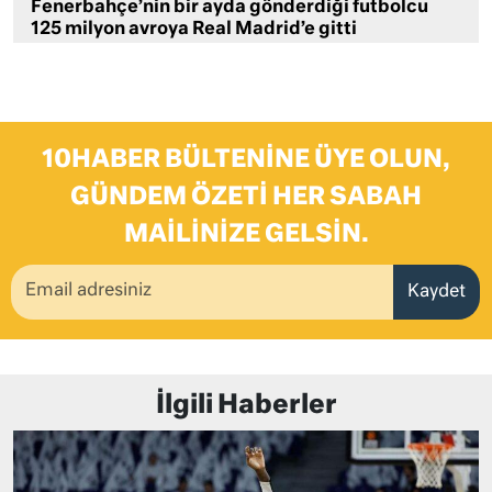
Fenerbahçe’nin bir ayda gönderdiği futbolcu
125 milyon avroya Real Madrid’e gitti
10HABER BÜLTENINE ÜYE OLUN,
GÜNDEM ÖZETI HER SABAH
MAILINIZE GELSIN.
Kaydet
İlgili Haberler