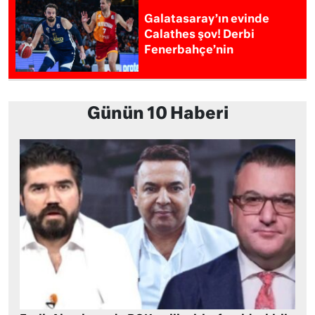
Galatasaray’ın evinde
Calathes şov! Derbi
Fenerbahçe’nin
Günün 10 Haberi