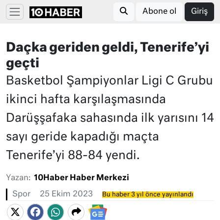
Abone ol
Giriş
Daçka geriden geldi, Tenerife’yi
geçti
Basketbol Şampiyonlar Ligi C Grubu
ikinci hafta karşılaşmasında
Darüşşafaka sahasında ilk yarısını 14
sayı geride kapadığı maçta
Tenerife’yi 88-84 yendi.
Yazan:
10Haber Haber Merkezi
Spor
25 Ekim 2023
Bu haber 3 yıl önce yayınlandı