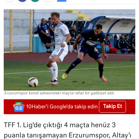
Erzurumspor kendi sahasındaki maçta rahat bir galibiyet aldı.
Takip Et
10Haber'i Google'da takip edin
TFF 1. Lig’de çıktığı 4 maçta henüz 3
puanla tanışamayan Erzurumspor, Altay’ı