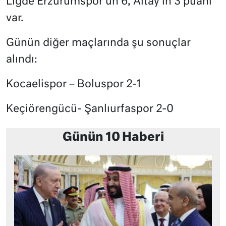
Ligde Erzurumspor’un 6, Altay’ın 3 puanı
var.
Günün diğer maçlarında şu sonuçlar
alındı:
Kocaelispor – Boluspor 2-1
Keçiörengücü- Şanlıurfaspor 2-0
Günün 10 Haberi