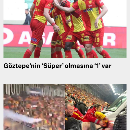
Göztepe’nin ‘Süper’ olmasına ‘1’ var