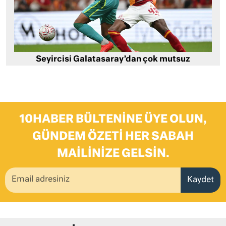
Seyircisi Galatasaray’dan çok mutsuz
10HABER BÜLTENINE ÜYE OLUN,
GÜNDEM ÖZETI HER SABAH
MAILINIZE GELSIN.
Kaydet