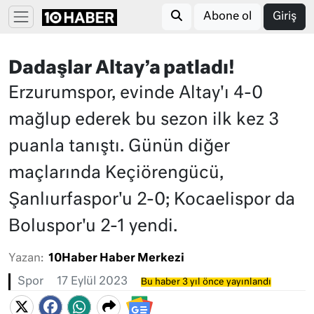
Abone ol
Giriş
Dadaşlar Altay’a patladı!
Erzurumspor, evinde Altay'ı 4-0
mağlup ederek bu sezon ilk kez 3
puanla tanıştı. Günün diğer
maçlarında Keçiörengücü,
Şanlıurfaspor'u 2-0; Kocaelispor da
Boluspor'u 2-1 yendi.
Yazan:
10Haber Haber Merkezi
Spor
17 Eylül 2023
Bu haber 3 yıl önce yayınlandı