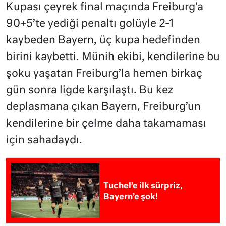
Kupası çeyrek final maçında Freiburg’a
90+5’te yediği penaltı golüyle 2-1
kaybeden Bayern, üç kupa hedefinden
birini kaybetti. Münih ekibi, kendilerine bu
şoku yaşatan Freiburg’la hemen birkaç
gün sonra ligde karşılaştı. Bu kez
deplasmana çıkan Bayern, Freiburg’un
kendilerine bir çelme daha takamaması
için sahadaydı.
Tuchel’e ilk sürpriz,
Bayern’e şok!