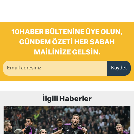
10HABER BÜLTENINE ÜYE OLUN,
GÜNDEM ÖZETI HER SABAH
MAILINIZE GELSIN.
Kaydet
İlgili Haberler