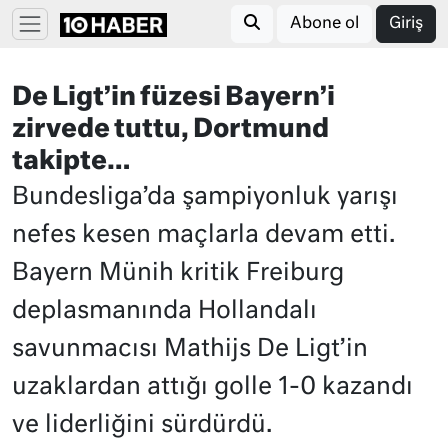
Abone ol
Giriş
De Ligt’in füzesi Bayern’i
zirvede tuttu, Dortmund
takipte…
Bundesliga’da şampiyonluk yarışı
nefes kesen maçlarla devam etti.
Bayern Münih kritik Freiburg
deplasmanında Hollandalı
savunmacısı Mathijs De Ligt’in
uzaklardan attığı golle 1-0 kazandı
ve liderliğini sürdürdü.