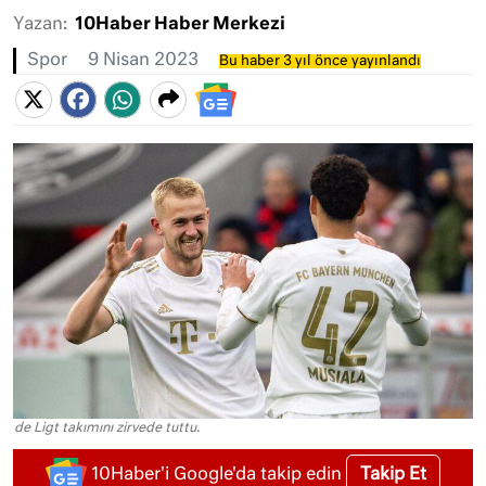
Yazan:
10Haber Haber Merkezi
Spor
9 Nisan 2023
Bu haber 3 yıl önce yayınlandı
de Ligt takımını zirvede tuttu.
Takip Et
10Haber'i Google'da takip edin