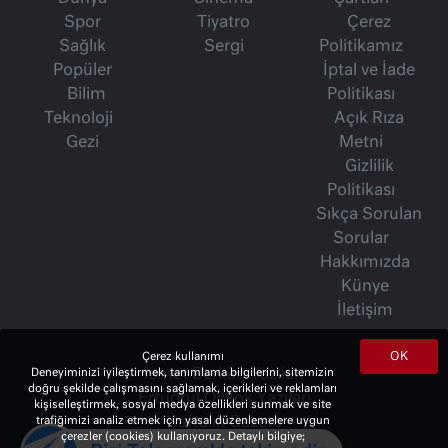
Spor
Tiyatro
Çerez
Sağlık
Sergi
Politikamız
Popüler
İptal ve İade
Bilim
Politikası
Teknoloji
Açık Rıza
Gezi
Metni
Gizlilik
Politikası
Sıkça Sorulan
Sorular
Hakkımızda
Künye
İletişim
OK
Çerez kullanımı
İsmet Berkan Yazıları
Deneyiminizi iyileştirmek, tanımlama bilgilerini, sitemizin
doğru şekilde çalışmasını sağlamak, içerikleri ve reklamları
Ertuğrul Özkök Yazıları
kişiselleştirmek, sosyal medya özellikleri sunmak ve site
Haftalık Gazete
trafiğimizi analiz etmek için yasal düzenlemelere uygun
çerezler (cookies) kullanıyoruz. Detaylı bilgiye;