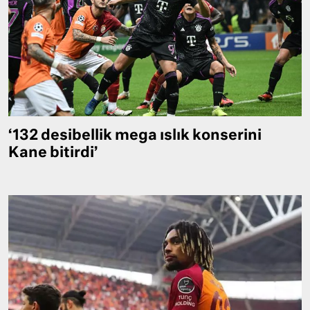
‘132 desibellik mega ıslık konserini
Kane bitirdi’