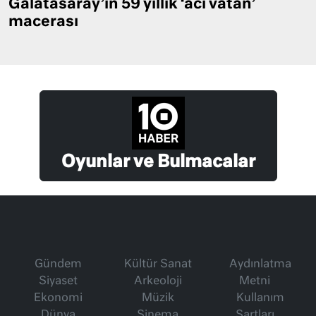
Galatasaray’ın 59 yıllık ‘acı vatan’
macerası
Oyunlar ve Bulmacalar
Gündem
Kültür Sanat
Aydınlatma
Siyaset
Arkeoloji
Metni
Ekonomi
Müzik
Kullanım
Dünya
Sinema
Şartları