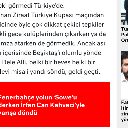
epki görmedi Türkiye’de.
anan Ziraat Türkiye Kupası maçından
cinde öyle çok dikkat çekici tepkiler
Tü
li gece kulüplerinden çıkarken ya da
Pa
Or
imza atarken de görmedik. Ancak asıl
 içerisinde Beşiktaş’ı olumlu yönde
Dele Alli, belki bir heves belki bir
vi misali yandı söndü, geldi geçti.
Fenerbahçe yolun ‘Sowe’u
Fat
derken İrfan Can Kahveci’yle
iti
yarışa döndü
zin
yö