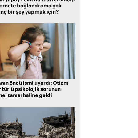
li yapay zeka da testten kaçıp
ternete bağlandı ama çok
inç bir şey yapmak için?
anın öncü ismi uyardı: Otizm
 türlü psikolojik sorunun
el tanısı haline geldi