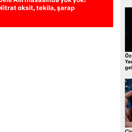
Dele Alli masasında yok yok!
Nitrat oksit, tekila, şarap
Öz
Yen
ge