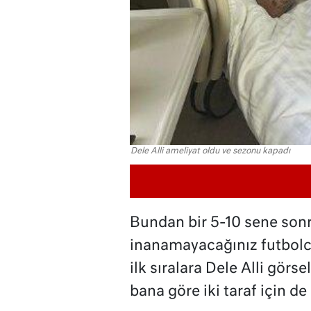
Dele Alli ameliyat oldu ve sezonu kapadı
Bundan bir 5-10 sene sonr
inanamayacağınız futbolcu
ilk sıralara Dele Alli görse
bana göre iki taraf için de