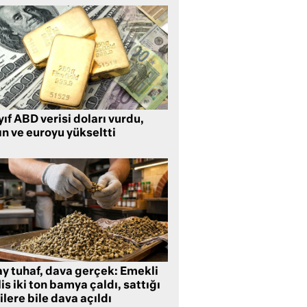
ıf ABD verisi doları vurdu,
ın ve euroyu yükseltti
ay tuhaf, dava gerçek: Emekli
is iki ton bamya çaldı, sattığı
ilere bile dava açıldı