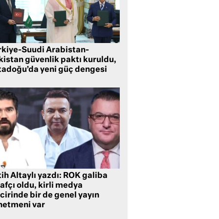
rkiye-Suudi Arabistan-
kistan güvenlik paktı kuruldu,
tadoğu’da yeni güç dengesi
ih Altaylı yazdı: ROK galiba
rafçı oldu, kirli medya
cirinde bir de genel yayın
netmeni var