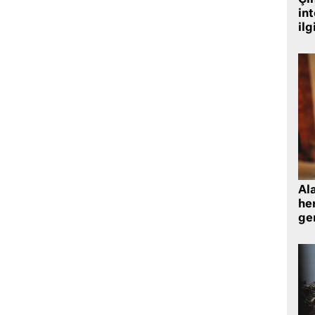
Çin
in
ilg
Al
her
gen