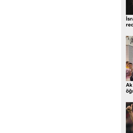
İsr
re
Ak 
öğr