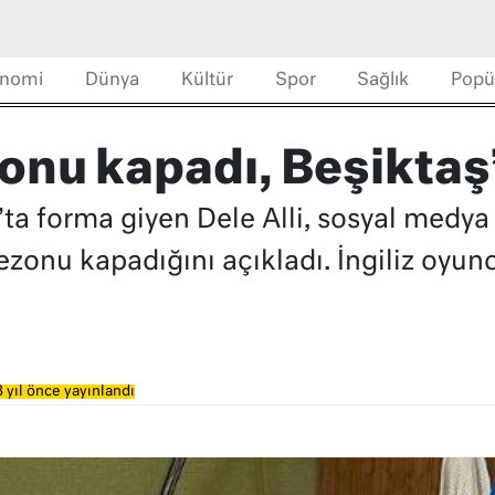
nomi
Dünya
Kültür
Spor
Sağlık
Popü
zonu kapadı, Beşiktaş’
ş’ta forma giyen Dele Alli, sosyal medy
onu kapadığını açıkladı. İngiliz oyunc
 yıl önce yayınlandı