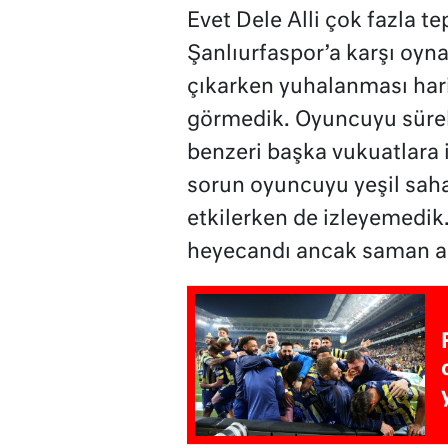
Evet Dele Alli çok fazla t
Şanlıurfaspor’a karşı oyn
çıkarken yuhalanması hari
görmedik. Oyuncuyu sürek
benzeri başka vukuatlara 
sorun oyuncuyu yeşil saha
etkilerken de izleyemedik. 
heyecandı ancak saman ale