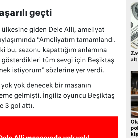
aşarılı geçti
 ülkesine giden Dele Alli, ameliyat
paylaşımında “Ameliyatım tamamlandı.
k ki bu, sezonu kapattığım anlamına
Zay
gösterdikleri tüm sevgi için Beşiktaş
alt
mek istiyorum” sözlerine yer verdi.
de yok yok denecek bir masanın
eme gelmişti. İngiliz oyuncu Beşiktaş
 3 gol attı.
Ol
pol
kiş