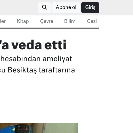
Abone ol
Giriş
ler
Kitap
Çevre
Bilim
Gezi
a veda etti
a hesabından ameliyat
u Beşiktaş taraftarına