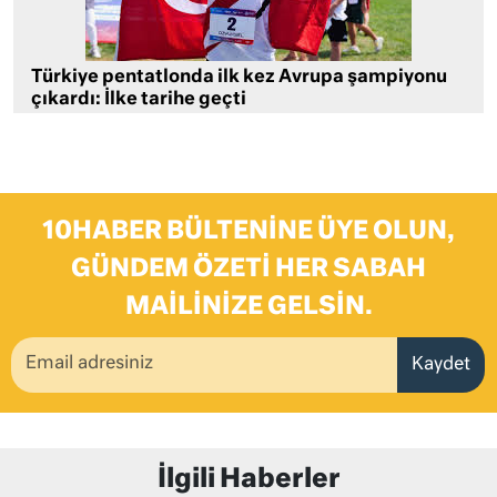
Türkiye pentatlonda ilk kez Avrupa şampiyonu
çıkardı: İlke tarihe geçti
10HABER BÜLTENINE ÜYE OLUN,
GÜNDEM ÖZETI HER SABAH
MAILINIZE GELSIN.
Kaydet
İlgili Haberler