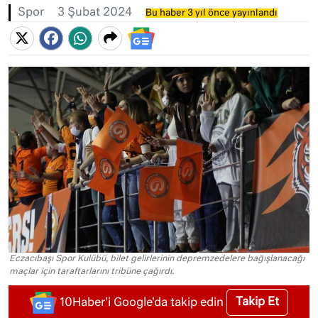
Spor
3 Şubat 2024
Bu haber 3 yıl önce yayınlandı
Eczacıbaşı Spor Kulübü, bilet gelirlerinin depremzedelere bağışlanacağı
maçlar için taraftarlarını tribüne çağırdı.
Takip Et
10Haber'i Google'da takip edin