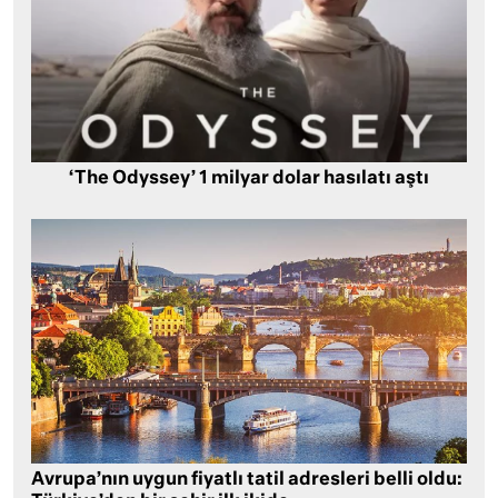
‘The Odyssey’ 1 milyar dolar hasılatı aştı
Avrupa’nın uygun fiyatlı tatil adresleri belli oldu: