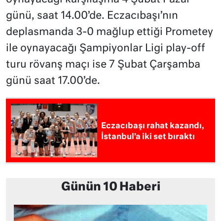
günü, saat 14.00’de. Eczacıbaşı’nın
deplasmanda 3-0 mağlup ettiği Prometey
ile oynayacağı Şampiyonlar Ligi play-off
turu rövanş maçı ise 7 Şubat Çarşamba
günü saat 17.00’de.
Eczacıbaşı rahat kazandı,
İstanbul’a iki set bıraktı
Günün 10 Haberi