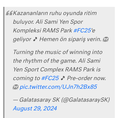
Kazananların ruhu oyunda ritim
buluyor. Ali Sami Yen Spor
Kompleksi RAMS Park
#FC25
‘e
geliyor 🎵 Hemen ön sipariş verin. 🦁
Turning the music of winning into
the rhythm of the game. Ali Sami
Yen Sport Complex RAMS Park is
coming to
#FC25
🎵 Pre-order now.
🦁
pic.twitter.com/UJn7h2Bx85
— Galatasaray SK (@GalatasaraySK)
August 29, 2024