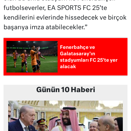
futbolseverler, EA SPORTS FC 25’te
kendilerini evlerinde hissedecek ve birçok
başarıya imza atabilecekler.”
Fenerbahçe ve
Galatasaray’ın
stadyumları FC 25’te yer
alacak
Günün 10 Haberi