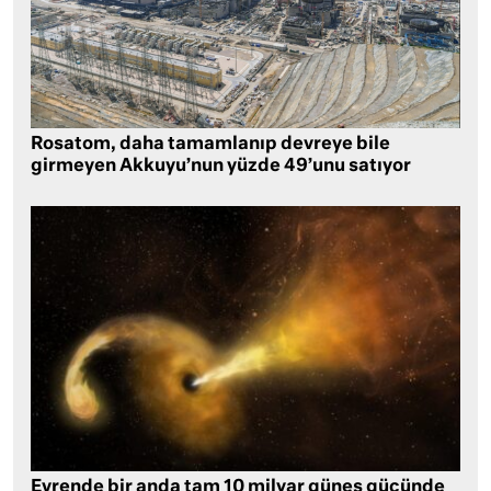
Rosatom, daha tamamlanıp devreye bile
girmeyen Akkuyu’nun yüzde 49’unu satıyor
Evrende bir anda tam 10 milyar güneş gücünde