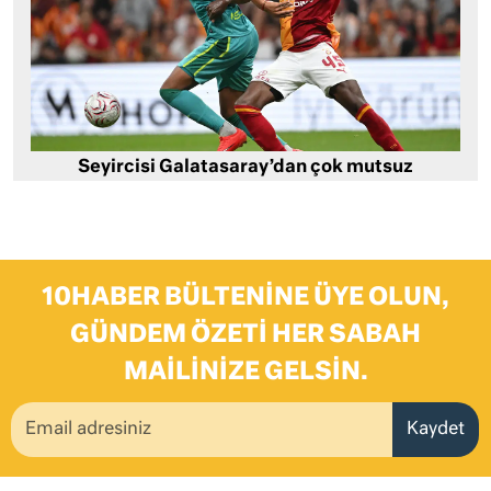
Seyircisi Galatasaray’dan çok mutsuz
10HABER BÜLTENINE ÜYE OLUN,
GÜNDEM ÖZETI HER SABAH
MAILINIZE GELSIN.
Kaydet