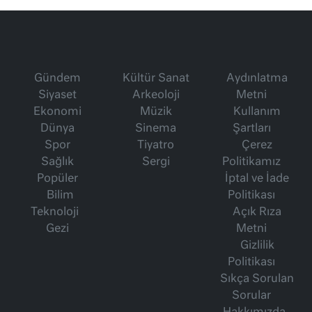
Gündem
Kültür Sanat
Aydınlatma
Siyaset
Arkeoloji
Metni
Ekonomi
Müzik
Kullanım
Dünya
Sinema
Şartları
Spor
Tiyatro
Çerez
Sağlık
Sergi
Politikamız
Popüler
İptal ve İade
Bilim
Politikası
Teknoloji
Açık Rıza
Gezi
Metni
Gizlilik
Politikası
Sıkça Sorulan
Sorular