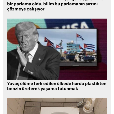
bir parlama oldu, bilim bu parlamanın sırrını
çözmeye çalışıyor
Yavaş ölüme terk edilen ülkede hurda plastikten
benzin üreterek yaşama tutunmak