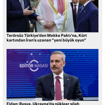
Terörsüz Türkiye’den Mekke Paktı’na, Kürt
kartından İran’a uzanan “yeni büyük oyun”
Fidan: Rusya, Ukrayna’da nükleer silah