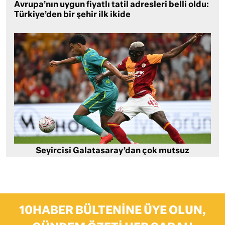
Avrupa’nın uygun fiyatlı tatil adresleri belli oldu:
Türkiye’den bir şehir ilk ikide
Seyircisi Galatasaray’dan çok mutsuz
10HABER BÜLTENINE ÜYE OLUN,