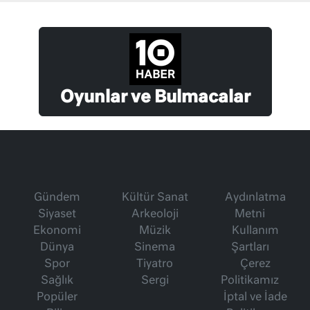
Oyunlar ve Bulmacalar
Gündem
Kültür Sanat
Aydınlatma
Siyaset
Arkeoloji
Metni
Ekonomi
Müzik
Kullanım
Dünya
Sinema
Şartları
Spor
Tiyatro
Çerez
Sağlık
Sergi
Politikamız
Popüler
İptal ve İade