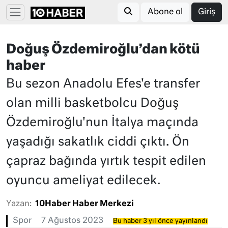
Abone ol
Giriş
Doğuş Özdemiroğlu’dan kötü
haber
Bu sezon Anadolu Efes'e transfer
olan milli basketbolcu Doğuş
Özdemiroğlu'nun İtalya maçında
yaşadığı sakatlık ciddi çıktı. Ön
çapraz bağında yırtık tespit edilen
oyuncu ameliyat edilecek.
Yazan:
10Haber Haber Merkezi
Spor
7 Ağustos 2023
Bu haber 3 yıl önce yayınlandı