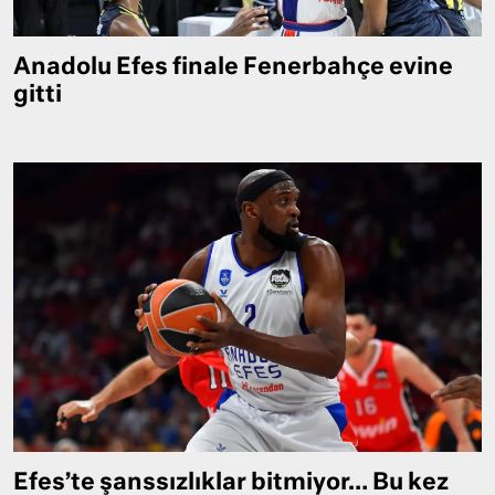
Anadolu Efes finale Fenerbahçe evine
gitti
Efes’te şanssızlıklar bitmiyor… Bu kez