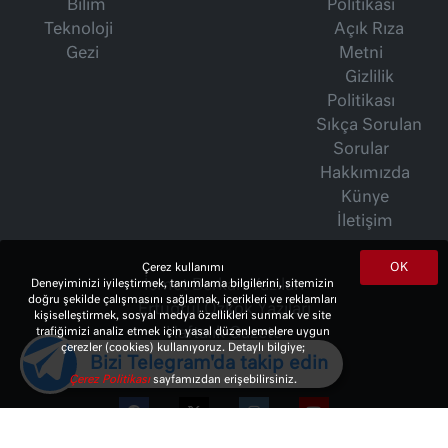
Bilim
Politikası
Teknoloji
Açık Rıza
Gezi
Metni
Gizlilik
Politikası
Sıkça Sorulan
Sorular
Hakkımızda
Künye
İletişim
OK
Çerez kullanımı
Deneyiminizi iyileştirmek, tanımlama bilgilerini, sitemizin
İsmet Berkan Yazıları
doğru şekilde çalışmasını sağlamak, içerikleri ve reklamları
Ertuğrul Özkök Yazıları
kişiselleştirmek, sosyal medya özellikleri sunmak ve site
trafiğimizi analiz etmek için yasal düzenlemelere uygun
Haftalık Gazete
çerezler (cookies) kullanıyoruz. Detaylı bilgiye;
Bizi Telegram'da takip edin
Çerez Politikası
sayfamızdan erişebilirsiniz.