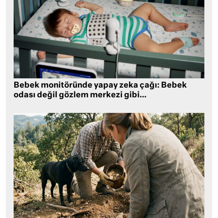
Bebek monitöründe yapay zeka çağı: Bebek
odası değil gözlem merkezi gibi…