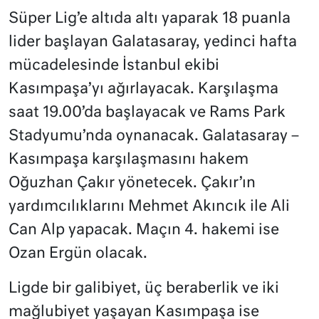
Süper Lig’e altıda altı yaparak 18 puanla
lider başlayan Galatasaray, yedinci hafta
mücadelesinde İstanbul ekibi
Kasımpaşa’yı ağırlayacak. Karşılaşma
saat 19.00’da başlayacak ve Rams Park
Stadyumu’nda oynanacak. Galatasaray –
Kasımpaşa karşılaşmasını hakem
Oğuzhan Çakır yönetecek. Çakır’ın
yardımcılıklarını Mehmet Akıncık ile Ali
Can Alp yapacak. Maçın 4. hakemi ise
Ozan Ergün olacak.
Ligde bir galibiyet, üç beraberlik ve iki
mağlubiyet yaşayan Kasımpaşa ise