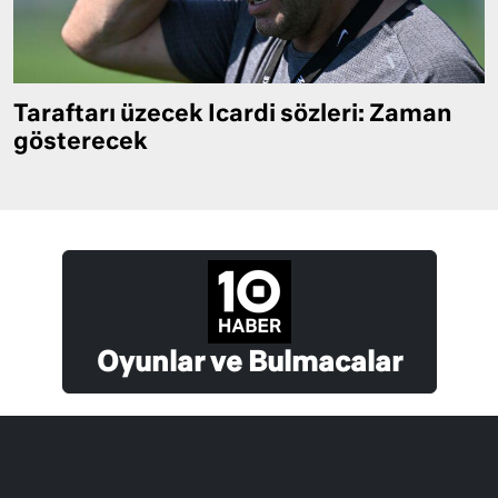
Taraftarı üzecek Icardi sözleri: Zaman
gösterecek
Oyunlar ve Bulmacalar