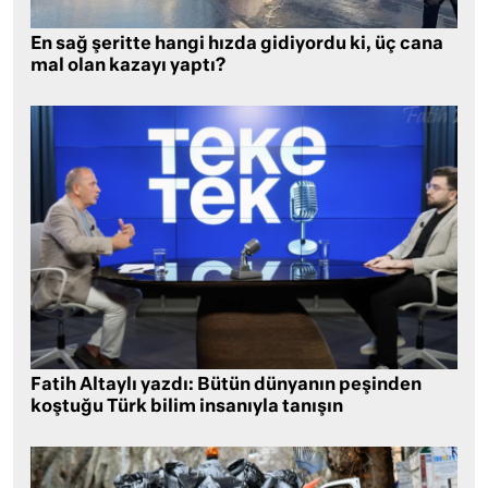
En sağ şeritte hangi hızda gidiyordu ki, üç cana
mal olan kazayı yaptı?
Fatih Altaylı yazdı: Bütün dünyanın peşinden
koştuğu Türk bilim insanıyla tanışın