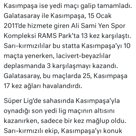
Kasımpaşa ise yedi maçı galip tamamladı.
Galatasaray ile Kasımpaşa, 15 Ocak
2011’de hizmete giren Ali Sami Yen Spor
Kompleksi RAMS Park’ta 13 kez karşılaştı.
Sarı-kırmızılılar bu statta Kasımpaşa’yı 10
maçta yenerken, lacivert-beyazlılar
deplasmanda 3 karşılaşmayı kazandı.
Galatasaray, bu maçlarda 25, Kasımpaşa
17 kez ağları havalandırdı.
Süper Lig’de sahasında Kasımpaşa’yla
oynadığı son yedi lig maçının altısını
kazanırken, sadece bir kez mağlup oldu.
Sarı-kırmızılı ekip, Kasımpaşa’yı konuk