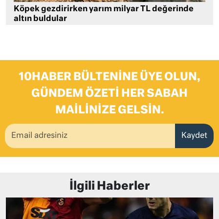
Köpek gezdirirken yarım milyar TL değerinde
altın buldular
10HABER BÜLTENINE ÜYE OLUN,
GÜNDEM ÖZETI HER SABAH
MAILINIZE GELSIN.
Kaydet
İlgili Haberler