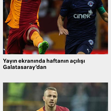
Yayın ekranında haftanın açılışı
Galatasaray’dan