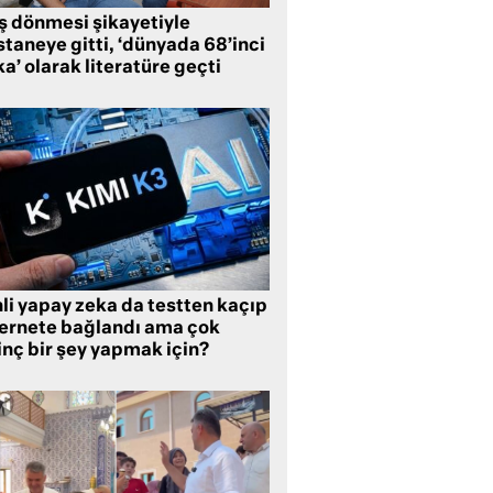
ş dönmesi şikayetiyle
taneye gitti, ‘dünyada 68’inci
a’ olarak literatüre geçti
li yapay zeka da testten kaçıp
ternete bağlandı ama çok
inç bir şey yapmak için?