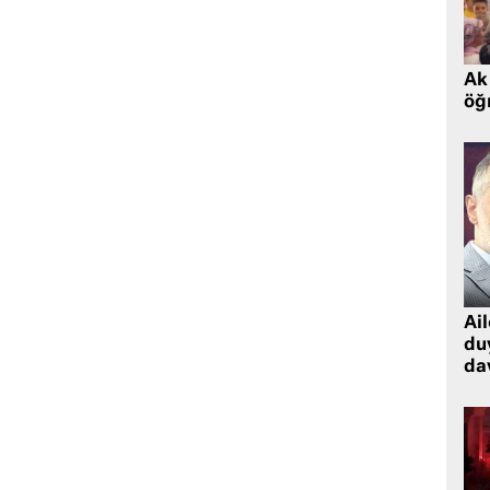
Ak 
öğr
Ai
du
dav