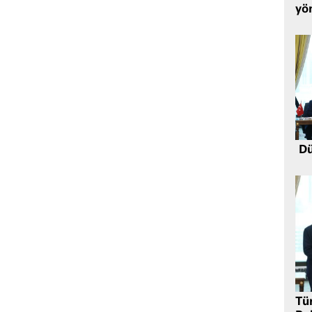
yö
Dü
Tü