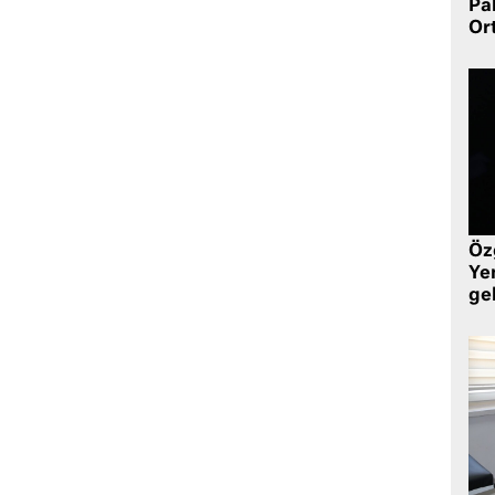
Pa
Or
Öz
Yen
ge