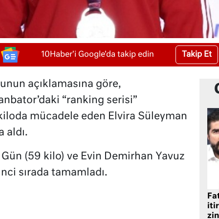
Takip Et
10Haber'i Google'da takip edin
unun açıklamasına göre,
nbator’daki “ranking serisi”
 kiloda mücadele eden Elvira Süleyman
 aldı.
 Gün (59 kilo) ve Evin Demirhan Yavuz
şinci sırada tamamladı.
Fat
iti
zin