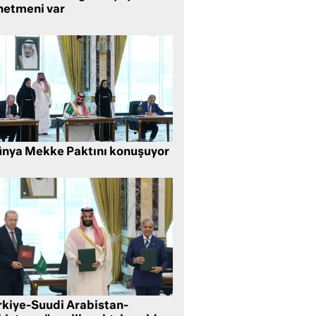
netmeni var
nya Mekke Paktını konuşuyor
rkiye-Suudi Arabistan-