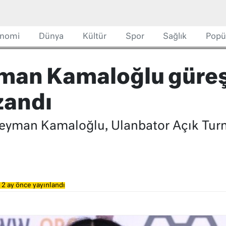
nomi
Dünya
Kültür
Spor
Sağlık
Popü
yman Kamaloğlu güre
zandı
Süleyman Kamaloğlu, Ulanbator Açık Tu
 2 ay önce yayınlandı