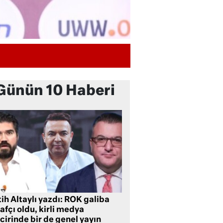
Günün 10 Haberi
ih Altaylı yazdı: ROK galiba
rafçı oldu, kirli medya
cirinde bir de genel yayın