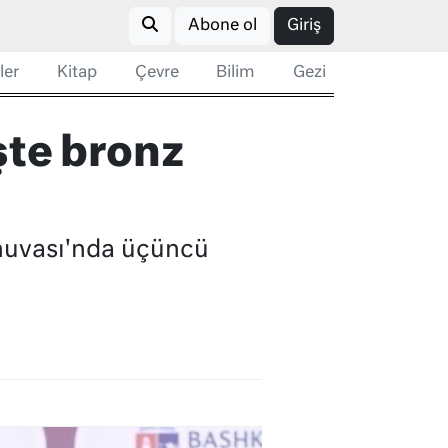
Abone ol
Giriş
ler
Kitap
Çevre
Bilim
Gezi
şte bronz
rnuvası'nda üçüncü