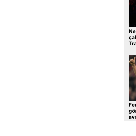
Ne
çal
Tr
Fe
gö
avr