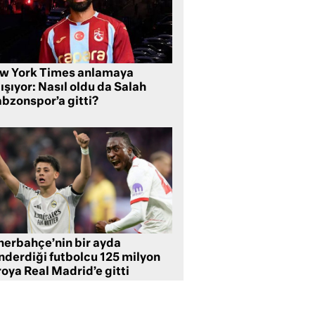
w York Times anlamaya
ışıyor: Nasıl oldu da Salah
abzonspor’a gitti?
nerbahçe’nin bir ayda
nderdiği futbolcu 125 milyon
oya Real Madrid’e gitti