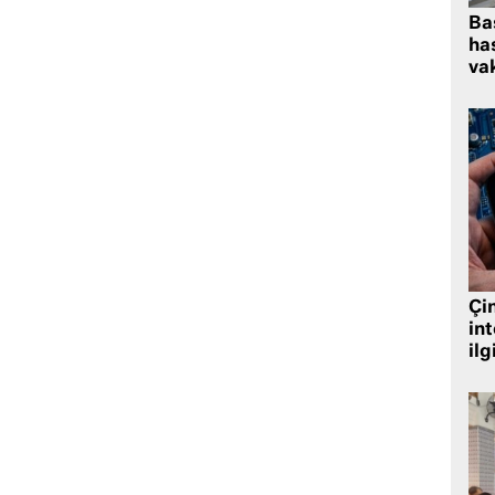
Ba
has
vak
Çin
in
ilg