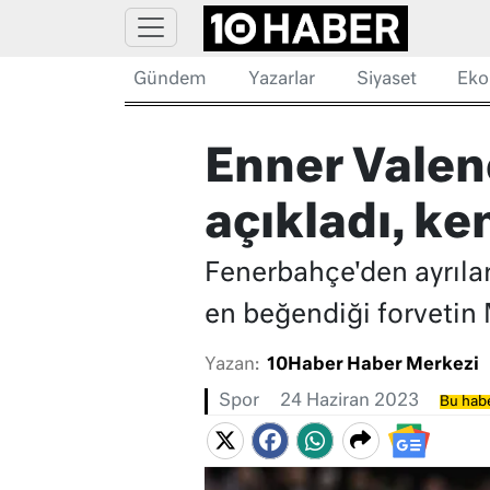
Gündem
Yazarlar
Siyaset
Eko
Enner Valenc
açıkladı, ke
Fenerbahçe'den ayrılar
en beğendiği forvetin
Yazan:
10Haber Haber Merkezi
Spor
24 Haziran 2023
Bu habe