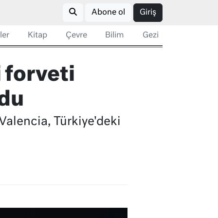
Abone ol
Giriş
ler
Kitap
Çevre
Bilim
Gezi
 forveti
ydu
Valencia, Türkiye'deki