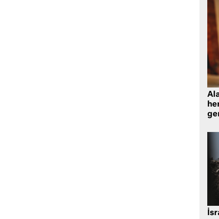
Al
her
gen
İsr