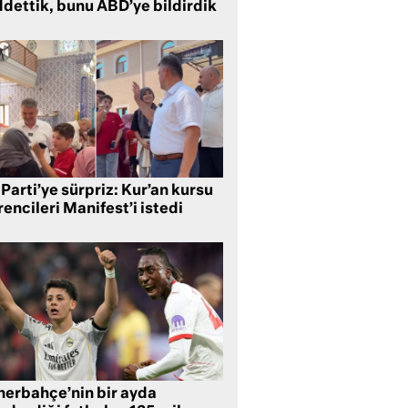
ddettik, bunu ABD’ye bildirdik
Parti’ye sürpriz: Kur’an kursu
encileri Manifest’i istedi
nerbahçe’nin bir ayda