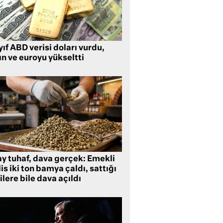
ıf ABD verisi doları vurdu,
ın ve euroyu yükseltti
ay tuhaf, dava gerçek: Emekli
is iki ton bamya çaldı, sattığı
ilere bile dava açıldı