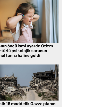
anın öncü ismi uyardı: Otizm
 türlü psikolojik sorunun
el tanısı haline geldi
ail: 15 maddelik Gazze planını