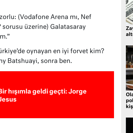
 zorlu: (Vodafone Arena mı, Nef
sorusu üzerine) Galatasaray
Zay
alt
im.”
Türkiye’de oynayan en iyi forvet kim?
hy Batshuayi, sonra ben.
Bir hışımla geldi geçti: Jorge
Ol
Jesus
pol
kiş