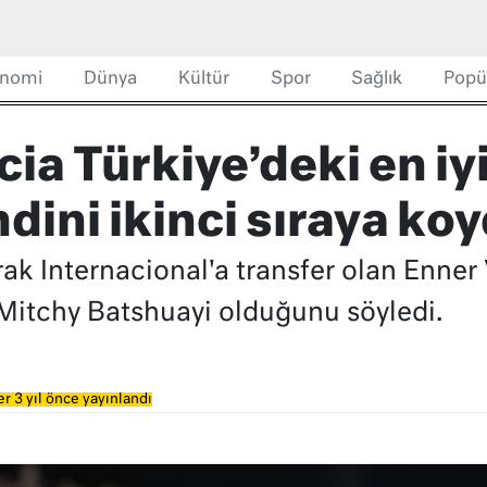
nomi
Dünya
Kültür
Spor
Sağlık
Popü
ia Türkiye’deki en iyi
ndini ikinci sıraya ko
ak Internacional'a transfer olan Enner 
 Mitchy Batshuayi olduğunu söyledi.
r 3 yıl önce yayınlandı