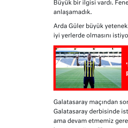
Büyük bir ilgisi vardı. F
anlaşamadık.
Arda Güler büyük yetenek:
iyi yerlerde olmasını istiy
Galatasaray maçından so
Galatasaray derbisinde i
ama devam etmemiz gerek