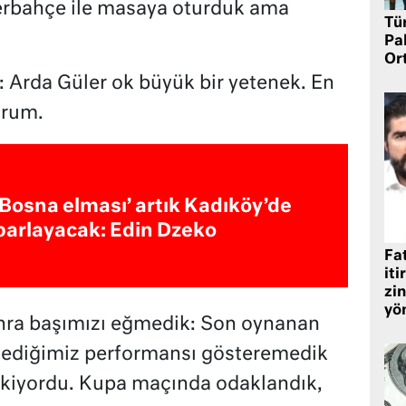
enerbahçe ile masaya oturduk ama
Tü
Pa
Or
 Arda Güler ok büyük bir yetenek. En
orum.
‘Bosna elması’ artık Kadıköy’de
parlayacak: Edin Dzeko
Fat
iti
zin
yö
nra başımızı eğmedik: Son oynanan
stediğimiz performansı gösteremedik
iyordu. Kupa maçında odaklandık,