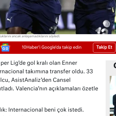
klarını ancak anlaşamadıklarını söyledi.
Takip Et
10Haber'i Google'da takip edin
er Lig’de gol kralı olan Enner
ernacional takımına transfer oldu. 33
lcu, AsistAnaliz’den Cansel
ıtladı. Valencia’nın açıklamaları özetle
k: Internacional beni çok istedi.