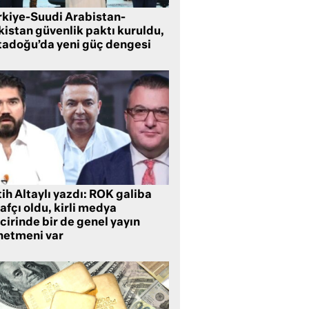
rkiye-Suudi Arabistan-
kistan güvenlik paktı kuruldu,
tadoğu’da yeni güç dengesi
ih Altaylı yazdı: ROK galiba
rafçı oldu, kirli medya
cirinde bir de genel yayın
netmeni var