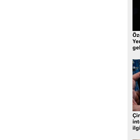
Öz
Yen
ge
Çin
in
ilg