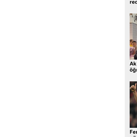
re
Ak 
öğr
Fe