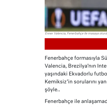
Enner Valencia, Fenerbahçe ile masaya oturdu
Fenerbahçe formasıyla Süp
Valencia, Brezilya’nın Int
yaşındaki Ekvadorlu futbo
Kemiksiz’in sorularını yan
şöyle..
Fenerbahçe ile anlaşamadı