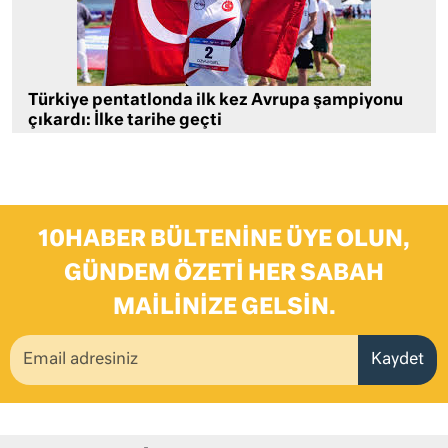
Türkiye pentatlonda ilk kez Avrupa şampiyonu
çıkardı: İlke tarihe geçti
10HABER BÜLTENINE ÜYE OLUN,
GÜNDEM ÖZETI HER SABAH
MAILINIZE GELSIN.
Kaydet