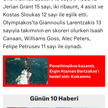
Jerian Grant 15 sayı, iki ribaunt, 4 asist ve
Kostas Sloukas 12 sayı ile eşlik etti.
Olympiakos’ta Giannoulis Larentzakis 13
sayıyla takımının en skoreri olurken Isaah
Canaan, Williams Goss, Alec Peters,
Felipe Petrusev 11 sayı ile oynadı.
Panathinaikos kazandı,
Ergin Ataman Bartzokas’ı
hedef aldı: Kıskanma
Günün 10 Haberi