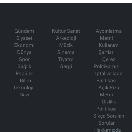
Gündem
Kültür Sanat
Aydınlatma
Siyaset
Arkeoloji
Metni
Ekonomi
Müzik
Kullanım
Dünya
Sinema
Şartları
Spor
Tiyatro
Çerez
Sağlık
Sergi
Politikamız
Popüler
İptal ve İade
Bilim
Politikası
Teknoloji
Açık Rıza
Gezi
Metni
Gizlilik
Politikası
Sıkça Sorulan
Sorular
Hakkımızda