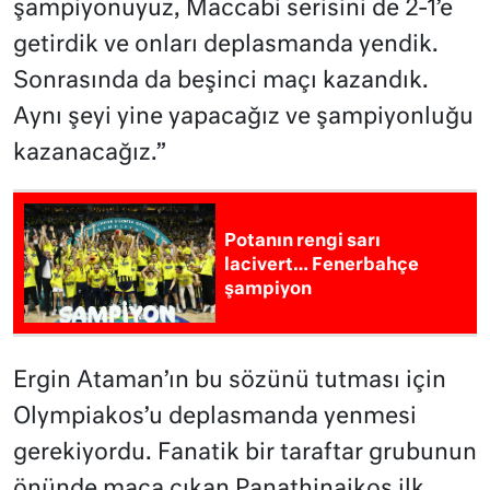
şampiyonuyuz, Maccabi serisini de 2-1’e
getirdik ve onları deplasmanda yendik.
Sonrasında da beşinci maçı kazandık.
Aynı şeyi yine yapacağız ve şampiyonluğu
kazanacağız.”
Potanın rengi sarı
lacivert… Fenerbahçe
şampiyon
Ergin Ataman’ın bu sözünü tutması için
Olympiakos’u deplasmanda yenmesi
gerekiyordu. Fanatik bir taraftar grubunun
önünde maça çıkan Panathinaikos ilk