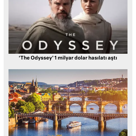
‘The Odyssey’ 1 milyar dolar hasılatı aştı