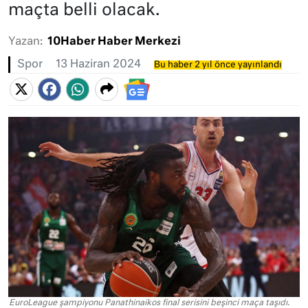
maçta belli olacak.
Yazan:
10Haber Haber Merkezi
Spor
13 Haziran 2024
Bu haber 2 yıl önce yayınlandı
EuroLeague şampiyonu Panathinaikos final serisini beşinci maça taşıdı.