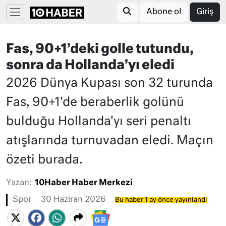
Abone ol
Giriş
Fas, 90+1’deki golle tutundu,
sonra da Hollanda’yı eledi
2026 Dünya Kupası son 32 turunda
Fas, 90+1'de beraberlik golünü
bulduğu Hollanda'yı seri penaltı
atışlarında turnuvadan eledi. Maçın
özeti burada.
Yazan:
10Haber Haber Merkezi
Spor
30 Haziran 2026
Bu haber 1 ay önce yayınlandı