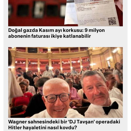
Doğal gazda Kasım ayı korkusu: 9 milyon
abonenin faturası ikiye katlanabilir
Wagner sahnesindeki bir ‘DJ Tavşan’ operadaki
Hitler hayaletini nasıl kovdu?