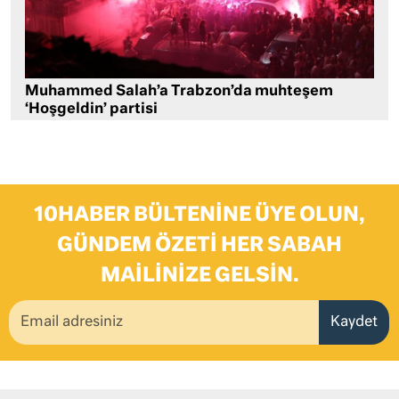
Muhammed Salah’a Trabzon’da muhteşem
‘Hoşgeldin’ partisi
10HABER BÜLTENINE ÜYE OLUN,
GÜNDEM ÖZETI HER SABAH
MAILINIZE GELSIN.
Kaydet