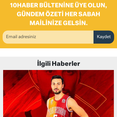
10HABER BÜLTENINE ÜYE OLUN,
GÜNDEM ÖZETI HER SABAH
MAILINIZE GELSIN.
Kaydet
İlgili Haberler