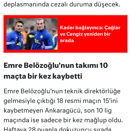
deplasmanında cezalı duruma düşecek.
Kader bağlayınca: Çağlar
ve Cengiz yeniden bir
arada
Emre Belözoğlu’nun takımı 10
maçta bir kez kaybetti
Emre Belözoğlu’nun teknik direktörlüğe
gelmesiyle çıktığı 18 resmi maçın 15’ini
kaybetmeyen Ankaragücü, son 10 lig
maçında ise sadece bir kez mağlup oldu.
Haftaya 28 puanla dokuzuncu sırada