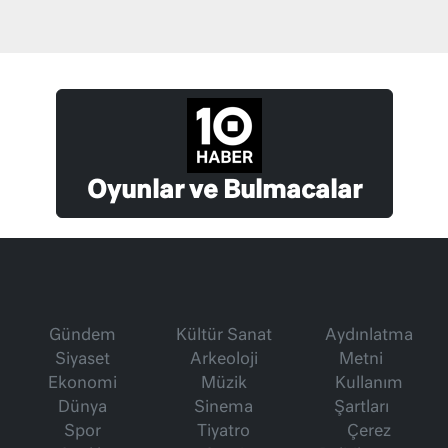
Oyunlar ve Bulmacalar
Gündem
Kültür Sanat
Aydınlatma
Siyaset
Arkeoloji
Metni
Ekonomi
Müzik
Kullanım
Dünya
Sinema
Şartları
Spor
Tiyatro
Çerez