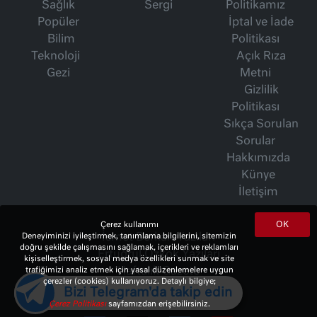
Sağlık
Sergi
Politikamız
Popüler
İptal ve İade
Bilim
Politikası
Teknoloji
Açık Rıza
Gezi
Metni
Gizlilik
Politikası
Sıkça Sorulan
Sorular
Hakkımızda
Künye
İletişim
OK
Çerez kullanımı
Deneyiminizi iyileştirmek, tanımlama bilgilerini, sitemizin
İsmet Berkan Yazıları
doğru şekilde çalışmasını sağlamak, içerikleri ve reklamları
Ertuğrul Özkök Yazıları
kişiselleştirmek, sosyal medya özellikleri sunmak ve site
trafiğimizi analiz etmek için yasal düzenlemelere uygun
Haftalık Gazete
çerezler (cookies) kullanıyoruz. Detaylı bilgiye;
Bizi Telegram'da takip edin
Çerez Politikası
sayfamızdan erişebilirsiniz.