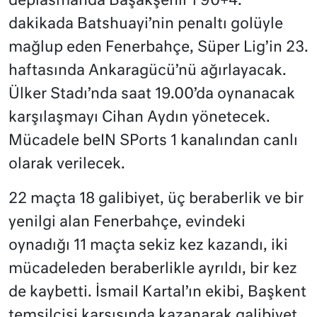
deplasmanda Başakşehir’i 90+4.
dakikada Batshuayi’nin penaltı golüyle
mağlup eden Fenerbahçe, Süper Lig’in 23.
haftasında Ankaragücü’nü ağırlayacak.
Ülker Stadı’nda saat 19.00’da oynanacak
karşılaşmayı Cihan Aydın yönetecek.
Mücadele beIN SPorts 1 kanalından canlı
olarak verilecek.
22 maçta 18 galibiyet, üç beraberlik ve bir
yenilgi alan Fenerbahçe, evindeki
oynadığı 11 maçta sekiz kez kazandı, iki
mücadeleden beraberlikle ayrıldı, bir kez
de kaybetti. İsmail Kartal’ın ekibi, Başkent
temsilcisi karşısında kazanarak galibiyet