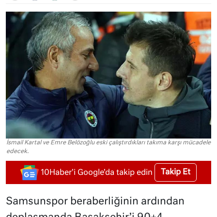
İsmail Kartal ve Emre Belözoğlu eski çalıştırdıkları takıma karşı mücadele
edecek.
Takip Et
10Haber'i Google'da takip edin
Samsunspor beraberliğinin ardından