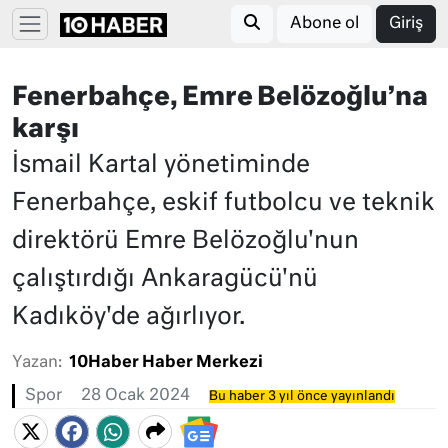
Abone ol
Giriş
Fenerbahçe, Emre Belözoğlu’na
karşı
İsmail Kartal yönetiminde
Fenerbahçe, eskif futbolcu ve teknik
direktörü Emre Belözoğlu'nun
çalıştırdığı Ankaragücü'nü
Kadıköy'de ağırlıyor.
Yazan:
10Haber Haber Merkezi
Spor
28 Ocak 2024
Bu haber 3 yıl önce yayınlandı