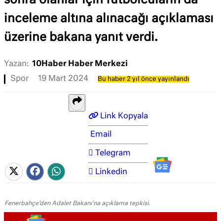
sonra olanlar için futbolcuların da
inceleme altına alınacağı açıklaması
üzerine bakana yanıt verdi.
Yazan:
10Haber Haber Merkezi
Spor
19 Mart 2024
Bu haber 2 yıl önce yayınlandı
Link Kopyala
Email
Telegram
Linkedin
Fenerbahçe'den Adalet Bakanı'na açıklama tepkisi.