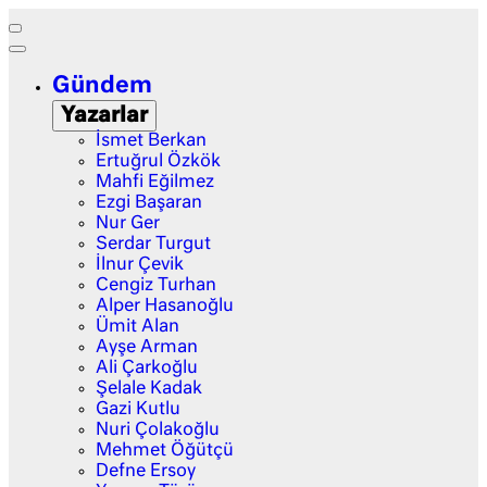
Gündem
Yazarlar
İsmet Berkan
Ertuğrul Özkök
Mahfi Eğilmez
Ezgi Başaran
Nur Ger
Serdar Turgut
İlnur Çevik
Cengiz Turhan
Alper Hasanoğlu
Ümit Alan
Ayşe Arman
Ali Çarkoğlu
Şelale Kadak
Gazi Kutlu
Nuri Çolakoğlu
Mehmet Öğütçü
Defne Ersoy