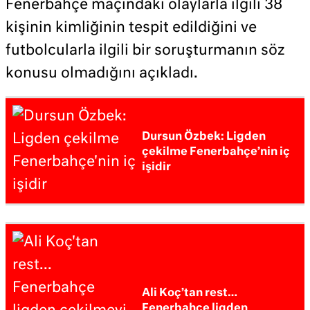
Fenerbahçe maçındaki olaylarla ilgili 38
kişinin kimliğinin tespit edildiğini ve
futbolcularla ilgili bir soruşturmanın söz
konusu olmadığını açıkladı.
Dursun Özbek: Ligden
çekilme Fenerbahçe’nin iç
işidir
Ali Koç’tan rest…
Fenerbahçe ligden