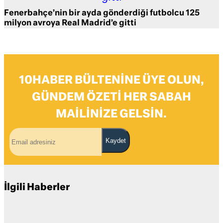
Fenerbahçe’nin bir ayda gönderdiği futbolcu 125
milyon avroya Real Madrid’e gitti
10HABER BÜLTENINE ÜYE OLUN,
GÜNDEM ÖZETI HER SABAH
MAILINIZE GELSIN.
Kaydet
İlgili Haberler