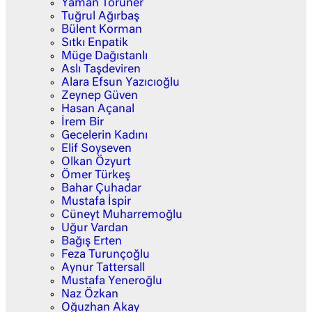
Yaman Törüner
Tuğrul Ağırbaş
Bülent Korman
Sıtkı Enpatik
Müge Dağıstanlı
Aslı Taşdeviren
Alara Efsun Yazıcıoğlu
Zeynep Güven
Hasan Açanal
İrem Bir
Gecelerin Kadını
Elif Soyseven
Olkan Özyurt
Ömer Türkeş
Bahar Çuhadar
Mustafa İspir
Cüneyt Muharremoğlu
Uğur Vardan
Bağış Erten
Feza Turunçoğlu
Aynur Tattersall
Mustafa Yeneroğlu
Naz Özkan
Oğuzhan Akay