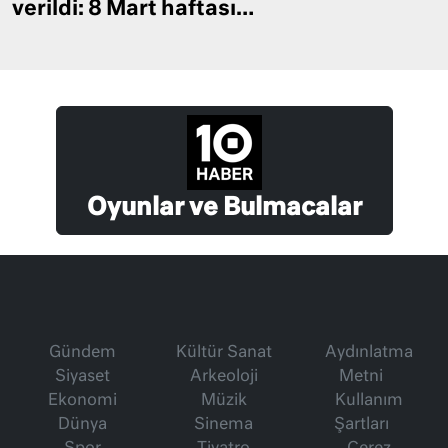
verildi: 8 Mart haftası…
Oyunlar ve Bulmacalar
Gündem
Kültür Sanat
Aydınlatma
Siyaset
Arkeoloji
Metni
Ekonomi
Müzik
Kullanım
Dünya
Sinema
Şartları