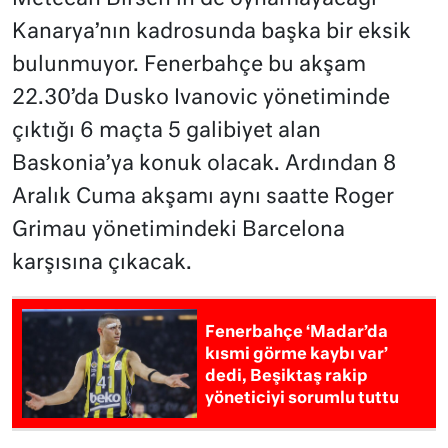
Kanarya’nın kadrosunda başka bir eksik
bulunmuyor. Fenerbahçe bu akşam
22.30’da Dusko Ivanovic yönetiminde
çıktığı 6 maçta 5 galibiyet alan
Baskonia’ya konuk olacak. Ardından 8
Aralık Cuma akşamı aynı saatte Roger
Grimau yönetimindeki Barcelona
karşısına çıkacak.
Fenerbahçe ‘Madar’da
kısmi görme kaybı var’
dedi, Beşiktaş rakip
yöneticiyi sorumlu tuttu