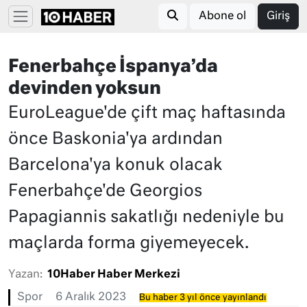
Abone ol
Giriş
Fenerbahçe İspanya’da
devinden yoksun
EuroLeague'de çift maç haftasında
önce Baskonia'ya ardından
Barcelona'ya konuk olacak
Fenerbahçe'de Georgios
Papagiannis sakatlığı nedeniyle bu
maçlarda forma giyemeyecek.
Yazan:
10Haber Haber Merkezi
Spor
6 Aralık 2023
Bu haber 3 yıl önce yayınlandı