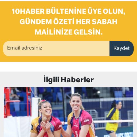
10HABER BÜLTENINE ÜYE OLUN,
GÜNDEM ÖZETI HER SABAH
MAILINIZE GELSIN.
Kaydet
İlgili Haberler