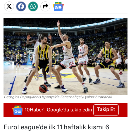
Georgios Papagiannis İspanya'da Fenerbahçe'yi yalnız bırakacak.
Takip Et
10Haber'i Google'da takip edin
EuroLeague’de ilk 11 haftalık kısmı 6