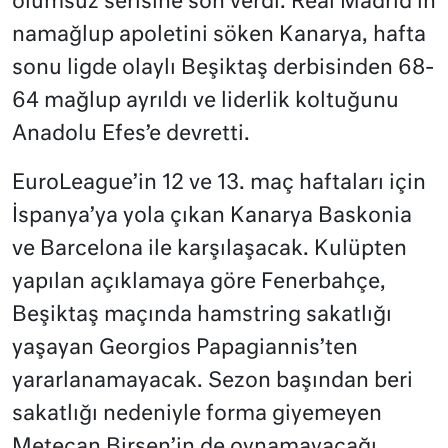
olumsuz serisine son verdi. Real Madrid’in
namağlup apoletini söken Kanarya, hafta
sonu ligde olaylı Beşiktaş derbisinden 68-
64 mağlup ayrıldı ve liderlik koltuğunu
Anadolu Efes’e devretti.
EuroLeague’in 12 ve 13. maç haftaları için
İspanya’ya yola çıkan Kanarya Baskonia
ve Barcelona ile karşılaşacak. Kulüpten
yapılan açıklamaya göre Fenerbahçe,
Beşiktaş maçında hamstring sakatlığı
yaşayan Georgios Papagiannis’ten
yararlanamayacak. Sezon başından beri
sakatlığı nedeniyle forma giyemeyen
Metecan Birsen’in de oynamayacağı