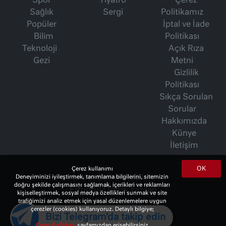
Spor
Tiyatro
Çerez
Sağlık
Sergi
Politikamız
Popüler
İptal ve İade
Bilim
Politikası
Teknoloji
Açık Rıza
Gezi
Metni
Gizlilik
Politikası
Sıkça Sorulan
Sorular
Hakkımızda
Künye
İletişim
OK
Çerez kullanımı
İsmet Berkan Yazıları
Deneyiminizi iyileştirmek, tanımlama bilgilerini, sitemizin
doğru şekilde çalışmasını sağlamak, içerikleri ve reklamları
Ertuğrul Özkök Yazıları
kişiselleştirmek, sosyal medya özellikleri sunmak ve site
Haftalık Gazete
trafiğimizi analiz etmek için yasal düzenlemelere uygun
çerezler (cookies) kullanıyoruz. Detaylı bilgiye;
Bizi Telegram'da takip edin
Çerez Politikası
sayfamızdan erişebilirsiniz.