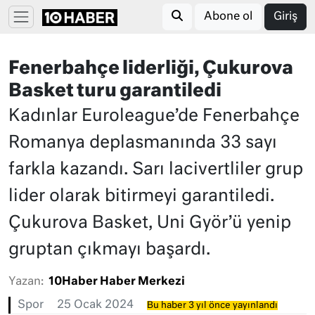
Abone ol
Giriş
Fenerbahçe liderliği, Çukurova
Basket turu garantiledi
Kadınlar Euroleague’de Fenerbahçe
Romanya deplasmanında 33 sayı
farkla kazandı. Sarı lacivertliler grup
lider olarak bitirmeyi garantiledi.
Çukurova Basket, Uni Györ’ü yenip
gruptan çıkmayı başardı.
Yazan:
10Haber Haber Merkezi
Spor
25 Ocak 2024
Bu haber 3 yıl önce yayınlandı