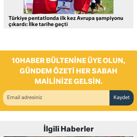
Türkiye pentatlonda ilk kez Avrupa şampiyonu
çıkardı: İlke tarihe geçti
10HABER BÜLTENINE ÜYE OLUN,
GÜNDEM ÖZETI HER SABAH
MAILINIZE GELSIN.
Kaydet
İlgili Haberler