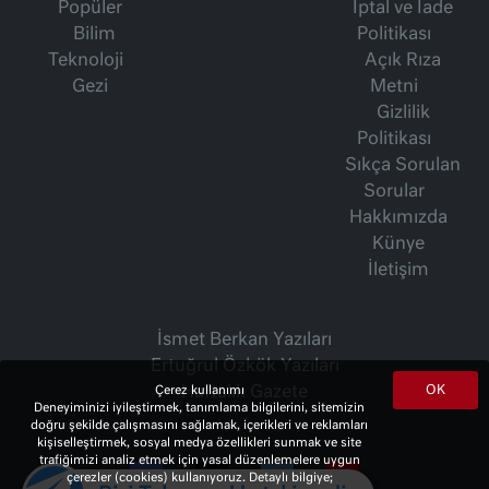
Popüler
İptal ve İade
Bilim
Politikası
Teknoloji
Açık Rıza
Gezi
Metni
Gizlilik
Politikası
Sıkça Sorulan
Sorular
Hakkımızda
Künye
İletişim
İsmet Berkan Yazıları
Ertuğrul Özkök Yazıları
OK
Çerez kullanımı
Haftalık Gazete
Deneyiminizi iyileştirmek, tanımlama bilgilerini, sitemizin
doğru şekilde çalışmasını sağlamak, içerikleri ve reklamları
kişiselleştirmek, sosyal medya özellikleri sunmak ve site
trafiğimizi analiz etmek için yasal düzenlemelere uygun
çerezler (cookies) kullanıyoruz. Detaylı bilgiye;