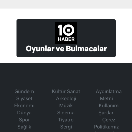
Oyunlar ve Bulmacalar
Gündem
Kültür Sanat
Aydınlatma
Siyaset
Arkeoloji
Metni
Ekonomi
Müzik
Kullanım
Dünya
Sinema
Şartları
Spor
Tiyatro
Çerez
Sağlık
Sergi
Politikamız