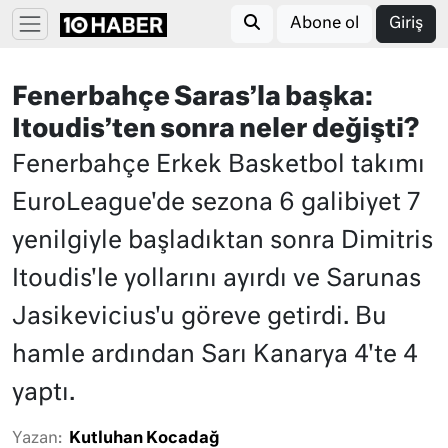
Abone ol
Giriş
Fenerbahçe Saras’la başka:
Itoudis’ten sonra neler değişti?
Fenerbahçe Erkek Basketbol takımı
EuroLeague'de sezona 6 galibiyet 7
yenilgiyle başladıktan sonra Dimitris
Itoudis'le yollarını ayırdı ve Sarunas
Jasikevicius'u göreve getirdi. Bu
hamle ardından Sarı Kanarya 4'te 4
yaptı.
Yazan:
Kutluhan Kocadağ