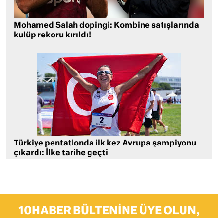
Mohamed Salah dopingi: Kombine satışlarında
kulüp rekoru kırıldı!
Türkiye pentatlonda ilk kez Avrupa şampiyonu
çıkardı: İlke tarihe geçti
10HABER BÜLTENINE ÜYE OLUN,