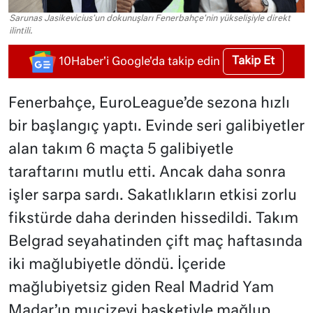
Sarunas Jasikevicius'un dokunuşları Fenerbahçe'nin yükselişiyle direkt
ilintili.
Takip Et
10Haber'i Google'da takip edin
Fenerbahçe, EuroLeague’de sezona hızlı
bir başlangıç yaptı. Evinde seri galibiyetler
alan takım 6 maçta 5 galibiyetle
taraftarını mutlu etti. Ancak daha sonra
işler sarpa sardı. Sakatlıkların etkisi zorlu
fikstürde daha derinden hissedildi. Takım
Belgrad seyahatinden çift maç haftasında
iki mağlubiyetle döndü. İçeride
mağlubiyetsiz giden Real Madrid Yam
Madar’ın mucizevi basketiyle mağlup