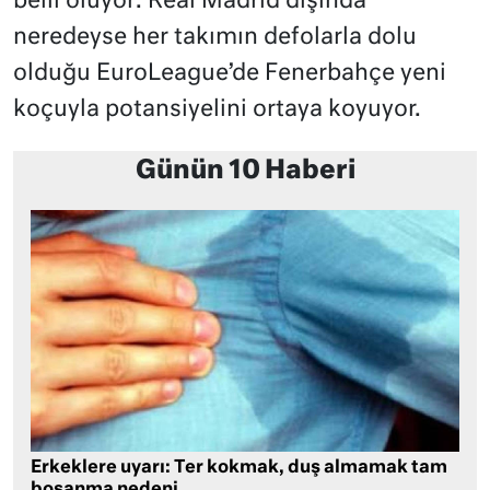
belli oluyor: Real Madrid dışında
neredeyse her takımın defolarla dolu
olduğu EuroLeague’de Fenerbahçe yeni
koçuyla potansiyelini ortaya koyuyor.
Günün 10 Haberi
Erkeklere uyarı: Ter kokmak, duş almamak tam
boşanma nedeni