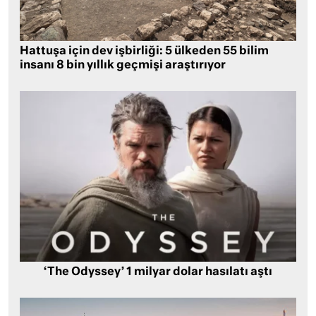
Hattuşa için dev işbirliği: 5 ülkeden 55 bilim
insanı 8 bin yıllık geçmişi araştırıyor
‘The Odyssey’ 1 milyar dolar hasılatı aştı