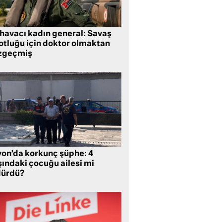
 havacı kadın general: Savaş
lotluğu için doktor olmaktan
zgeçmiş
yon’da korkunç şüphe: 4
şındaki çocuğu ailesi mi
dürdü?