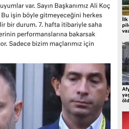
duyumlar var. Sayın Başkanımız Ali Koç
 Bu işin böyle gitmeyeceğini herkes
İlk
r bir durum. 7. hafta itibariyle saha
pi
va
rinin performanslarına bakarsak
iyor. Sadece bizim maçlarımız için
Af
ya
öl