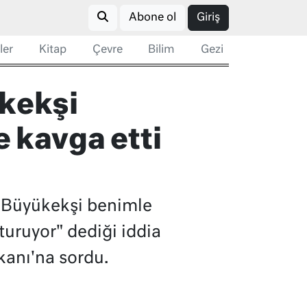
Abone ol
Giriş
ler
Kitap
Çevre
Bilim
Gezi
kekşi
e kavga etti
 Büyükekşi benimle
uruyor" dediği iddia
kanı'na sordu.