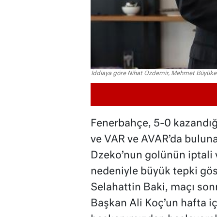
İddiaya göre Nihat Özdemir, Mehmet Büyükekş
Fenerbahçe, 5-0 kazandı
ve VAR ve AVAR’da buluna
Dzeko’nun golünün iptali 
nedeniyle büyük tepki gös
Selahattin Baki, maçı sonr
Başkan Ali Koç’un hafta iç