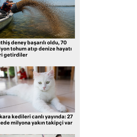
hiş deney başarılı oldu, 70
lyon tohum atıp denize hayatı
i getirdiler
ara kedileri canlı yayında: 27
kede milyona yakın takipçi var