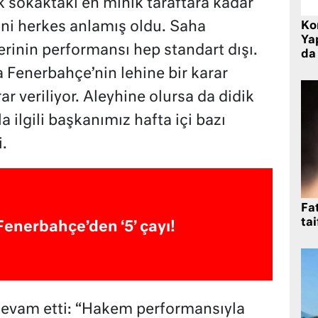
 sokaktaki en minik taraftara kadar
ni herkes anlamış oldu. Saha
Ko
Yap
inin performansı hep standart dışı.
da 
a Fenerbahçe’nin lehine bir karar
ar veriliyor. Aleyhine olursa da didik
a ilgili başkanımız hafta içi bazı
.
Fat
tai
Fenerbahçe’den ‘5’ çayı!
evam etti: “Hakem performansıyla