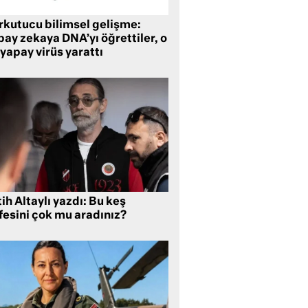
rkutucu bilimsel gelişme:
ay zekaya DNA’yı öğrettiler, o
yapay virüs yarattı
ih Altaylı yazdı: Bu keş
fesini çok mu aradınız?