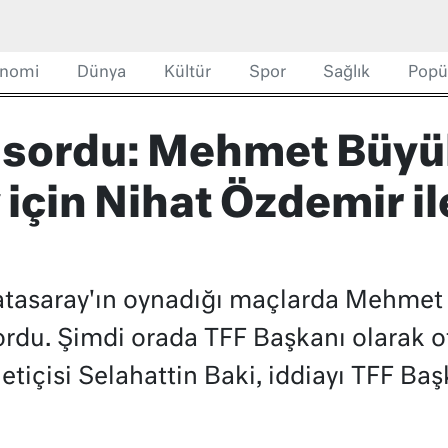
nomi
Dünya
Kültür
Spor
Sağlık
Popü
 sordu: Mehmet Büyü
için Nihat Özdemir il
atasaray'ın oynadığı maçlarda Mehmet
rdu. Şimdi orada TFF Başkanı olarak ot
etiçisi Selahattin Baki, iddiayı TFF Baş