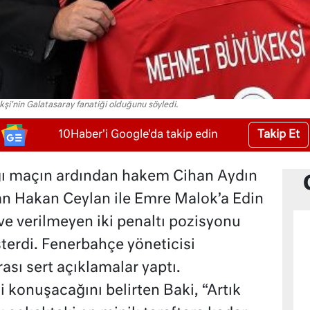
i'nin Galatasaray fanatiği olduğunu söyledi.
Takip Et
10Haber'i Google'da takip edin
ğı maçın ardından hakem Cihan Aydın
n Hakan Ceylan ile Emre Malok’a Edin
ve verilmeyen iki penaltı pozisyonu
terdi. Fenerbahçe yöneticisi
ası sert açıklamalar yaptı.
i konuşacağını belirten Baki, “Artık