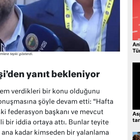
Ank
Tü
mlere tepki gösterdi.
’den yanıt bekleniyor
em verdikleri bir konu olduğunu
konuşmasına şöyle devam etti: “Hafta
ski federasyon başkanı ve mevcut
As
tan
i bir iddia ortaya attı. Bunlar teyite
u ana kadar kimseden bir yalanlama