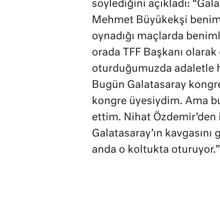
söylediğini açıkladı: “Ga
Mehmet Büyükekşi benimle
oynadığı maçlarda beniml
orada TFF Başkanı olarak 
oturduğumuzda adaletle h
Bugün Galatasaray kongre
kongre üyesiydim. Ama bu 
ettim. Nihat Özdemir’den 
Galatasaray’ın kavgasını g
anda o koltukta oturuyor.”