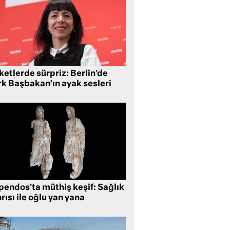
etlerde sürpriz: Berlin’de
rk Başbakan’ın ayak sesleri
pendos’ta müthiş keşif: Sağlık
rısı ile oğlu yan yana