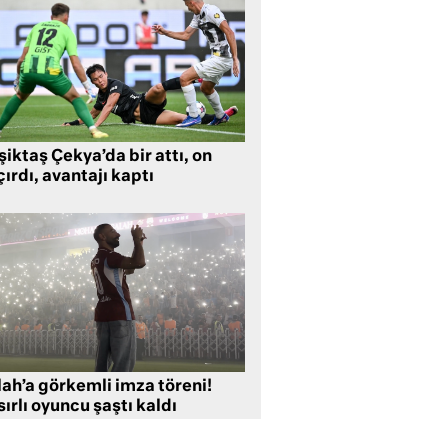
iktaş Çekya’da bir attı, on
ırdı, avantajı kaptı
lah’a görkemli imza töreni!
ırlı oyuncu şaştı kaldı