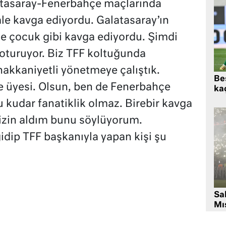
latasaray-Fenerbahçe maçlarında
 kavga ediyordu. Galatasaray’ın
e çocuk gibi kavga ediyordu. Şimdi
oturuyor. Biz TFF koltuğunda
akkaniyetli yönetmeye çalıştık.
Beş
 üyesi. Olsun, ben de Fenerbahçe
kaç
kudar fanatiklik olmaz. Birebir kavga
izin aldım bunu söylüyorum.
idip TFF başkanıyla yapan kişi şu
Sa
Mıs