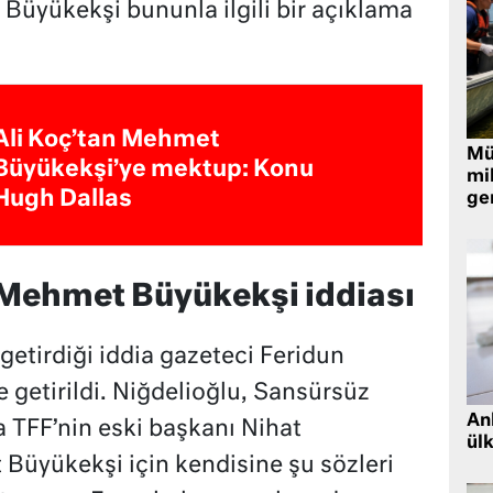
 Büyükekşi bununla ilgili bir açıklama
Ali Koç’tan Mehmet
Müt
Büyükekşi’ye mektup: Konu
mi
Hugh Dallas
ger
 Mehmet Büyükekşi iddiası
tirdiği iddia gazeteci Feridun
e getirildi. Niğdelioğlu, Sansürsüz
Ank
 TFF’nin eski başkanı Nihat
ül
Büyükekşi için kendisine şu sözleri