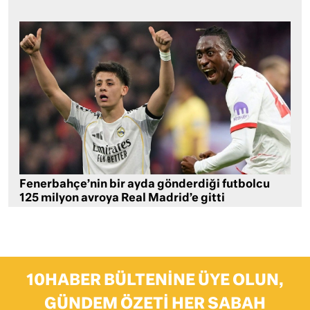
Fenerbahçe’nin bir ayda gönderdiği futbolcu
125 milyon avroya Real Madrid’e gitti
10HABER BÜLTENINE ÜYE OLUN,
GÜNDEM ÖZETI HER SABAH