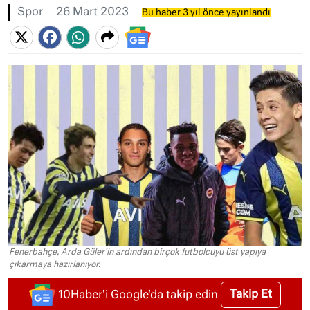
Spor
26 Mart 2023
Bu haber 3 yıl önce yayınlandı
Fenerbahçe, Arda Güler'in ardından birçok futbolcuyu üst yapıya
çıkarmaya hazırlanıyor.
Takip Et
10Haber'i Google'da takip edin