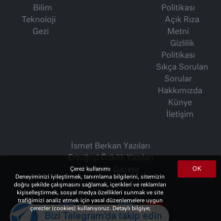
Bilim
Politikası
Teknoloji
Açık Rıza
Gezi
Metni
Gizlilik
Politikası
Sıkça Sorulan
Sorular
Hakkımızda
Künye
İletişim
İsmet Berkan Yazıları
Ertuğrul Özkök Yazıları
OK
Haftalık Gazete
Çerez kullanımı
Deneyiminizi iyileştirmek, tanımlama bilgilerini, sitemizin
doğru şekilde çalışmasını sağlamak, içerikleri ve reklamları
kişiselleştirmek, sosyal medya özellikleri sunmak ve site
trafiğimizi analiz etmek için yasal düzenlemelere uygun
çerezler (cookies) kullanıyoruz. Detaylı bilgiye;
Bizi Telegram'da takip edin