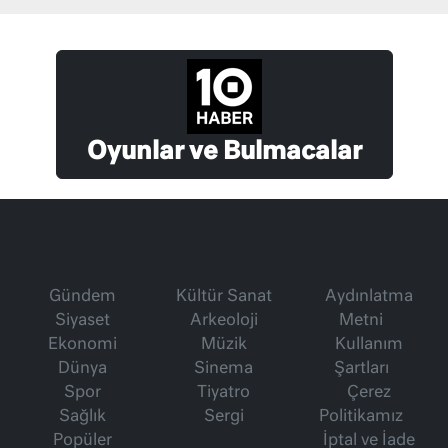
Oyunlar ve Bulmacalar
Gündem
Kültür Sanat
Aydınlatma
Siyaset
Arkeoloji
Metni
Ekonomi
Müzik
Kullanım
Dünya
Sinema
Şartları
Spor
Tiyatro
Çerez
Sağlık
Sergi
Politikamız
Popüler
İptal ve İade