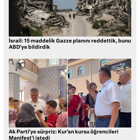
İsrail: 15 maddelik Gazze planını reddettik, bunu
ABD’ye bildirdik
Ak Parti’ye sürpriz: Kur’an kursu öğrencileri
Manifest’i istedi