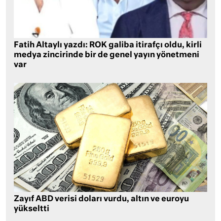
Fatih Altaylı yazdı: ROK galiba itirafçı oldu, kirli
medya zincirinde bir de genel yayın yönetmeni
var
Zayıf ABD verisi doları vurdu, altın ve euroyu
yükseltti