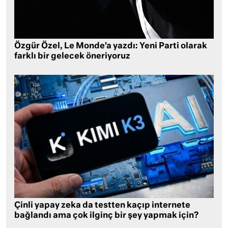
Özgür Özel, Le Monde’a yazdı: Yeni Parti olarak
farklı bir gelecek öneriyoruz
Çinli yapay zeka da testten kaçıp internete
bağlandı ama çok ilginç bir şey yapmak için?