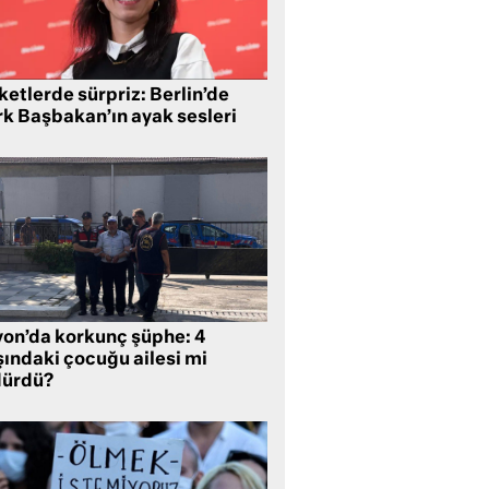
etlerde sürpriz: Berlin’de
rk Başbakan’ın ayak sesleri
yon’da korkunç şüphe: 4
şındaki çocuğu ailesi mi
dürdü?