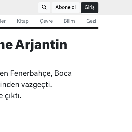
Abone ol
Giriş
ler
Kitap
Çevre
Bilim
Gezi
ne Arjantin
üren Fenerbahçe, Boca
inden vazgeçti.
 çıktı.