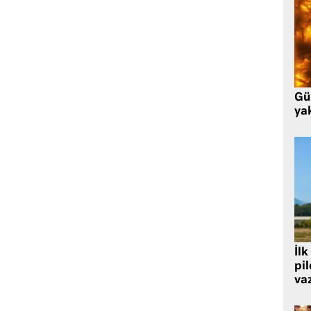
Gü
ya
İlk
pi
va