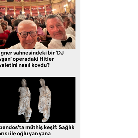
gner sahnesindeki bir ‘DJ
vşan’ operadaki Hitler
aletini nasıl kovdu?
pendos’ta müthiş keşif: Sağlık
rısı ile oğlu yan yana