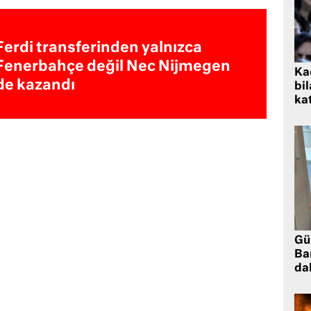
Ferdi transferinden yalnızca
Fenerbahçe değil Nec Nijmegen
Kad
de kazandı
bil
kat
Gü
Ba
da