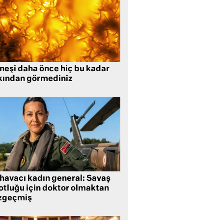
neşi daha önce hiç bu kadar
kından görmediniz
 havacı kadın general: Savaş
lotluğu için doktor olmaktan
zgeçmiş