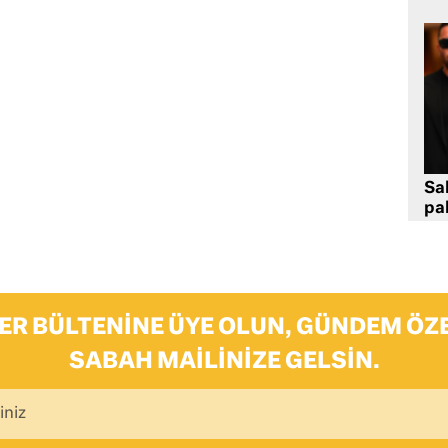
Sa
pa
ER BÜLTENINE ÜYE OLUN, GÜNDEM ÖZE
SABAH MAILINIZE GELSIN.