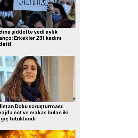
ına şiddette yedi aylık
anço: Erkekler 231 kadını
letti
listan Doku soruşturması:
rajda not ve makas bulan iki
lgıç tutuklandı