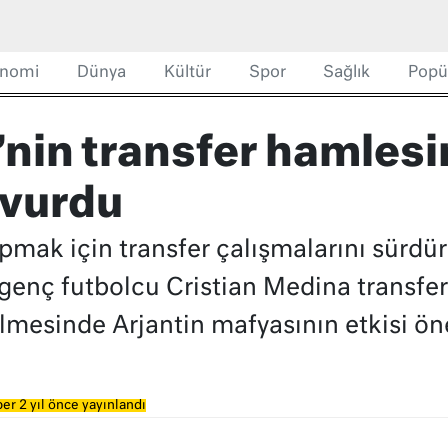
nomi
Dünya
Kültür
Spor
Sağlık
Popü
nin transfer hamlesi
 vurdu
apmak için transfer çalışmalarını sürd
genç futbolcu Cristian Medina transfer
mesinde Arjantin mafyasının etkisi öne
er 2 yıl önce yayınlandı