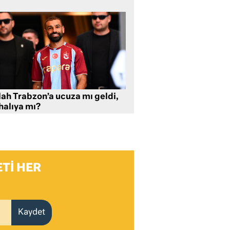
lah Trabzon’a ucuza mı geldi,
halıya mı?
TI HER
Kaydet