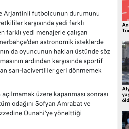
e Arjantinli futbolcunun durumunu
tkililer karşısında yedi farklı
Ank
Tü
n farklı yedi menajerle çalışan
enerbahçe’den astronomik isteklerde
ının da oyuncunun hakları üstünde söz
kmasının ardından karşısında sportif
lan sarı-lacivertliler geri dönmemek
Af
in açılmamak üzere kapanması sonrası
ya
öl
 tüm odağını Sofyan Amrabat ve
zzedine Ounahi’ye yönelttiği