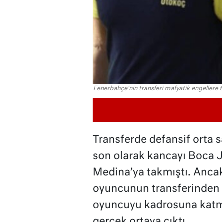
Fenerbahçe'nin transferi mafyatik engellere ta
Transferde defansif orta 
son olarak kancayı Boca J
Medina’ya takmıştı. Ancak 
oyuncunun transferinden v
oyuncuyu kadrosuna katma
gerçek ortaya çıktı.