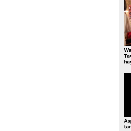
Wa
Ta
hay
As
tan