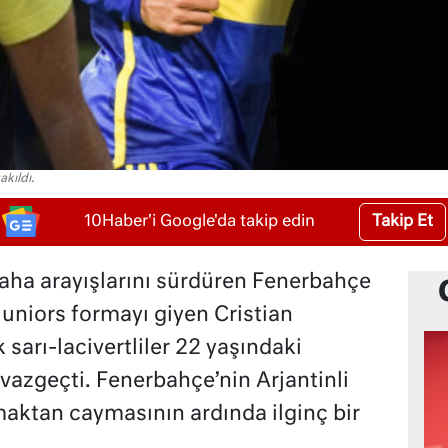
kıldı.
Takip Et
10Haber'i Google'da takip edin
saha arayışlarını sürdüren Fenerbahçe
uniors formayı giyen Cristian
sarı-lacivertliler 22 yaşındaki
azgeçti. Fenerbahçe’nin Arjantinli
ktan caymasının ardında ilginç bir