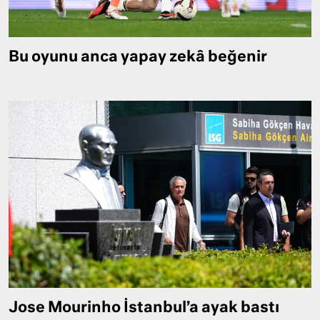
Bu oyunu anca yapay zekâ beğenir
Jose Mourinho İstanbul’a ayak bastı