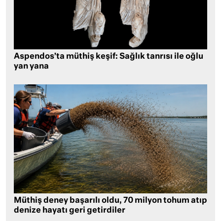
Aspendos’ta müthiş keşif: Sağlık tanrısı ile oğlu
yan yana
Müthiş deney başarılı oldu, 70 milyon tohum atıp
denize hayatı geri getirdiler