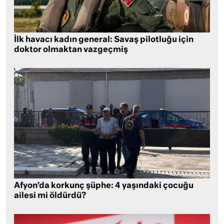
İlk havacı kadın general: Savaş pilotluğu için
doktor olmaktan vazgeçmiş
Afyon’da korkunç şüphe: 4 yaşındaki çocuğu
ailesi mi öldürdü?