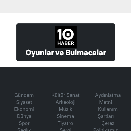
Oyunlar ve Bulmacalar
Gündem
Kültür Sanat
Aydınlatma
Siyaset
Arkeoloji
Metni
Ekonomi
Müzik
Kullanım
Dünya
Sinema
Şartları
Spor
Tiyatro
Çerez
Sağlık
Sergi
Politikamız