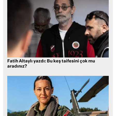
Fatih Altaylı yazdı: Bu keş taifesini çok mu
aradınız?