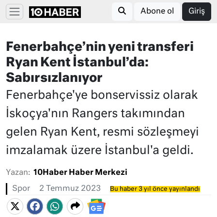
Abone ol
Giriş
Fenerbahçe’nin yeni transferi
Ryan Kent İstanbul’da:
Sabırsızlanıyor
Fenerbahçe'ye bonservissiz olarak
İskoçya'nın Rangers takımından
gelen Ryan Kent, resmi sözleşmeyi
imzalamak üzere İstanbul'a geldi.
Yazan:
10Haber Haber Merkezi
Spor
2 Temmuz 2023
Bu haber 3 yıl önce yayınlandı