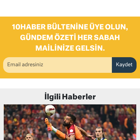
10HABER BÜLTENINE ÜYE OLUN,
GÜNDEM ÖZETI HER SABAH
MAILINIZE GELSIN.
Kaydet
İlgili Haberler