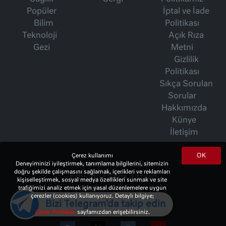
Popüler
İptal ve İade
Bilim
Politikası
Teknoloji
Açık Rıza
Gezi
Metni
Gizlilik
Politikası
Sıkça Sorulan
Sorular
Hakkımızda
Künye
İletişim
OK
Çerez kullanımı
İsmet Berkan Yazıları
Deneyiminizi iyileştirmek, tanımlama bilgilerini, sitemizin
doğru şekilde çalışmasını sağlamak, içerikleri ve reklamları
Ertuğrul Özkök Yazıları
kişiselleştirmek, sosyal medya özellikleri sunmak ve site
Haftalık Gazete
trafiğimizi analiz etmek için yasal düzenlemelere uygun
çerezler (cookies) kullanıyoruz. Detaylı bilgiye;
Bizi Telegram'da takip edin
Çerez Politikası
sayfamızdan erişebilirsiniz.