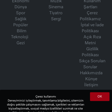
Ekonomi
Müzik
Kullanım
Dünya
Sinema
Şartları
Spor
Tiyatro
Çerez
Sağlık
Sergi
Politikamız
Popüler
İptal ve İade
Bilim
Politikası
Teknoloji
Açık Rıza
Gezi
Metni
Gizlilik
Politikası
Sıkça Sorulan
Sorular
Hakkımızda
Künye
İletişim
OK
Çerez kullanımı
İsmet Berkan Yazıları
Deneyiminizi iyileştirmek, tanımlama bilgilerini, sitemizin
doğru şekilde çalışmasını sağlamak, içerikleri ve reklamları
Ertuğrul Özkök Yazıları
kişiselleştirmek, sosyal medya özellikleri sunmak ve site