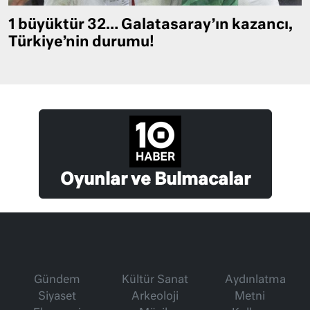
1 büyüktür 32… Galatasaray’ın kazancı,
Türkiye’nin durumu!
Oyunlar ve Bulmacalar
Gündem
Kültür Sanat
Aydınlatma
Siyaset
Arkeoloji
Metni