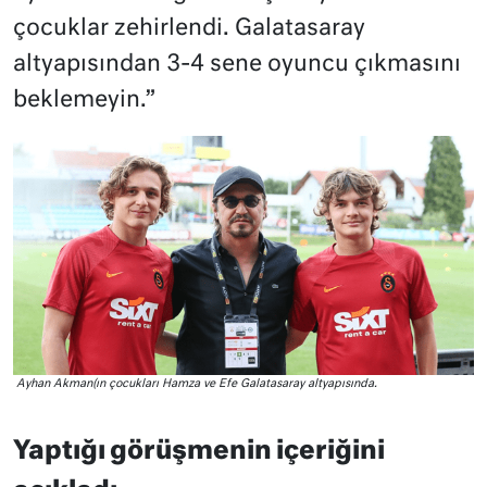
çocuklar zehirlendi. Galatasaray
altyapısından 3-4 sene oyuncu çıkmasını
beklemeyin.”
Ayhan Akman(ın çocukları Hamza ve Efe Galatasaray altyapısında.
Yaptığı görüşmenin içeriğini