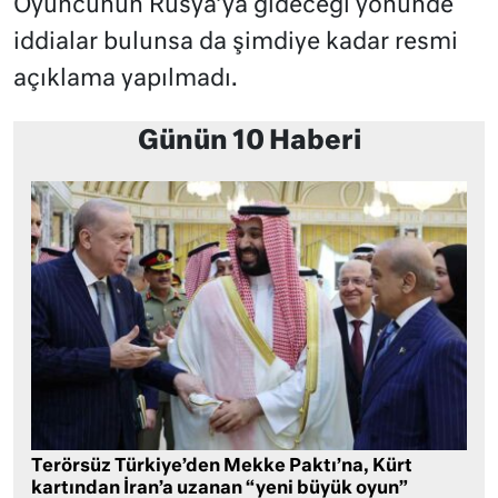
Oyuncunun Rusya’ya gideceği yönünde
iddialar bulunsa da şimdiye kadar resmi
açıklama yapılmadı.
Günün 10 Haberi
Terörsüz Türkiye’den Mekke Paktı’na, Kürt
kartından İran’a uzanan “yeni büyük oyun”