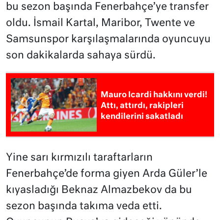
bu sezon başında Fenerbahçe’ye transfer
oldu. İsmail Kartal, Maribor, Twente ve
Samsunspor karşılaşmalarında oyuncuyu
son dakikalarda sahaya sürdü.
Mauro Icardi hakkını verdi!
Attı, attırdı, rakipleri
kendilerini sakatladı
Yine sarı kırmızılı taraftarların
Fenerbahçe’de forma giyen Arda Güler’le
kıyasladığı Beknaz Almazbekov da bu
sezon başında takıma veda etti.