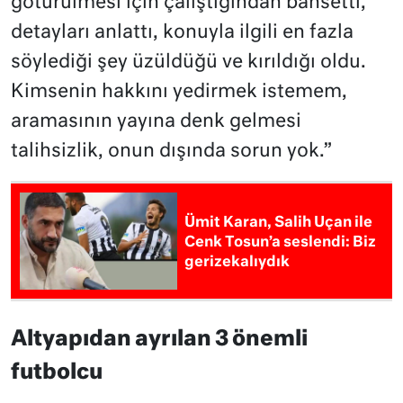
götürülmesi için çalıştığından bahsetti,
detayları anlattı, konuyla ilgili en fazla
söylediği şey üzüldüğü ve kırıldığı oldu.
Kimsenin hakkını yedirmek istemem,
aramasının yayına denk gelmesi
talihsizlik, onun dışında sorun yok.”
Ümit Karan, Salih Uçan ile
Cenk Tosun’a seslendi: Biz
gerizekalıydık
Altyapıdan ayrılan 3 önemli
futbolcu