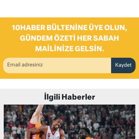
10HABER BÜLTENINE ÜYE OLUN,
GÜNDEM ÖZETI HER SABAH
MAILINIZE GELSIN.
Kaydet
İlgili Haberler