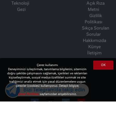
Teknoloji
Açık Rıza
Gezi
Metni
Gizlilik
Politikası
Sıkça Sorulan
Sorular
Hakkımızda
Künye
İletişim
OK
Çerez kullanımı
Deneyiminizi iyileştirmek, tanımlama bilgilerini, sitemizin
İsmet Berkan Yazıları
doğru şekilde çalışmasını sağlamak, içerikleri ve reklamları
Ertuğrul Özkök Yazıları
kişiselleştirmek, sosyal medya özellikleri sunmak ve site
trafiğimizi analiz etmek için yasal düzenlemelere uygun
Haftalık Gazete
çerezler (cookies) kullanıyoruz. Detaylı bilgiye;
Bizi Telegram'da takip edin
Çerez Politikası
sayfamızdan erişebilirsiniz.
© 2023 Copyright:
10Haber