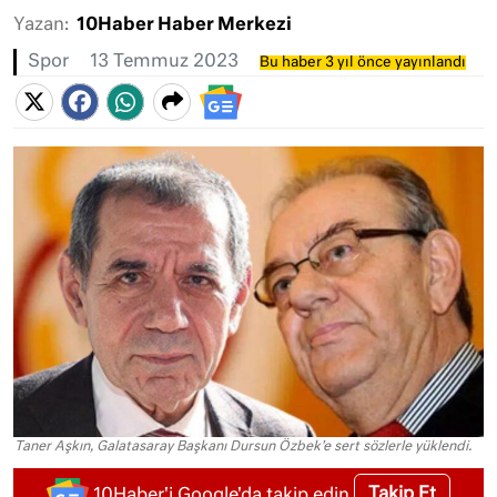
Yazan:
10Haber Haber Merkezi
Spor
13 Temmuz 2023
Bu haber 3 yıl önce yayınlandı
Taner Aşkın, Galatasaray Başkanı Dursun Özbek'e sert sözlerle yüklendi.
Takip Et
10Haber'i Google'da takip edin