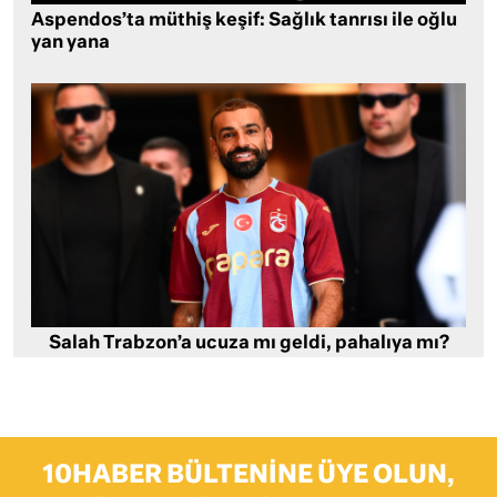
Aspendos’ta müthiş keşif: Sağlık tanrısı ile oğlu
yan yana
Salah Trabzon’a ucuza mı geldi, pahalıya mı?
10HABER BÜLTENINE ÜYE OLUN,