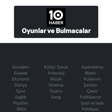
Oyunlar ve Bulmacalar
Gündem
Kültür Sanat
Aydınlatma
Siyaset
Arkeoloji
Metni
Ekonomi
Müzik
Kullanım
Dünya
Sinema
Şartları
Spor
Tiyatro
Çerez
Sağlık
Sergi
Politikamız
Popüler
İptal ve İade
Bilim
Politikası