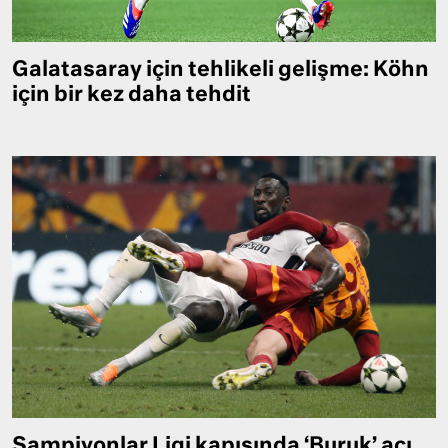
Galatasaray için tehlikeli gelişme: Köhn
için bir kez daha tehdit
Şampiyonlar Ligi kapısında ‘Buruk’ acı…