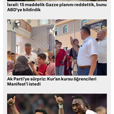
İsrail: 15 maddelik Gazze planını reddettik, bunu
ABD’ye bildirdik
Ak Parti’ye sürpriz: Kur’an kursu öğrencileri
Manifest’i istedi