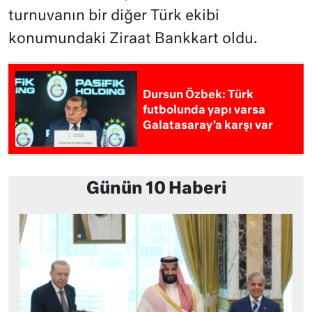
turnuvanın bir diğer Türk ekibi
konumundaki Ziraat Bankkart oldu.
Dursun Özbek: Türk
futbolunda yapı varsa
Galatasaray’a karşı var
Günün 10 Haberi