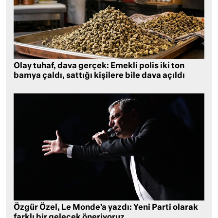
Olay tuhaf, dava gerçek: Emekli polis iki ton
bamya çaldı, sattığı kişilere bile dava açıldı
Özgür Özel, Le Monde’a yazdı: Yeni Parti olarak
farklı bir gelecek öneriyoruz