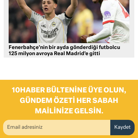
Fenerbahçe’nin bir ayda gönderdiği futbolcu
125 milyon avroya Real Madrid’e gitti
10HABER BÜLTENINE ÜYE OLUN,
GÜNDEM ÖZETI HER SABAH
MAILINIZE GELSIN.
Kaydet