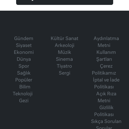
Gündem
Kültür Sanat
Aydınlatma
Siyaset
Arkeoloji
Metni
Ekonomi
Müzik
Kullanım
Dünya
Sinema
Şartları
Spor
Tiyatro
Çerez
Sağlık
Sergi
Politikamız
Popüler
İptal ve İade
Bilim
Politikası
Teknoloji
Açık Rıza
Gezi
Metni
Gizlilik
Politikası
Sıkça Sorulan
Sorular