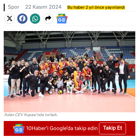
Spor
22 Kasım 2024
Bu haber 2 yıl önce yayınlandı
Aslan CEV Kupası'nda turladı.
Takip Et
10Haber'i Google'da takip edin