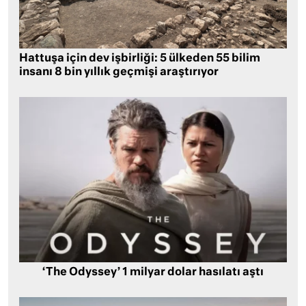
Hattuşa için dev işbirliği: 5 ülkeden 55 bilim
insanı 8 bin yıllık geçmişi araştırıyor
‘The Odyssey’ 1 milyar dolar hasılatı aştı