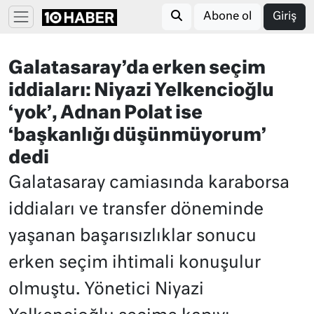
Abone ol
Giriş
Galatasaray’da erken seçim
iddiaları: Niyazi Yelkencioğlu
‘yok’, Adnan Polat ise
‘başkanlığı düşünmüyorum’
dedi
Galatasaray camiasında karaborsa
iddiaları ve transfer döneminde
yaşanan başarısızlıklar sonucu
erken seçim ihtimali konuşulur
olmuştu. Yönetici Niyazi