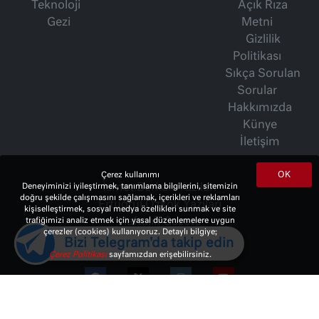
Teknoloji
Açık Rıza
Gezi
Metni
Gizlilik
Politikası
Sıkça Sorulan
Sorular
Hakkımızda
Künye
İletişim
OK
Çerez kullanımı
Deneyiminizi iyileştirmek, tanımlama bilgilerini, sitemizin
İsmet Berkan Yazıları
doğru şekilde çalışmasını sağlamak, içerikleri ve reklamları
Ertuğrul Özkök Yazıları
kişiselleştirmek, sosyal medya özellikleri sunmak ve site
trafiğimizi analiz etmek için yasal düzenlemelere uygun
Haftalık Gazete
çerezler (cookies) kullanıyoruz. Detaylı bilgiye;
Bizi Telegram'da takip edin
Çerez Politikası
sayfamızdan erişebilirsiniz.
© 2023 Copyright:
10Haber