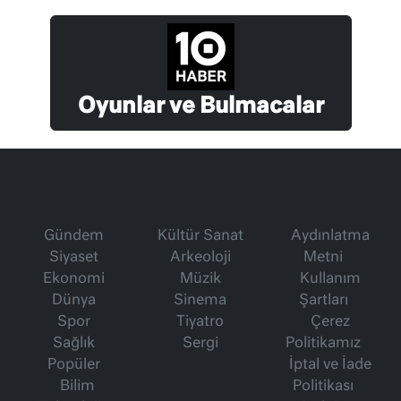
Oyunlar ve Bulmacalar
Gündem
Kültür Sanat
Aydınlatma
Siyaset
Arkeoloji
Metni
Ekonomi
Müzik
Kullanım
Dünya
Sinema
Şartları
Spor
Tiyatro
Çerez
Sağlık
Sergi
Politikamız
Popüler
İptal ve İade
Bilim
Politikası