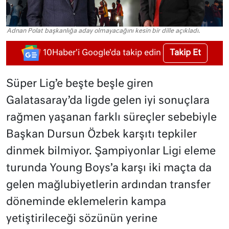
Adnan Polat başkanlığa aday olmayacağını kesin bir dille açıkladı.
Takip Et
10Haber'i Google'da takip edin
Süper Lig’e beşte beşle giren
Galatasaray’da ligde gelen iyi sonuçlara
rağmen yaşanan farklı süreçler sebebiyle
Başkan Dursun Özbek karşıtı tepkiler
dinmek bilmiyor. Şampiyonlar Ligi eleme
turunda Young Boys’a karşı iki maçta da
gelen mağlubiyetlerin ardından transfer
döneminde eklemelerin kampa
yetiştirileceği sözünün yerine