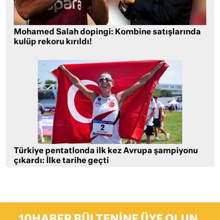
Mohamed Salah dopingi: Kombine satışlarında
kulüp rekoru kırıldı!
Türkiye pentatlonda ilk kez Avrupa şampiyonu
çıkardı: İlke tarihe geçti
10HABER BÜLTENINE ÜYE OLUN,