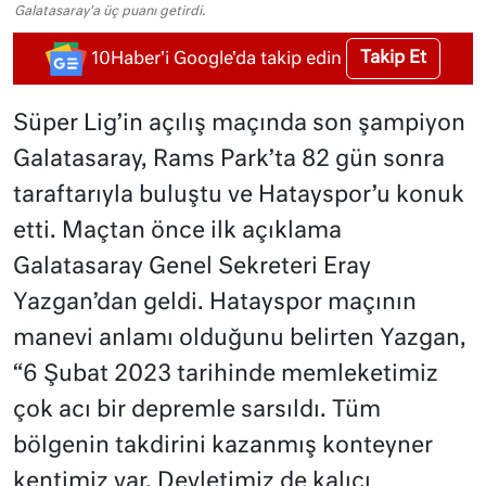
Galatasaray'a üç puanı getirdi.
Takip Et
10Haber'i Google'da takip edin
Süper Lig’in açılış maçında son şampiyon
Galatasaray, Rams Park’ta 82 gün sonra
taraftarıyla buluştu ve Hatayspor’u konuk
etti. Maçtan önce ilk açıklama
Galatasaray Genel Sekreteri Eray
Yazgan’dan geldi. Hatayspor maçının
manevi anlamı olduğunu belirten Yazgan,
“6 Şubat 2023 tarihinde memleketimiz
çok acı bir depremle sarsıldı. Tüm
bölgenin takdirini kazanmış konteyner
kentimiz var. Devletimiz de kalıcı