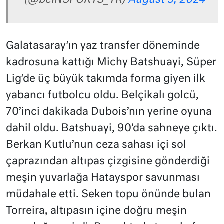
(@beINSPORTS_TR)
August 9, 2024
Galatasaray’ın yaz transfer döneminde
kadrosuna kattığı Michy Batshuayi, Süper
Lig’de üç büyük takımda forma giyen ilk
yabancı futbolcu oldu. Belçikalı golcü,
70’inci dakikada Dubois’nın yerine oyuna
dahil oldu. Batshuayi, 90’da sahneye çıktı.
Berkan Kutlu’nun ceza sahası içi sol
çaprazından altıpas çizgisine gönderdiği
meşin yuvarlağa Hatayspor savunması
müdahale etti. Seken topu önünde bulan
Torreira, altıpasın içine doğru meşin