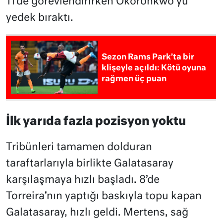
11’de görevlendirirken Okoronkwo’yu
yedek bıraktı.
Sezon Rams Park’ta bir
klişeyle açıldı: Kötü oyuna
rağmen üç puan
İlk yarıda fazla pozisyon yoktu
Tribünleri tamamen dolduran
taraftarlarıyla birlikte Galatasaray
karşılaşmaya hızlı başladı. 8’de
Torreira’nın yaptığı baskıyla topu kapan
Galatasaray, hızlı geldi. Mertens, sağ