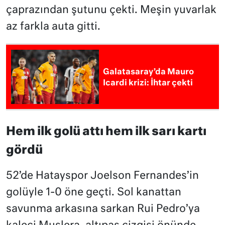
çaprazından şutunu çekti. Meşin yuvarlak
az farkla auta gitti.
Galatasaray’da Mauro
Icardi krizi: İhtar çekti
Hem ilk golü attı hem ilk sarı kartı
gördü
52’de Hatayspor Joelson Fernandes’in
golüyle 1-0 öne geçti. Sol kanattan
savunma arkasına sarkan Rui Pedro’ya