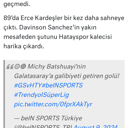
geçmedi.
89’da Erce Kardeşler bir kez daha sahneye
çıktı. Davinson Sanchez’in yakın
mesafeden şutunu Hatayspor kalecisi
harika çıkardı.
🟡🔴 Michy Batshuayi’nin
Galatasaray’a galibiyeti getiren golü!
#GSvHTY
#beINSPORTS
#TrendyolSüperLig
pic.twitter.com/0fprXAkTyr
— beIN SPORTS Türkiye