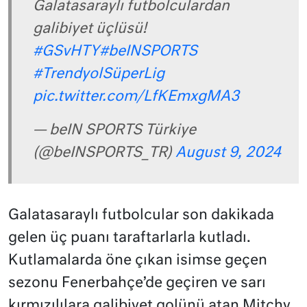
Galatasaraylı futbolculardan
galibiyet üçlüsü!
#GSvHTY
#beINSPORTS
#TrendyolSüperLig
pic.twitter.com/LfKEmxgMA3
— beIN SPORTS Türkiye
(@beINSPORTS_TR)
August 9, 2024
Galatasaraylı futbolcular son dakikada
gelen üç puanı taraftarlarla kutladı.
Kutlamalarda öne çıkan isimse geçen
sezonu Fenerbahçe’de geçiren ve sarı
kırmızılılara galibiyet golünü atan Mitchy