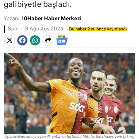
galibiyetle başladı.
Yazan:
10Haber Haber Merkezi
Spor
9 Ağustos 2024
Bu haber 2 yıl önce yayınlandı
Üç büyüklerde oynayan ilk yabancı futbolcu Mitchy Batshuayi, yeni takımı