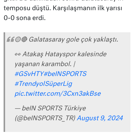
temposu düştü. Karşılaşmanın ilk yarısı
0-0 sona erdi.
🟡🔴 Galatasaray gole çok yaklaştı.
👀 Atakaş Hatayspor kalesinde
yaşanan karambol. |
#GSvHTY
#beINSPORTS
#TrendyolSüperLig
pic.twitter.com/3Cxn3akBse
— beIN SPORTS Türkiye
(@beINSPORTS_TR)
August 9, 2024