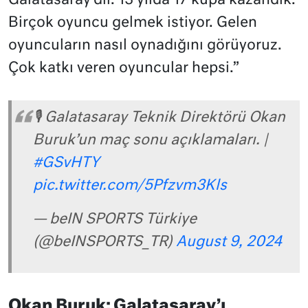
Galatasaray’dır. 13 yılda 17 kupa kazandık.
Birçok oyuncu gelmek istiyor. Gelen
oyuncuların nasıl oynadığını görüyoruz.
Çok katkı veren oyuncular hepsi.”
🎙️ Galatasaray Teknik Direktörü Okan
Buruk’un maç sonu açıklamaları. |
#GSvHTY
pic.twitter.com/5Pfzvm3Kls
— beIN SPORTS Türkiye
(@beINSPORTS_TR)
August 9, 2024
Okan Buruk: Galatasaray’ı