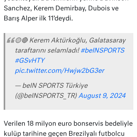
Sanchez, Kerem Demirbay, Dubois ve
Barış Alper ilk 11’deydi.
🟡🔴 Kerem Aktürkoğlu, Galatasaray
taraftarını selamladı!
#beINSPORTS
#GSvHTY
pic.twitter.com/Hwjw2bG3er
— beIN SPORTS Türkiye
(@beINSPORTS_TR)
August 9, 2024
Verilen 18 milyon euro bonservis bedeliyle
kulüp tarihine geçen Brezilyalı futbolcu