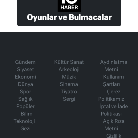
Oyunlar ve Bulmacalar
Gündem
Kültür Sanat
Aydınlatma
Siyaset
Arkeoloji
Metni
Ekonomi
Müzik
Kullanım
Dünya
Sinema
Şartları
Spor
Tiyatro
Çerez
Sağlık
Sergi
Politikamız
Popüler
İptal ve İade
Bilim
Politikası
Teknoloji
Açık Rıza
Gezi
Metni
Gizlilik