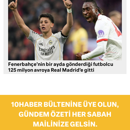
Fenerbahçe’nin bir ayda gönderdiği futbolcu
125 milyon avroya Real Madrid’e gitti
10HABER BÜLTENINE ÜYE OLUN,
GÜNDEM ÖZETI HER SABAH
MAILINIZE GELSIN.