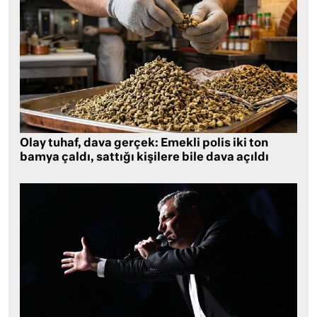
Olay tuhaf, dava gerçek: Emekli polis iki ton
bamya çaldı, sattığı kişilere bile dava açıldı