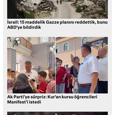
İsrail: 15 maddelik Gazze planını reddettik, bunu
ABD’ye bildirdik
Ak Parti’ye sürpriz: Kur’an kursu öğrencileri
Manifest’i istedi