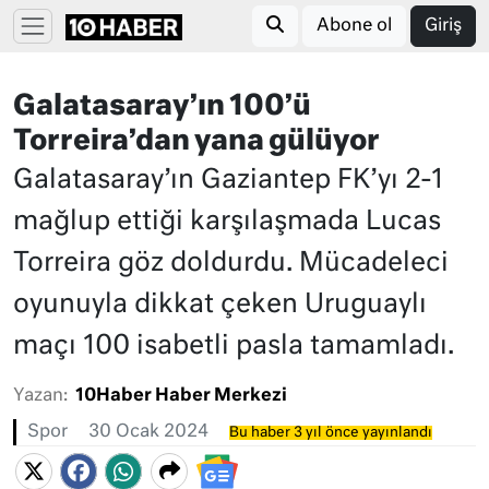
Abone ol
Giriş
Galatasaray’ın 100’ü
Torreira’dan yana gülüyor
Galatasaray’ın Gaziantep FK’yı 2-1
mağlup ettiği karşılaşmada Lucas
Torreira göz doldurdu. Mücadeleci
oyunuyla dikkat çeken Uruguaylı
maçı 100 isabetli pasla tamamladı.
Yazan:
10Haber Haber Merkezi
Spor
30 Ocak 2024
Bu haber 3 yıl önce yayınlandı