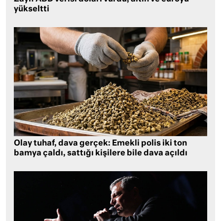
yükseltti
Olay tuhaf, dava gerçek: Emekli polis iki ton
bamya çaldı, sattığı kişilere bile dava açıldı