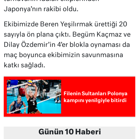
Japonya’nın rakibi oldu.
Ekibimizde Beren Yeşilırmak ürettiği 20
sayıyla ön plana çıktı. Begüm Kaçmaz ve
Dilay Özdemir’in 4’er blokla oynaması da
maç boyunca ekibimizin savunmasına
katkı sağladı.
Filenin Sultanları Polonya
kampını yenilgiyle bitirdi
Günün 10 Haberi