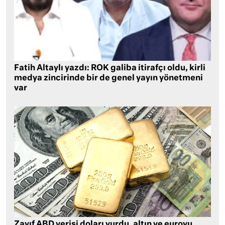
Fatih Altaylı yazdı: ROK galiba itirafçı oldu, kirli
medya zincirinde bir de genel yayın yönetmeni
var
Zayıf ABD verisi doları vurdu, altın ve euroyu