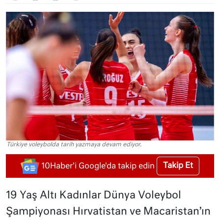
Türkiye voleybolda tarih yazmaya devam ediyor.
Takip Et
10Haber'i Google'da takip edin
19 Yaş Altı Kadınlar Dünya Voleybol
Şampiyonası Hırvatistan ve Macaristan’ın