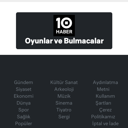
Oyunlar ve Bulmacalar
Gündem
Kültür Sanat
Aydınlatma
Siyaset
Arkeoloji
Metni
Ekonomi
Müzik
Kullanım
Dünya
Sinema
Şartları
Spor
Tiyatro
Çerez
Sağlık
Sergi
Politikamız
Popüler
İptal ve İade