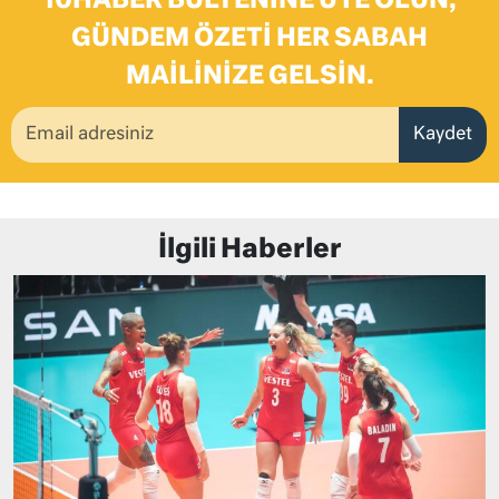
10HABER BÜLTENINE ÜYE OLUN,
GÜNDEM ÖZETI HER SABAH
MAILINIZE GELSIN.
Kaydet
İlgili Haberler