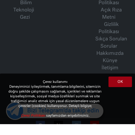
Bilim
Politikası
Teknoloji
Açık Rıza
Gezi
Metni
Gizlilik
Politikası
Sıkça Sorulan
Sorular
Hakkımızda
Künye
İletişim
OK
Çerez kullanımı
Deneyiminizi iyileştirmek, tanımlama bilgilerini, sitemizin
İsmet Berkan Yazıları
doğru şekilde çalışmasını sağlamak, içerikleri ve reklamları
Ertuğrul Özkök Yazıları
kişiselleştirmek, sosyal medya özellikleri sunmak ve site
trafiğimizi analiz etmek için yasal düzenlemelere uygun
Haftalık Gazete
çerezler (cookies) kullanıyoruz. Detaylı bilgiye;
Bizi Telegram'da takip edin
Çerez Politikası
sayfamızdan erişebilirsiniz.