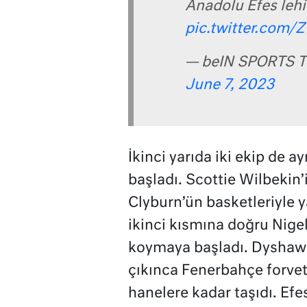
Anadolu Efes lehi
pic.twitter.com
— beIN SPORTS T
June 7, 2023
İkinci yarıda iki ekip de 
başladı. Scottie Wilbekin’i
Clyburn’ün basketleriyle 
ikinci kısmına doğru Nige
koymaya başladı. Dyshawn
çıkınca Fenerbahçe forvetle
hanelere kadar taşıdı. Efes