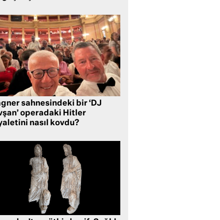
gner sahnesindeki bir ‘DJ
vşan’ operadaki Hitler
aletini nasıl kovdu?