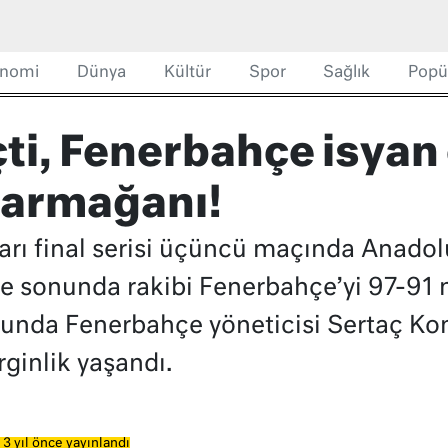
nomi
Dünya
Kültür
Spor
Sağlık
Popü
ti, Fenerbahçe isyan 
 armağanı!
arı final serisi üçüncü maçında Anadol
 sonunda rakibi Fenerbahçe’yi 97-91 m
nunda Fenerbahçe yöneticisi Sertaç Ko
rginlik yaşandı.
3 yıl önce yayınlandı