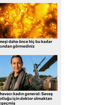
neşi daha önce hiç bu kadar
kından görmediniz
 havacı kadın general: Savaş
lotluğu için doktor olmaktan
zgeçmiş