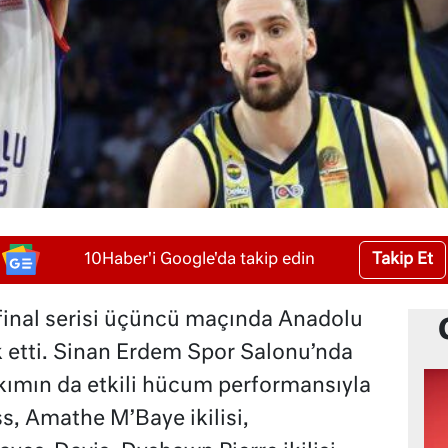
Takip Et
10Haber'i Google'da takip edin
 final serisi üçüncü maçında Anadolu
 etti. Sinan Erdem Spor Salonu’nda
kımın da etkili hücum performansıyla
ss, Amathe M’Baye ikilisi,