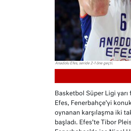
Anadolu Efes, seride 2-1 öne geçti.
Basketbol Süper Ligi yarı
Efes, Fenerbahçe’yi konuk
oynanan karşılaşma iki ta
başladı. Efes’te Tibor Plei