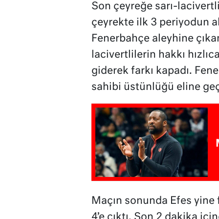
Son çeyreğe sarı-lacivertli
çeyrekte ilk 3 periyodun a
Fenerbahçe aleyhine çıkan
lacivertlilerin hakkı hızlıc
giderek farkı kapadı. Fene
sahibi üstünlüğü eline geç
Maçın sonunda Efes yine fa
4’e çıktı. Son 2 dakika iç