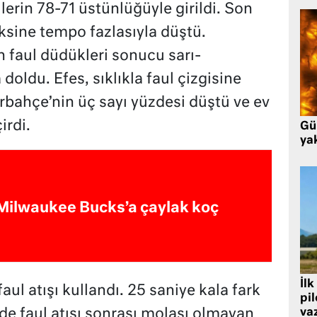
lerin 78-71 üstünlüğüyle girildi. Son
ksine tempo fazlasıyla düştü.
 faul düdükleri sonucu sarı-
a doldu. Efes, sıklıkla faul çizgisine
rbahçe’nin üç sayı yüzdesi düştü ve ev
irdi.
Gü
ya
Milwaukee Bucks’a çaylak koç
İlk
ul atışı kullandı. 25 saniye kala fark
pi
va
inde faul atışı sonrası molası olmayan