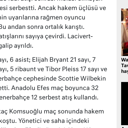
esi serbestti. Ancak hakem üçlüsü ve
in uyarılarına rağmen oyuncu
Bu andan sonra ortalık karıştı.
tışlarını sayıya çevirdi. Lacivert-
alip ayrıldı.
yı, 6 asist; Elijah Bryant 21 sayı, 7
Wa
Ta
yı, 5 ribaunt ve Tibor Pleiss 17 sayı ve
hay
nerbahçe cephesinde Scottie Wilbekin
retti. Anadolu Efes maç boyunca 32
Fenerbahçe 12 serbest atış kullandı.
ertaç Komsuoğlu maç sonunda hakem
oştu. Yönetici ve saha içindeki