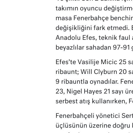
takımın oyuncu değiştirm
masa Fenerbahçe benchin
değişikliğini fark etmedi. 
Anadolu Efes, teknik faul a
beyazlılar sahadan 97-91 g
Efes’te Vasilije Micic 25 sa
ribaunt; Will Clyburn 20 sa
9 ribauntla oynadılar. Fe
23, Nigel Hayes 21 sayı ü
serbest atış kullanırken, 
Fenerbahçeli yönetici S
üçlüsünün üzerine doğru k