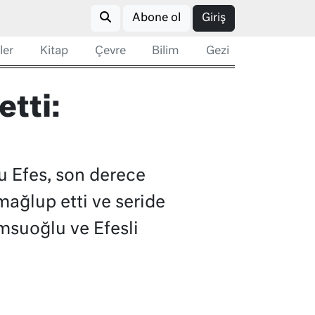
Abone ol
Giriş
ler
Kitap
Çevre
Bilim
Gezi
etti:
u Efes, son derece
ağlup etti ve seride
msuoğlu ve Efesli