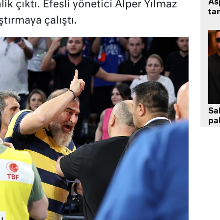
As
lik çıktı. Efesli yönetici Alper Yılmaz
tan
tırmaya çalıştı.
Sa
pa