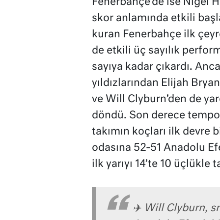
Fenerbahçe’de ise Nigel H
skor anlamında etkili başl
kuran Fenerbahçe ilk çeyr
de etkili üç sayılık perform
sayıya kadar çıkardı. Anca
yıldızlarından Elijah Bryan
ve Will Clyburn’den de yar
döndü. Son derece tempol
takımın koçları ilk devre 
odasına 52-51 Anadolu Efe
ilk yarıyı 14’te 10 üçlükle
✈️ Will Clyburn, s