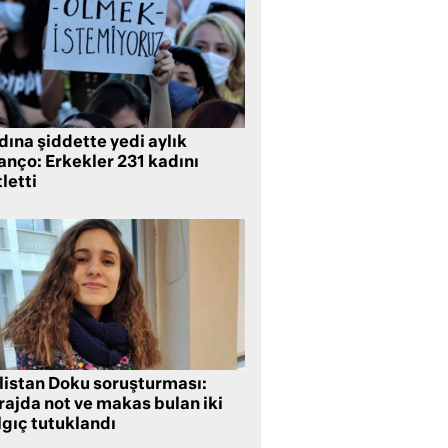
ına şiddette yedi aylık
anço: Erkekler 231 kadını
letti
listan Doku soruşturması:
rajda not ve makas bulan iki
lgıç tutuklandı