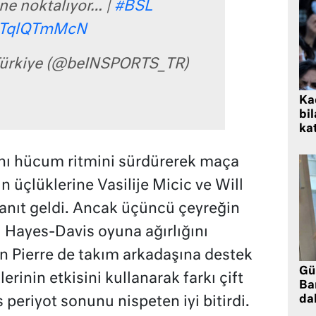
ne noktalıyor… |
#BSL
/ZTqlQTmMcN
ürkiye (@beINSPORTS_TR)
Kad
bil
kat
aynı hücum ritmini sürdürerek maça
n üçlüklerine Vasilije Micic ve Will
yanıt geldi. Ancak üçüncü çeyreğin
l Hayes-Davis oyuna ağırlığını
 Pierre de takım arkadaşına destek
Gü
rinin etkisini kullanarak farkı çift
Ba
da
 periyot sonunu nispeten iyi bitirdi.