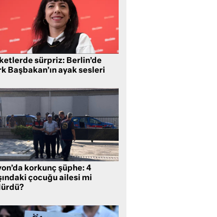
etlerde sürpriz: Berlin’de
rk Başbakan’ın ayak sesleri
yon’da korkunç şüphe: 4
şındaki çocuğu ailesi mi
dürdü?