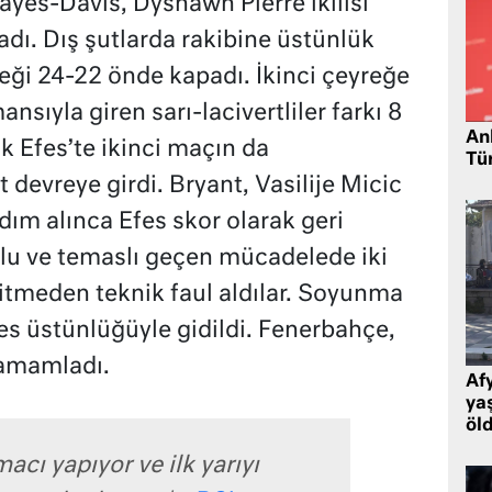
ayes-Davis, Dyshawn Pierre ikilisi
adı. Dış şutlarda rakibine üstünlük
eği 24-22 önde kapadı. İkinci çeyreğe
ansıyla giren sarı-lacivertliler farkı 8
Ank
k Efes’te ikinci maçın da
Tü
t devreye girdi. Bryant, Vasilije Micic
dım alınca Efes skor olarak geri
u ve temaslı geçen mücadelede iki
bitmeden teknik faul aldılar. Soyunma
s üstünlüğüyle gidildi. Fenerbahçe,
 tamamladı.
Af
ya
öl
macı yapıyor ve ilk yarıyı