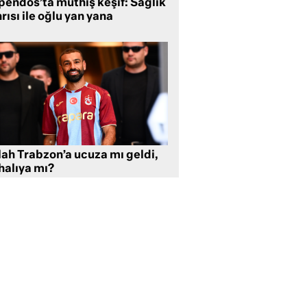
pendos’ta müthiş keşif: Sağlık
rısı ile oğlu yan yana
lah Trabzon’a ucuza mı geldi,
halıya mı?