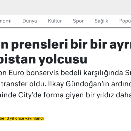
nomi
Dünya
Kültür
Spor
Sağlık
Popü
 prensleri bir bir ayrı
istan yolcusu
n Euro bonservis bedeli karşılığında S
e transfer oldu. İlkay Gündoğan’ın ard
nde City’de forma giyen bir yıldız daha
ber 3 yıl önce yayınlandı