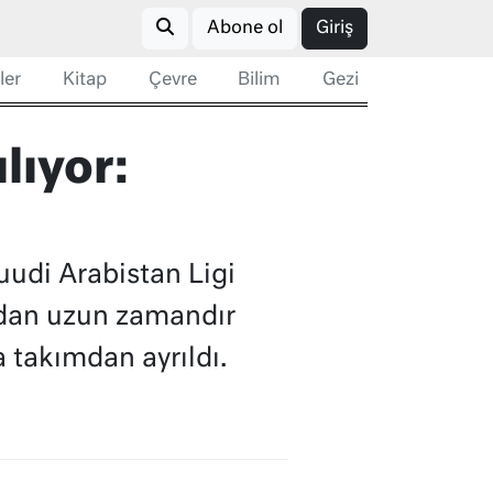
Abone ol
Giriş
ler
Kitap
Çevre
Bilim
Gezi
lıyor:
uudi Arabistan Ligi
ından uzun zamandır
 takımdan ayrıldı.