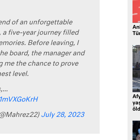
nd of an unforgettable
Ank
 a five-year journey filled
Tü
mories. Before leaving, I
the board, the manager and
ing me the chance to prove
est level.
s,…
Af
/81mVXGoKrH
ya
öl
(@Mahrez22)
July 28, 2023