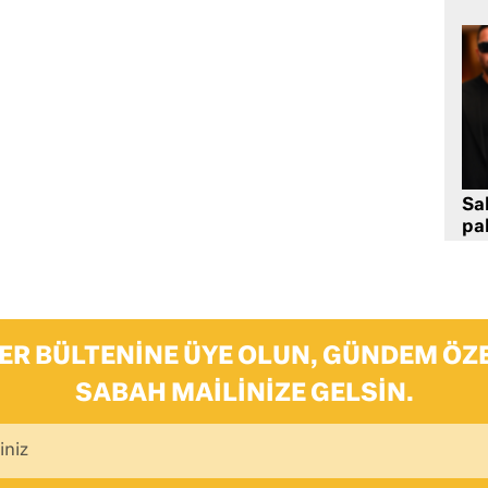
Sa
pa
ER BÜLTENINE ÜYE OLUN, GÜNDEM ÖZE
SABAH MAILINIZE GELSIN.