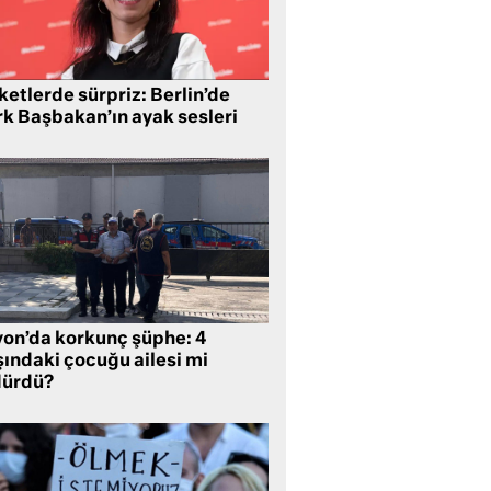
etlerde sürpriz: Berlin’de
rk Başbakan’ın ayak sesleri
yon’da korkunç şüphe: 4
şındaki çocuğu ailesi mi
dürdü?