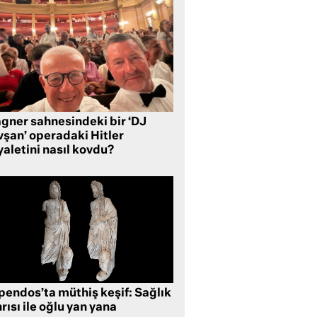
gner sahnesindeki bir ‘DJ
vşan’ operadaki Hitler
aletini nasıl kovdu?
pendos’ta müthiş keşif: Sağlık
rısı ile oğlu yan yana