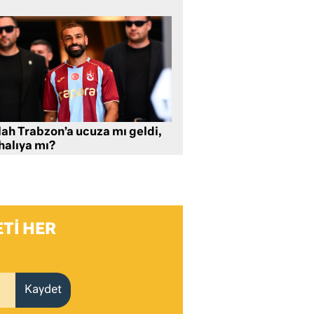
lah Trabzon’a ucuza mı geldi,
halıya mı?
TI HER
Kaydet