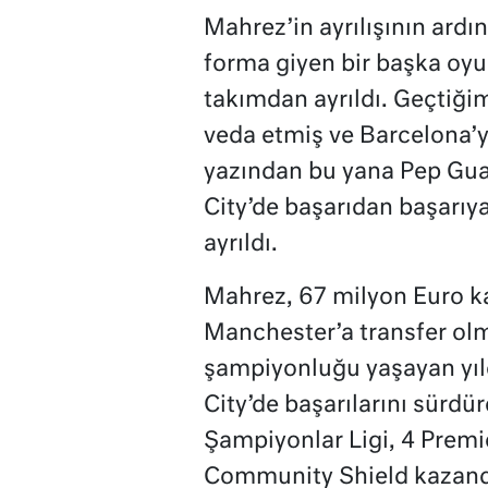
Mahrez’in ayrılışının ard
forma giyen bir başka oy
takımdan ayrıldı. Geçtiği
veda etmiş ve Barcelona’y
yazından bu yana Pep Gua
City’de başarıdan başarı
ayrıldı.
Mahrez, 67 milyon Euro ka
Manchester’a transfer ol
şampiyonluğu yaşayan yıld
City’de başarılarını sürdü
Şampiyonlar Ligi, 4 Premie
Community Shield kazandı.