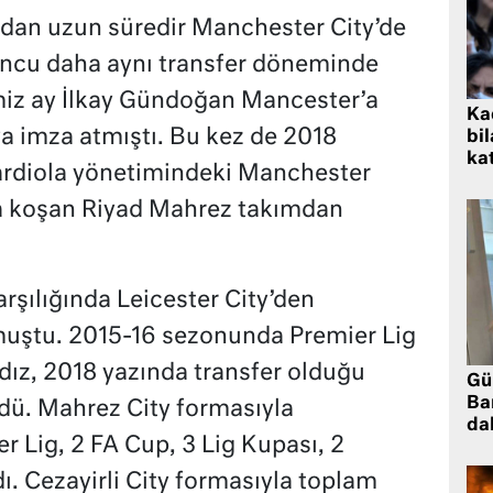
ından uzun süredir Manchester City’de
uncu daha aynı transfer döneminde
miz ay İlkay Gündoğan Mancester’a
Kad
a imza atmıştı. Bu kez de 2018
bil
kat
rdiola yönetimindeki Manchester
ya koşan Riyad Mahrez takımdan
rşılığında Leicester City’den
muştu. 2015-16 sezonunda Premier Lig
ız, 2018 yazında transfer olduğu
Gü
Ba
rdü. Mahrez City formasıyla
da
r Lig, 2 FA Cup, 3 Lig Kupası, 2
 Cezayirli City formasıyla toplam