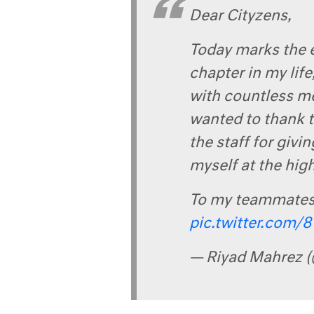
Dear Cityzens,
Today marks the e
chapter in my life,
with countless me
wanted to thank 
the staff for giv
myself at the high
To my teammate
pic.twitter.com
— Riyad Mahrez 