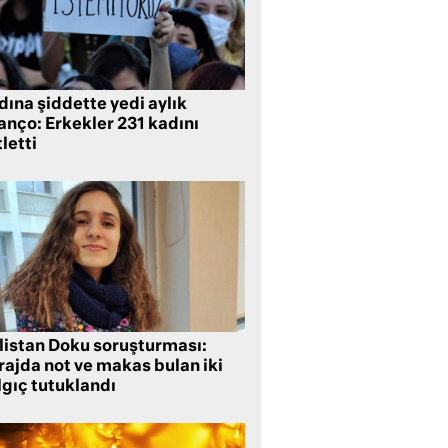
ına şiddette yedi aylık
anço: Erkekler 231 kadını
letti
listan Doku soruşturması:
rajda not ve makas bulan iki
lgıç tutuklandı