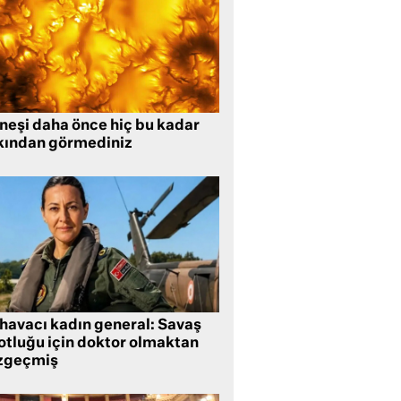
neşi daha önce hiç bu kadar
kından görmediniz
 havacı kadın general: Savaş
lotluğu için doktor olmaktan
zgeçmiş