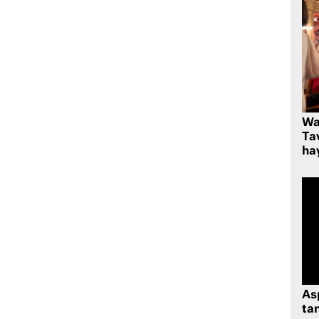
Wa
Ta
hay
As
tan