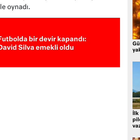
le oynadı.
Futbolda bir devir kapandı:
Gü
David Silva emekli oldu
ya
İlk
pi
va